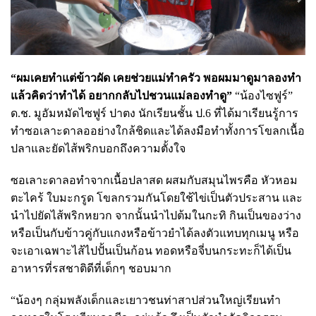
“ผมเคยทำแต่ข้าวผัด เคยช่วยแม่ทำครัว พอผมมาดูมาลองทำ
แล้วคิดว่าทำได้ อยากกลับไปชวนแม่ลองทำดู”
“น้องไซฟูร์”
ด.ช. มูอัมหมัดไซฟูร์ ปาตง นักเรียนชั้น ป.6 ที่ได้มาเรียนรู้การ
ทำซอเลาะดาลออย่างใกล้ชิดและได้ลงมือทำทั้งการโขลกเนื้อ
ปลาและยัดไส้พริกบอกถึงความตั้งใจ
ซอเลาะดาลอทำจากเนื้อปลาสด ผสมกับสมุนไพรคือ หัวหอม
ตะไคร้ ใบมะกรูด โขลกรวมกันโดยใช้ไข่เป็นตัวประสาน และ
นำไปยัดไส้พริกหยวก จากนั้นนำไปต้มในกะทิ กินเป็นของว่าง
หรือเป็นกับข้าวคู่กับแกงหรือข้าวยำได้ลงตัวแทบทุกเมนู หรือ
จะเอาเฉพาะไส้ไปปั้นเป็นก้อน ทอดหรือจี่บนกระทะก็ได้เป็น
อาหารที่รสชาติดีที่เด็กๆ ชอบมาก
“น้องๆ กลุ่มพลังเด็กและเยาวชนท่าสาปส่วนใหญ่เรียนทำ