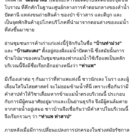
โบราณ ที่คึกคักในฐานะศูนย์กลางการค้าตอนกลางของลำน้ำ
ปัตตานี แหล่งขนถ่ายสินค้า ของป่า ข้าวสาร และดีบุก และ
เป็นจุดพักสินค้าอุปโภคบริโภคที่นำมาจากตอนล่างของแม่น้ำ
ที่ส่งขึ้นมาขาย
ย่านชุมชนการค้าเก่าแก่แห่งนี้รู้จักกันในชื่อ
“บ้านท่าม่วง”
และ
“บ้านสะเตง”
ตั้งอยู่สองฝั่งแม่น้ำปัตตานี ซึ่งสมัยนั้นการ
ข้ามไปมาของคนในชุมชนสองฟากแม่น้ำใช้เรือแพเป็นหลัก
บริเวณนี้จึงมีชื่อเรียกอีกอย่างหนึ่งว่า
“ท่าแพ”
มีเรื่องเล่าต่อ ๆ กันมาว่าที่ท่าแพแห่งนี้ ชาวนักเลง โนรา และผู้
เลื่อมใสในไสยศาสตร์ จะไม่ยอมข้ามน้ำที่นี่ เพราะเชื่อกันว่ามี
คำสาปทำให้วิชาเสื่อมหากข้ามแม่น้ำตรงบริเวณนี้ ประกอบ
กับการมีผู้คนอาศัยอยู่มากและเป็นย่านธุรกิจ จึงมีผู้คนล้มตาย
จากสายน้ำอยู่เสมอ ชาวบ้านจึงเชื่อกันว่ามีคำสาปในบริเวณนี้
จึงเรียกรวมๆ ว่า
“ท่าแพ ท่าสาป”
ภายหลังเมื่อมีการเปลี่ยนแปลงการปกครองในช่วงสมัยรัชกาล