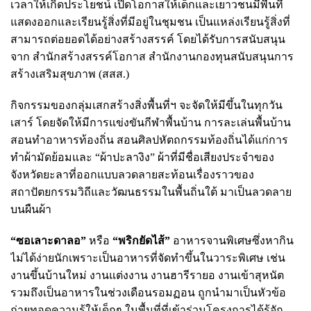
เวลาให้เกิดประโยชน์ เปิดโอกาสให้เด็กและเยาวชนมีพื้นที่
แสดงออกและเรียนรู้สิ่งที่มีอยู่ในชุมชน เป็นแหล่งเรียนรู้สิ่งที่
สามารถต่อยอดได้อย่างสร้างสรรค์ โดยได้รับการสนับสนุน
จาก สำนักสร้างสรรค์โอกาส สำนักงานกองทุนสนับสนุนการ
สร้างเสริมสุขภาพ (สสส.)
กิจกรรมของกลุ่มเสกสร้างสิ่งพื้นที่ฯ จะจัดให้มีขึ้นในทุกวัน
เสาร์ โดยจัดให้มีการแข่งขันกีฬาพื้นบ้าน การละเล่นพื้นบ้าน
สอนทำอาหารท้องถิ่น สอนศิลปหัตถกรรมท้องถิ่นได้แก่การ
ทำผ้ามัดย้อมและ “ผ้าปะลางิง” ผ้าที่มีชื่อเสียงประจำของ
จังหวัดยะลาที่ออกแบบลวดลายสะท้อนเรื่องราวของ
สถาปัตยกรรมวิถีและวัฒนธรรมในพื้นถิ่นใต้ มาเป็นลวดลาย
บนผืนผ้า
“ซอเลาะดาลอ”
หรือ
“พริกยัดไส้”
อาหารจานพิเศษซึ่งหากิน
ไม่ได้ง่ายนักเพราะเป็นอาหารที่จัดทำขึ้นในวาระพิเศษ เช่น
งานขึ้นบ้านใหม่ งานแต่งงาน งานฮารีรายอ งานเข้าสุหนัต
รวมถึงเป็นอาหารในช่วงเดือนรอมฏอน ถูกนำมาเป็นหัวข้อ
ถ่ายทอดความรู้ให้เด็กๆ ในพื้นที่ที่เข้าร่วมโครงการได้รู้จัก