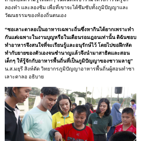
ลองทำ และลองชิม เพื่อที่เขาจะได้ซึมซับทั้งภูมิปัญญาและ
วัฒนธรรมของท้องถิ่นตนเอง
“ซอเลาะดาลอเป็นอาหารเฉพาะถิ่นซึ่งหากินได้ยากเพราะทำ
กันแต่เฉพาะในงานบุญหรือในเดือนรอมฎอนเท่านั้น ดิฉันชอบ
ทำอาหารจึงสนใจที่จะเรียนรู้และอนุรักษ์ไว้ โดยไปขอฝึกหัด
ทำกับยายของตัวเองจนชำนาญแล้วจึงนำมาสาธิตและสอน
เด็กๆ ให้รู้จักกับอาหารพื้นถิ่นที่เป็นภูมิปัญญาของชาวมลายู”
น.ส.มยุรี สิงห์ดัด วิทยากรภูมิปัญญาอาหารพื้นถิ่นผู้สอนทำซา
เลาะดาลอ อธิบาย