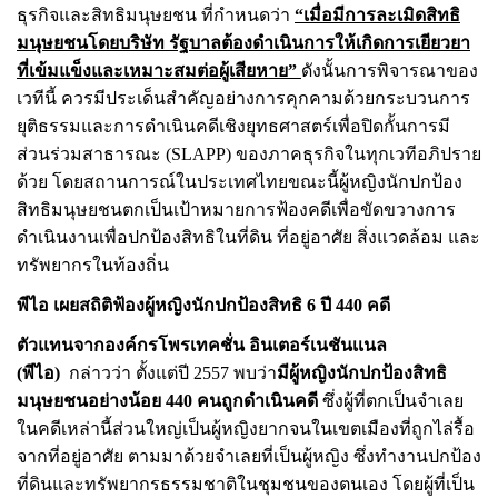
ธุรกิจและสิทธิมนุษยชน ที่กำหนดว่า
“เมื่อมีการละเมิดสิทธิ
มนุษยชนโดยบริษัท รัฐบาลต้องดำเนินการให้เกิดการเยียวยา
ที่เข้มแข็งและเหมาะสมต่อผู้เสียหาย”
ดังนั้นการพิจารณาของ
เวทีนี้ ควรมีประเด็นสำคัญอย่างการคุกคามด้วยกระบวนการ
ยุติธรรมและการดำเนินคดีเชิงยุทธศาสตร์เพื่อปิดกั้นการมี
ส่วนร่วมสาธารณะ
(SLAPP)
ของภาคธุรกิจ
ในทุกเวทีอภิปราย
ด้วย โดยสถานการณ์ในประเทศไทยขณะนี้ผู้หญิงนักปกป้อง
สิทธิมนุษยชนตกเป็นเป้าหมายการฟ้องคดีเพื่อขัดขวางการ
ดำเนินงานเพื่อปกป้องสิทธิในที่ดิน ที่อยู่อาศัย สิ่งแวดล้อม และ
ทรัพยากรในท้องถิ่น
พีไอ เผยสถิติฟ้องผู้หญิงนักปกป้องสิทธิ
6
ปี
440
คดี
ตัวแทนจากองค์กรโพรเทคชั่น อินเตอร์เนชันเเนล
(พีไอ)
กล่าวว่า ตั้งแต่ปี
2557
พบว่า
มีผู้หญิงนักปกป้องสิทธิ
มนุษยชน
อย่างน้อย
440
คนถูกดำเนินคดี
ซึ่งผู้ที่ตกเป็นจำเลย
ในคดีเหล่านี้ส่วนใหญ่เป็นผู้หญิงยากจนในเขตเมืองที่ถูกไล่รื้อ
จากที่อยู่อาศัย ตามมาด้วยจำเลยที่เป็นผู้หญิง ซึ่งทำงานปกป้อง
ที่ดินและทรัพยากรธรรมชาติในชุมชนของตนเอง โดยผู้ที่เป็น