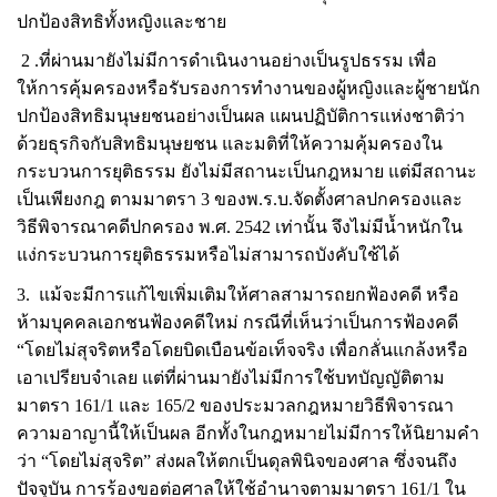
ปกป้องสิทธิทั้งหญิงและชาย
2
.
ที่ผ่านมายังไม่มีการดำเนินงานอย่างเป็นรูปธรรม เพื่อ
ให้การคุ้มครองหรือรับรองการทำงานของผู้หญิงและผู้ชายนัก
ปกป้องสิทธิมนุษยชนอย่างเป็นผล แผนปฏิบัติการแห่งชาติว่า
ด้วยธุรกิจกับสิทธิมนุษยชน และมติที่ให้ความคุ้มครองใน
กระบวนการยุติธรรม ยังไม่มีสถานะเป็นกฎหมาย แต่มีสถานะ
เป็นเพียงกฎ ตามมาตรา
3
ของพ
.
ร
.
บ
.
จัดตั้งศาลปกครองและ
วิธีพิจารณาคดีปกครอง พ
.
ศ
. 2542
เท่านั้น จึงไม่มีน้ำหนักใน
แง่กระบวนการยุติธรรมหรือไม่สามารถบังคับใช้ได้
3.
แม้จะมีการแก้ไขเพิ่มเติมให้ศาลสามารถยกฟ้องคดี หรือ
ห้ามบุคคลเอกชนฟ้องคดีใหม่ กรณีที่เห็นว่าเป็นการฟ้องคดี
“โดยไม่สุจริตหรือโดยบิดเบือนข้อเท็จจริง เพื่อกลั่นแกล้งหรือ
เอาเปรียบจำเลย แต่ที่ผ่านมายังไม่มีการใช้บทบัญญัติตาม
มาตรา
161/1
และ
165/2
ของประมวลกฎหมายวิธีพิจารณา
ความอาญานี้ให้เป็นผล อีกทั้งในกฎหมายไม่มีการให้นิยามคำ
ว่า “โดยไม่สุจริต” ส่งผลให้ตกเป็นดุลพินิจของศาล ซึ่งจนถึง
ปัจจุบัน การร้องขอต่อศาลให้ใช้อำนาจตามมาตรา
161/1
ใน