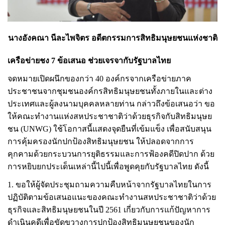
นางอังคณา นีละไพจิตร อดีตกรรมการสิทธิมนุษยชนแห่งชาติ
เครือข่ายชง
7
ข้อเสนอ ช่วยเจรจากับรัฐบาลไทย
จดหมายเปิดผนึกของกว่า
40
องค์กรจากเครือข่ายภาค
ประชาชนจากชุมชนองค์กรสิทธิมนุษยชนทั้งภายในและต่าง
ประเทศและผู้ลงนามบุคคลหลายท่าน
กล่าวถึงข้อเสนอว่า ขอ
ให้คณะทำงานแห่งสหประชาชาติว่าด้วยธุรกิจกับสิทธิมนุษย
ชน
(UNWG)
ใช้โอกาสนี้แสดงจุดยืนที่เข้มแข็ง เพื่อสนับสนุน
การคุ้มครองนักปกป้องสิทธิมนุษยชน ให้ปลอดจากการ
คุกคามด้วยกระบวนการยุติธรรมและการฟ้องคดีปิดปาก ด้วย
การหยิบยกประเด็นเหล่านี้ไปนี้เพื่อพูดคุยกับรัฐบาลไทย ดังนี้
1.
ขอให้
ผู้จัดประชุม
ถามความคืบหน้าจากรัฐบาลไทยในการ
ปฏิบัติตามข้อเสนอแนะของคณะทำงานสหประชาชาติว่าด้วย
ธุรกิจและสิทธิมนุษยชนในปี
2561
เกี่ยวกับการแก้ปัญหาการ
ดำเนินคดีเพื่อขัดขวางการ
ปกป้อง
สิทธิมนุษยชน
ของนัก