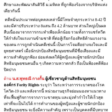
ศึกษาและพัฒนาสันติวิธี ม
.
มหิดล ที่ถูกฟ้องร้องจากบริษัทแห่ง
เดียวกันนี้
คดีหมิ่นประมาทต่อบุคคลเหล่านี้มีโทษจำคุกระหว่าง
8-42
ปี
และมีค่าปรับระหว่าง
8
แสน ถึง
4.2
ล้านบาท ส่วนใหญ่เป็นผล
สืบเนื่องมาจากการกระทำเพียงเล็กน้อย รวมทั้งการแชร์ทวีต
ให้กำลังใจแรงงานข้ามชาติ ที่ต่อสู้เรียกร้องสิทธิด้านแรงงาน
ของตน การถูกดำเนินคดีเช่นนี้ เป็นการโจมตีอย่างจงใจและมี
ยุทธศาสตร์ เมื่อนักปกป้องสิทธิมนุษยชนที่มีชื่อเสียงและมี
ความสำคัญถูกฟ้อง ย่อมส่งผลให้ผู้หญิงและผู้ชายนักปกป้อง
สิทธิมนุษยชนคนอื่น ๆ เกิดความหวาดกลัว ถือเป็นฟ้องคดีฟ้อง
ปิดปาก
ด้าน
น.ส.
พุทธณี กางกั้น
ผู้เชี่ยวชาญด้านสิทธิมนุษยชน
องค์กร
Fority Rights
ระบุว่า ใ
นระหว่างการระบาดของโรค
โควิด
-19
และหลังจากนี้ หน่วยงานธุรกิจย่อมมองหาแนวทาง
ที่จะฟื้นฟูกิจการจากภาวะขาดทุน และมุ่งทำกำไรให้เร็วสุด
เท่าที่จะเป็นไปได้ การทำงานของผู้หญิงและผู้ชายนักปกป้อง
สิทธิมนุษยชน จะยิ่งมีความสำคัญ เพราะเป็นบุคคลที่มีบทบาท