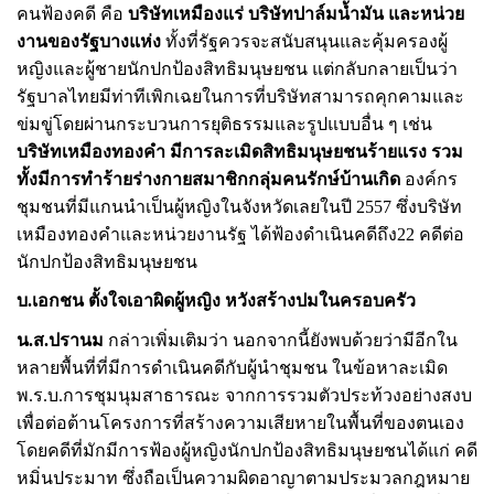
คนฟ้องคดี คือ
บริษัทเหมืองแร่ บริษัทปาล์มน้ำมัน และหน่วย
งานของรัฐบางแห่ง
ทั้งที่รัฐ
ควร
จะสนับสนุนและคุ้มครองผู้
หญิงและผู้ชายนักปกป้องสิทธิมนุษยชน แต่กลับกลายเป็นว่า
รัฐบาลไทยมีท่าที
เพิกเฉยในการที่
บริษัทสามารถคุกคามและ
ข่มขู่โดยผ่านกระบวนการยุติธรรมและรูปแบบอื่น ๆ เช่น
บริษัทเหมืองทองคำ มีการละเมิดสิทธิมนุษยชนร้ายแรง รวม
ทั้งมีการทำร้ายร่างกายสมาชิกกลุ่มคนรักษ์บ้านเกิด
องค์กร
ชุมชนที่มีแกนนำเป็นผู้หญิงในจังหวัดเลยในปี
2557
ซึ่งบริษัท
เหมืองทองคำและหน่วยงานรัฐ ได้ฟ้องดำเนินคดีถึง
22
คดีต่อ
นักปกป้องสิทธิมนุษยชน
บ
.
เอกชน ตั้งใจเอาผิด
ผู้
หญิง หวังสร้างปมในครอบครัว
น
.
ส
.
ปรานม
กล่าว
เพิ่มเติม
ว่า นอกจากนี้ยังพบด้วยว่ามีอีกใน
หลายพื้นที่ที่มีการดำเนินคดีกับ
ผู้นำ
ชุมชน ในข้อหาละเมิด
พ
.
ร
.
บ
.
การชุมนุมสาธารณะ จากการรวมตัวประท้วงอย่างสงบ
เพื่อต่อต้านโครงการที่สร้างความเสียหายในพื้นที่ของตนเอง
โดยคดีที่มักมีการฟ้องผู้หญิงนักปกป้องสิทธิมนุษยชนได้แก่ คดี
หมิ่นประมาท ซึ่งถือเป็นความผิดอาญาตามประมวลกฎหมาย