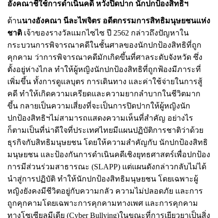
อังคณาชี้ใช้การดำเนินคดี หวังปิดปาก นักปกป้องสิทธิฯ
ด้าน
นางอังคณา นีละไพจิตร อดีตกรรมการสิทธิมนุษยชนแห่ง
ชาติ
เจ้าของรางวัลแมกไซไซ ปี
2562
กล่าวถึงปัญหาใน
กระบวนการพิจารณาคดีในชั้นศาลของนักปกป้องสิทธิที่ถูก
คุกคาม ว่าการพิจารณาคดีมักเกิดขึ้นที่ศาลระดับจังหวัด ซึ่ง
ตั้งอยู่ห่างไกล ทำให้ผู้หญิงนักปกป้องสิทธิที่ถูกฟ้องมีภาระที่
เพิ่มขึ้น ทั้งการดูแลบุตร การเดินทาง และค่าใช้จ่ายในการสู้
คดี ทำให้เกิดความเครียดและความยากลำบากในชีวิตมาก
ขึ้น กลายเป็นความเสี่ยงที่จะเป็นการปิดปากให้ผู้หญิงนัก
ปกป้องสิทธิฯไม่สามารถแสดงความเห็นที่สำคัญ
อย่างไร
ก็ตามเป็นที่น่าดีใจที่ประเทศไทยมีแผนปฏิบัติการชาติว่าด้วย
ธุรกิจกับสิทธิมนุษยชน โดยให้ความสำคัญกับ นักปกป้องสิทธิ
มนุษยชน และป้องกันการดำเนินคดีเชิงยุทธศาสตร์เพื่อปกป้อง
การมีส่วนร่วมสาธารณะ (
SLAPP)
แต่แผนดังกล่าวกลับไม่ได้
นำสู่การปฏิบัติ ทำให้นักปกป้องสิทธิมนุษยชน โดยเฉพาะผู้
หญิงยังคงมีชีวิตอยู่กับความกลัว ความไม่ปลอดภัย และการ
ถูกคุกคามโดยเฉพาะการคุกคามทางเพศ และการคุกคาม
ทางโซเซียลมีเดีย (
Cyber Bullying)
ในขณะที่การเยียวยาเป็นสิ่ง