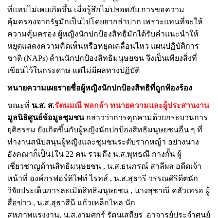
ที่แทบไม่เคยเกิดขึ้น
เมื่อรู้สึกไม่ปลอดภัย การขอความ
คุ้มครองจากรัฐมักเป็นไปโดยยากลำบาก เพราะแทนที่จะให้
ความคุ้มครอง ผู้หญิงนักปกป้องสิทธิมักได้รับคำแนะนำให้
หยุดแสดงความคิดเห็นหรือหยุดเคลื่อนไหว แผนปฏิบัติการ
ชาติ (
NAPs)
ด้านนักปกป้องสิทธิมนุษยชน จึงเป็นเพียงสิ่งที่
เขียนไว้ในกระดาษ แต่ไม่มีผลทางปฏิบัติ
ทนายความเผยรายชื่อผู้หญิงนักปกป้องสิทธิที่ถูกฟ้องร้อง
ขณะที่
น.ส.
ส.
รัตนมณี พลกล้า ทนายความ
และผู้ประสานงาน
มูลนิธิศูนย์ข้อมูลชุมชน
กล่าวว่า
การคุกคามด้วยกระบวนการ
ยุติธรรม ยังเกิดขึ้นกับผู้หญิงนักปกป้องสิทธิมนุษยชนอื่น ๆ ที่
ทำงานสนับสนุนผู้หญิงและชุมชนระดับรากหญ้า
อย่างนาง
อังคณา
ก็เป็น
1
ใน
22
คน รวมถึง น
.
ส
.
พุทธณี กางกั้น ผู้
เชี่ยวชาญด้านสิทธิมนุษยชน
,
น
.
ส
.
ธนภรณ์ สาลีผล อดีตเจ้า
หน้าที่ องค์กรฟอร์ทิไฟท์ ไรทส์
,
น
.
ส
.
สุธารี วรรณศิริดีต
นัก
วิจัยประเด็นการละเมิดสิทธิมนุษยชน
,
นางสุชาณี คลัวเทรอ ผู้
สื่อข่าว
,
น
.
ส
.
สุธาสีนี แก้วเหล็กไหล นัก
สหภาพแรงงาน
,
น
.
ส
.
งามศุกร์ รัตนเสถียร อาจารย์ประจำศูนย์