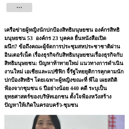
Tweet
เครือข่ายผู้หญิงนักปกป้องสิทธิมนุษยชน
องค์กรสิทธิ
มนุษยชน
53
องค์กร
23
บุคคล
ยื่นหนังสือเปิด
ผนึก
7
ข้อถึง
คณะผู้จัดการประชุมสหประชาชาติผ่าน
อินเตอร์เน็ต เรื่องธุรกิจกับสิทธิมนุษยชนเรื่องธุรกิจกับ
สิทธิมนุษยชน: ปัญหาท้าทายใหม่ แนวทางการดำเนิน
งานใหม่ เอเชียและแปซิฟิก
จี้
รัฐไทยยุติการคุกคามนัก
ปกป้องสิทธิฯ
โดยเฉพาะผู้หญิง
ขณะที่ พีไอ
เผยสถิติ
ฟ้องจากชุมชน 6 ปีอย่างน้อย 440 คดี ระบุ
เป็น
ยุทธศาสตร์ของบริษัทเอกชน ตั้งใจฟ้อง
หวังสร้าง
ปัญหาให้เกิดในครอบครัว
-
ชุมชน