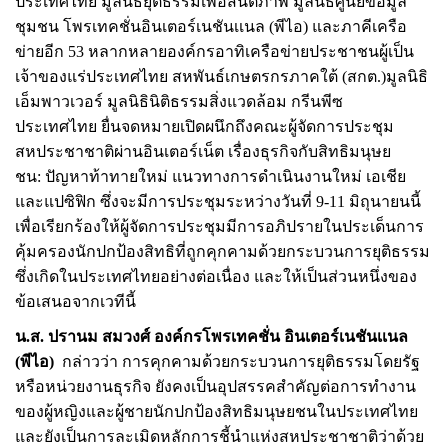
ประเทศไทย มูลนิธิยุติธรรมเพื่อสันติภาพ มูลนิธิศูนย์ข้อมูล
ชุมชน โพรเทคชั่นอินเตอร์เนชันเเนล
(
พีไอ
)
และภาคีเครือ
ข่ายอีก
53
หลากหลายองค์กรอาทิ
เครือข่ายประชาชนผู้เป็น
เจ้าของแร่ประเทศไทย
สหพันธ์เกษตรกรภาคใต้
(
สกต
.)
มูลนิธิ
เอ็มพาวเวอร์
มูลนิธินิติธรรมสิ่งแวดล้อม
กรีนพีซ
ประเทศไทย
ยื่นจดหมายเปิดผนึกถึงคณะผู้จัดการประชุม
สหประชาชาติผ่านอินเตอร์เน็ต เรื่องธุรกิจกับสิทธิมนุษย
ชน
:
ปัญหาท้าทายใหม่ แนวทางการดำเนินงานใหม่ เอเชีย
และแปซิฟิก ซึ่งจะมีการประชุมระหว่างวันที่
9-11
มิถุนายนนี้
เพื่อเรียกร้องให้ผู้จัดการประชุมมีการอภิปรายในประเด็นการ
คุ้มครองนักปกป้องสิทธิที่ถูกคุกคามด้วยกระบวนการยุติธรรม
ซึ่งเกิดในประเทศไทยอย่างต่อเนื่อง และให้เป็นส่วนหนึ่งของ
ข้อเสนอจากเวทีนี้
น
.
ส
.
ปรานม สมวงศ์ องค์กรโพรเทคชั่น อินเตอร์เนชันเเนล
(พีไอ)
กล่าวว่า การคุกคามด้วยกระบวนการยุติธรรมโดยรัฐ
หรือหน่วยงานธุรกิจ ยังคงเป็นอุปสรรคสำคัญต่อการทำงาน
ของผู้หญิงและผู้ชายนักปกป้องสิทธิมนุษยชนในประเทศไทย
และยังเป็นการละเมิดหลักการชี้นำแห่งสหประชาชาติว่าด้วย