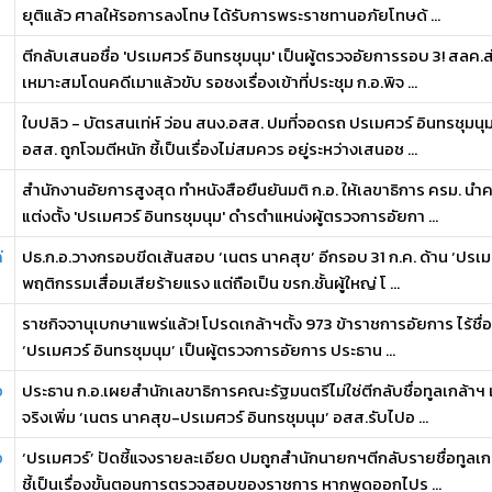
ยุติแล้ว ศาลให้รอการลงโทษ ได้รับการพระราชทานอภัยโทษด้ ...
ตีกลับเสนอชื่อ 'ปรเมศวร์ อินทรชุมนุม' เป็นผู้ตรวจอัยการรอบ 3! สล
เหมาะสมโดนคดีเมาแล้วขับ รอชงเรื่องเข้าที่ประชุม ก.อ.พิจ ...
ใบปลิว - บัตรสนเท่ห์ ว่อน สนง.อสส. ปมที่จอดรถ ปรเมศวร์ อินทรชุมน
อสส. ถูกโจมตีหนัก ชี้เป็นเรื่องไม่สมควร อยู่ระหว่างเสนอช ...
สำนักงานอัยการสูงสุด ทำหนังสือยืนยันมติ ก.อ. ให้เลขาธิการ ครม. 
แต่งตั้ง 'ปรเมศวร์ อินทรชุมนุม' ดำรตำแหน่งผู้ตรวจการอัยกา ...
่
ปธ.ก.อ.วางกรอบขีดเส้นสอบ ‘เนตร นาคสุข’ อีกรอบ 31 ก.ค. ด้าน ‘ปรเมศว
พฤติกรรมเสื่อมเสียร้ายแรง แต่ถือเป็น ขรก.ชั้นผู้ใหญ่ โ ...
ราชกิจจานุเบกษาแพร่แล้ว! โปรดเกล้าฯตั้ง 973 ข้าราชการอัยการ ไร้ชื่
‘ปรเมศวร์ อินทรชุมนุม’ เป็นผู้ตรวจการอัยการ ประธาน ...
อ
ประธาน ก.อ.เผยสำนักเลขาธิการคณะรัฐมนตรีไม่ใช่ตีกลับชื่อทูลเกล้าฯ
จริงเพิ่ม ‘เนตร นาคสุข-ปรเมศวร์ อินทรชุมนุม’ อสส.รับไปอ ...
อ
‘ปรเมศวร์’ ปัดชี้แจงรายละเอียด ปมถูกสำนักนายกฯตีกลับรายชื่อทูลเกล
ชี้เป็นเรื่องขั้นตอนการตรวจสอบของราชการ หากพูดออกไปร ...