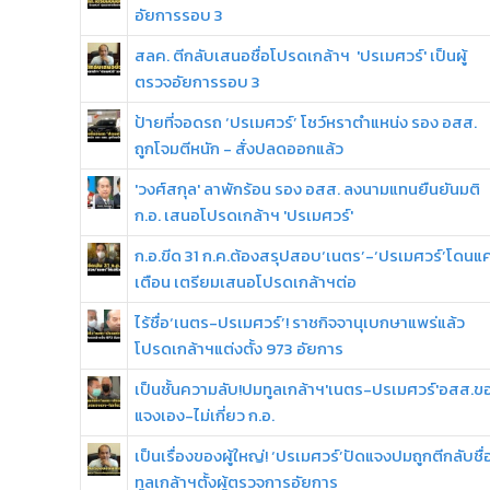
อัยการรอบ 3
สลค. ตีกลับเสนอชื่อโปรดเกล้าฯ 'ปรเมศวร์' เป็นผู้
ตรวจอัยการรอบ 3
ป้ายที่จอดรถ ‘ปรเมศวร์’ โชว์หราตำแหน่ง รอง อสส.
ถูกโจมตีหนัก - สั่งปลดออกแล้ว
'วงศ์สกุล' ลาพักร้อน รอง อสส. ลงนามแทนยืนยันมติ
ก.อ. เสนอโปรดเกล้าฯ 'ปรเมศวร์'
ก.อ.ขีด 31 ก.ค.ต้องสรุปสอบ‘เนตร’-‘ปรเมศวร์’โดนแค
เตือน เตรียมเสนอโปรดเกล้าฯต่อ
ไร้ชื่อ‘เนตร-ปรเมศวร์’! ราชกิจจานุเบกษาแพร่แล้ว
โปรดเกล้าฯแต่งตั้ง 973 อัยการ
เป็นชั้นความลับ!ปมทูลเกล้าฯ'เนตร-ปรเมศวร์'อสส.ข
แจงเอง-ไม่เกี่ยว ก.อ.
เป็นเรื่องของผู้ใหญ่! ‘ปรเมศวร์’ปัดแจงปมถูกตีกลับชื่
ทูลเกล้าฯตั้งผู้ตรวจการอัยการ