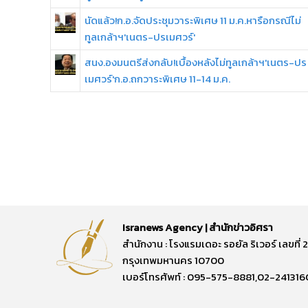
นัดแล้ว!ก.อ.จัดประชุมวาระพิเศษ 11 ม.ค.หารือกรณีไม่
ทูลเกล้าฯ'เนตร-ปรเมศวร์'
สนง.องมนตรีส่งกลับ!เบื้องหลังไม่ทูลเกล้าฯ'เนตร-ปร
เมศวร์'ก.อ.ถกวาระพิเศษ 11-14 ม.ค.
Isranews Agency | สำนักข่าวอิศรา
สำนักงาน : โรงแรมเดอะ รอยัล ริเวอร์ เลขท
กรุงเทพมหานคร 10700
เบอร์โทรศัพท์ : 095-575-8881,02-241316