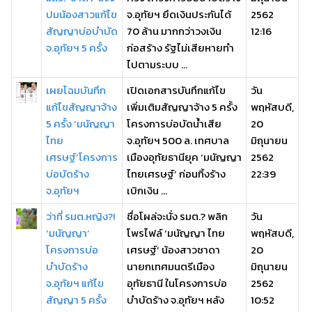
ปมน้องสาวแก้ไข
จ.อุทัยฯ ยึดเงินประกันได้
2562
สัญญาบ่อบำบัด
70 ล้าน มากกว่าวงเงิน
12:16
จ.อุทัยฯ 5 ครั้ง
ก่อสร้าง รัฐไม่เสียหายทำ
ไปตามระบบ ...
เผยโฉมบันทึก
เปิดเอกสารบันทึกแก้ไข
วัน
แก้ไขสัญญาจ้าง
เพิ่มเติมสัญญาจ้าง 5 ครั้ง
พฤหัสบดี,
5 ครั้ง ‘มนัญญา
โครงการบ่อบัดน้ำเสีย
20
ไทย
จ.อุทัยฯ 500 ล. เทศบาล
มิถุนายน
เศรษฐ์’โครงการ
เมืองอุทัยธานียุค ‘มนัญญา
2562
บ่อบัดร้าง
ไทยเศรษฐ์’ ก่อนทิ้งร้าง
22:39
จ.อุทัยฯ
เบิกเงิน ...
ว่าที่ รมต.หญิง?!
ชื่อโผล่จะนั่ง รมต.? พลิก
วัน
‘มนัญญา’
โพรไฟล์ ‘มนัญญา ไทย
พฤหัสบดี,
โครงการบ่อ
เศรษฐ์’ น้องสาวชาดา
20
บำบัดร้าง
นายกเทศมนตรีเมือง
มิถุนายน
จ.อุทัยฯ แก้ไข
อุทัยธานี ในโครงการบ่อ
2562
สัญญา 5 ครั้ง
บำบัดร้าง จ.อุทัยฯ หลัง
10:52