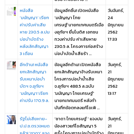
หนังสือ
ข้อมูลอีกชิ้น! เปิดหนังสือ
วันจันทร์,
‘มนัญญา’ เรียก
‘มนัญญา ไทย
24
ค่าปรับค่าเสีย
เศรษฐ์’นายกเทศมนตรีเมือ
มิถุนายน
หาย 230.5 ล.ปม
งอุทัยฯ ยื่นโนติส เอกชน
2562
บ่อบำบัดร้าง
ทวงค่าปรับ ค่าเสียหาย
17:33
หลังเลิกสัญญา
230.5 ล. โครงการก่อสร้าง
3 เดือน
บ่อบำบัดน้ำเสียร้า ...
อีกด้าน! หนังสือ
ข้อมูลอีกด้าน! เปิดหนังสือ
วันศุกร์,
ยกเลิกสัญญา
ยกเลิกสัญญาจ้างรับเหมา
21
รับเหมาบ่อบำ
โครงการบ่อบำน้ำเสีย
มิถุนายน
บัดฯ จ.อุทัยฯ
จ.อุทัยฯ 488.5 ล.ฉบับ
2562
‘มนัญญา’เรียก
'มนัญญา ไทยเศรษฐ์'
13:17
ค่าปรับ 170.9 ล.
นายกเทศมนตรี หลังทำ
บันทึกข้อตกลงแก้ไขเพิ ...
รัฐไม่เสียหาย-
‘ชาดา ไทยเศรษฐ์ ’ แจงปม
วันศุกร์,
ป.ป.ช.ตรวจหมด
น้องสาวแก้ไขสัญญา 5
21
แล้ว! ‘ชาดา’ แจง
ครั้ง โครงการบ่อบำบัดร้าง
มิถุนายน