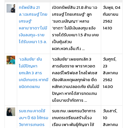
ทรัพย์สิน 21
เปิดทรัพย์สิน 21.8 ล้าน ‘เจ
วันพุธ, 04
ล.‘เจเศรษฐ์ ไทย
เศรษฐ์ ไทยเศรษฐ์’ ลูก
กันยายน
เศรษฐ์’
‘รมต.มนัญญา’ หลาน
2562
หลาน‘ชาดา’ไม่มี
‘ชาดา’ ไม่มีเงินลงทุน แจ้ง
14:10
เงินลงทุน-ราย
รายได้รับเหมา 1.5 ล้าน เคย
ได้รับเหมา 1.5 ล.
เป็นหุ้นส่วน
ผจก.หจก.เอ็ม.ที.เ ...
‘เฉลิมชัย’ ยัน
'เฉลิมชัย' เผยยกเลิก 3
วันศุกร์,
ไม่มีปัญหา
สารอันตราย พาราควอต
23
ยกเลิก 3 สาร
คลอร์ไพริฟอส ไกลโฟเซส
สิงหาคม
เคมีเกษตร หากมี
ต้องฟังเหตุผลทุกฝ่าย ยึด
2562
ชนิดทดแทน
หลักความปลอดภัย ยันไม่มี
14:30
ปัญหา หากได้สารทดเเทน
นโยบายจำกัดการ ...
รมช.กษ.คาดใช้
รมช.กษ. เผยกรมวิชาการ
วันเสาร์,
งบฯ ปี 63 ให้กรม
เกษตรเตรียมสร้างโรง
10
วิชาการเกษตร
เรือน เพาะพันธุ์กัญชา ใช้
สิงหาคม