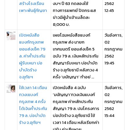
สร้างโรงเรือน
งบฯ ปี 63 ทดลองใช้
2562
เพาะพันธุ์กัญชา
ทางการแพทย์ ปัดกระแส
12:45
ข่าวมีผู้นำเข้าเมล็ดละ
8,000 บ.
เปิดหนังสือ
เผยโฉมหนังสือแบงก์
วันอังคาร,
แบงก์กรุงเทพ
กรุงเทพ ส่ง นายก
02
ยอมส่งเช็ค 79
เทศมนตรี ยอมส่งเช็ค 5
กรกฎาคม
ล. ค่าค้ำประกัน
ฉบับ 79 ล. เงินหลักประกัน
2562
ผู้รับเหมา บ่อ
สัญญารับเหมา บ่อบำบัด
19:45
บำบัดร้าง
ร้าง จ.อุทัยธานี หลังทวง 4
จ.อุทัยฯ
ครั้ง ‘มนัญญา’ ทำอย่ ...
ใช้เวลา 14 เดือน
เปิดหนังสือ 4 ฉบับ
วันอังคาร,
ทวงเแบงก์
‘มนัญญา’ทวงเงินแบงก์
02
กรุงเทพ 4 ครั้ง
กรุงเทพ ค่าหลักประกัน
กรกฎาคม
ได้เงินค้ำประกัน
สัญญา 79 ล. ปมโครงการ
2562
79 ล. บ่อบำบัด
บ่อบัดร้าง จ.อุทัยธานี ใช้
15:44
ร้าง จ.อุทัยฯ
เวลา 14 เดือน หลังเรียกค่า
ปรับ ค่าเสียหาย ...