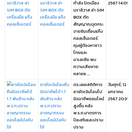
นราธิวาส ล่า
กำลัง ปิดเมือง
2567 14:09
SIM BOX ตัด
นราธิวาส ล่า SIM
เครื่องมือ แก๊ง
BOX ตัด
คอลเซ็นเตอร์
สัญญาณจุดกระ
จายซิมเถื่อนแก๊ง
คอลเซ็นเตอร์
คุมผู้ต้องหาชาว
ไทยและ
มาเลเซีย พบ
ความเสียหาย
หลายแ ...
อายัดเงินโอนถึง
ตร.เผยสถิติการ
วันศุกร์, 12
มิจฉาชีพได้ 1.7
อายัดเงินโอนไป
มกราคม
พันล้าน หลัง
มิจฉาชีพออนไลน์
2567 20:35
พ.ร.ก.ปราบ
สูงขึ้น หลัง
อาชญากรรม
พ.ร.ก.มาตรการ
ออนไลน์บังคับ
ป้องกันและปราบ
ใช้
ปราม