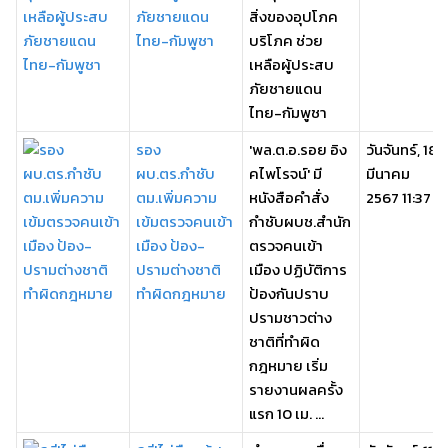
ภัยชายแดน
สิ่งของอุปโภค
ไทย-กัมพูชา
บริโภค ช่วย
เหลือผู้ประสบ
ภัยชายแดน
ไทย-กัมพูชา
รอง
'พล.ต.อ.รอย อิง
วันจันทร์, 18
ผบ.ตร.กำชับ
คไพโรจน์' มี
มีนาคม
ตม.เพิ่มความ
หนังสือคำสั่ง
2567 11:37
เข้มตรวจคนเข้า
กำชับผบช.สำนัก
เมือง ป้อง-
ตรวจคนเข้า
ปรามต่างชาติ
เมือง ปฏิบัติการ
ทำผิดกฎหมาย
ป้องกันปราบ
ปรามชาวต่าง
ชาติที่ทำผิด
กฎหมาย เริ่ม
รายงานผลครั้ง
แรก 10 เม. ...