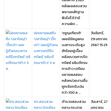
หลังผลสอบสวน
พยานหลักฐาน
ฟังไม่ได้ว่ามี
ความผิด ...
จ่อขยายผลถึง
'จรูญเกียรติ'
วันจันทร์,
'ปลาใหญ่'! 'บิ๊ก
เผยมีข้อมูลคน
29 มกราคม
เต่า' เผยรู้ตัวคน
บงการระดับสูง
2567 15:25
บงการคดีรีด
ชักใยอยู่เบื้อง
ทรัพย์ 'อธิบดี
หลังขบวนการรีด
กรมฯข้าว' 3 ล.
ทรัพย์ อธิบดีกรม
การข้าว เตรียม
ขยายผลสอบ
หลังหน่วยงานอื่น
ถูกเรียกรับเงิน
กว่า 100 ล ...
ตร.สอบสวน
ตำรวจสอบสวน
วันเสาร์, 27
กลาง ปิดเมือง
กลาง กระจาย
มกราคม