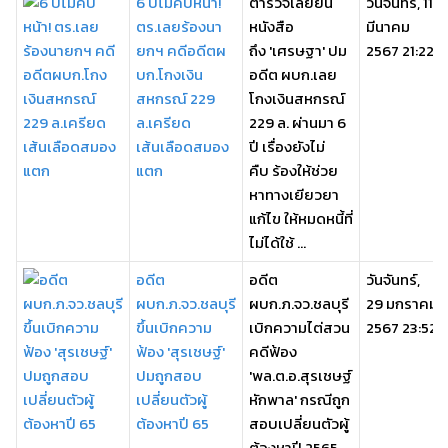
6 ปีไม่คืบหน้า!
ตำรวจเลยยื่น
วันจันทร์, 11
ตร.เลยร้องนา
หนังสือ
มีนาคม
ยกฯ คดีอดีตผ
ถึง 'เศรษฐา' ปม
2567 21:22
บก.โกงเงิน
อดีต ผบก.เลย
สหกรณ์ 229
โกงเงินสหกรณ์
ล.เครียด
229 ล. ผ่านมา 6
เส้นเลือดสมอง
ปี เรื่องยังไม่
แตก
คืบ ร้องให้ช่วย
หาทางเยียวยา
แก้ไข ให้หมดหนี้ที่
ไม่ได้ใช้ ...
อดีต
อดีต
วันจันทร์,
ผบก.ภ.จว.ชลบุรี
ผบก.ภ.จว.ชลบุรี
29 มกราคม
ขึ้นเบิกความ
เบิกความไต่สวน
2567 23:52
ฟ้อง 'สุรเชษฐ์'
คดีฟ้อง
ปมถูกสอบ
'พล.ต.อ.สุรเชษฐ์
เปลี่ยนตัวผู้
หักพาล' กรณีถูก
ต้องหาปี 65
สอบเปลี่ยนตัวผู้
ต้องหาปี 2565