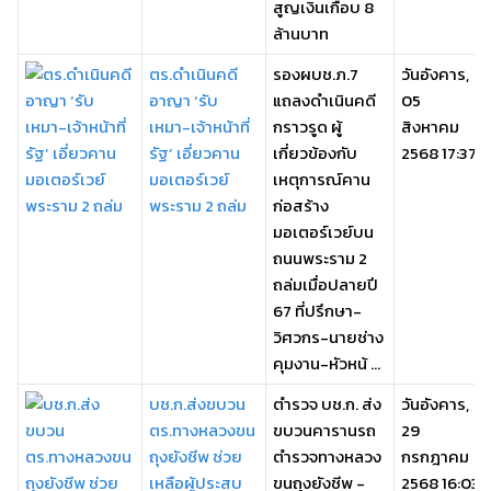
สูญเงินเกือบ 8
ล้านบาท
ตร.ดำเนินคดี
รองผบช.ภ.7
วันอังคาร,
อาญา ‘รับ
แถลงดำเนินคดี
05
เหมา-เจ้าหน้าที่
กราวรูด ผู้
สิงหาคม
รัฐ’ เอี่ยวคาน
เกี่ยวข้องกับ
2568 17:37
มอเตอร์เวย์
เหตุการณ์คาน
พระราม 2 ถล่ม
ก่อสร้าง
มอเตอร์เวย์บน
ถนนพระราม 2
ถล่มเมื่อปลายปี
67 ที่ปรึกษา-
วิศวกร-นายช่าง
คุมงาน-หัวหน้ ...
บช.ก.ส่งขบวน
ตำรวจ บช.ก. ส่ง
วันอังคาร,
ตร.ทางหลวงขน
ขบวนคารานรถ
29
ถุงยังชีพ ช่วย
ตำรวจทางหลวง
กรกฎาคม
เหลือผู้ประสบ
ขนถุงยังชีพ -
2568 16:03