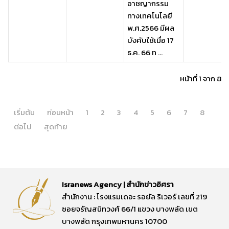
อาชญากรรม
ทางเทคโนโลยี
พ.ศ.2566 มีผล
บังคับใช้เมื่อ 17
ธ.ค. 66 ท ...
หน้าที่ 1 จาก 8
เริ่มต้น
ก่อนหน้า
1
2
3
4
5
6
7
8
ต่อไป
สุดท้าย
Isranews Agency | สำนักข่าวอิศรา
สำนักงาน : โรงแรมเดอะ รอยัล ริเวอร์ เลขที่ 219
ซอยจรัญสนิทวงศ์ 66/1 แขวง บางพลัด เขต
บางพลัด กรุงเทพมหานคร 10700