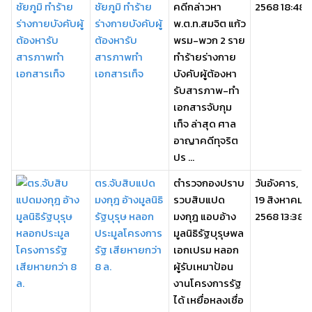
ชัยภูมิ ทำร้าย
คดีกล่าวหา
2568 18:48
ร่างกายบังคับผู้
พ.ต.ท.สมจิต แก้ว
ต้องหารับ
พรม-พวก 2 ราย
สารภาพทำ
ทำร้ายร่างกาย
เอกสารเท็จ
บังคับผู้ต้องหา
รับสารภาพ-ทำ
เอกสารจับกุม
เท็จ ล่าสุด ศาล
อาญาคดีทุจริต
ปร ...
ตร.จับสิบแปด
ตำรวจกองปราบ
วันอังคาร,
มงกุฎ อ้างมูลนิธิ
รวบสิบแปด
19 สิงหาคม
รัฐบุรุษ หลอก
มงกุฎ แอบอ้าง
2568 13:38
ประมูลโครงการ
มูลนิธิรัฐบุรุษพล
รัฐ เสียหายกว่า
เอกเปรม หลอก
8 ล.
ผู้รับเหมาป้อน
งานโครงการรัฐ
ได้ เหยื่อหลงเชื่อ