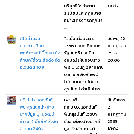
บริสุทธิ์ใจ ทำตาม
00:12
ระเบียบและกฎหมาย
อย่างเคร่งครัดทุกปร
...
เปิดสำนวน
“...เมื่อเดือน ส.ค.
วันพุธ, 22
ป.ป.ช.เปลือย
2556 ภายหลังคณะ
กรกฎาคม
พฤติการณ์‘บิ๊ก’รบ.ยิ่ง
รัฐมนตรี น.ส.ยิ่ง
2563
ลักษณ์ฮั้ว‘2 สื่อดัง’จัด
ลักษณ์ เห็นชอบร่าง
20:06
อีเวนต์ 240 ล.
พ.ร.บ.เงินกู้ 2 ล้านล้าน
บาท น.ส.ยิ่งลักษณ์
ได้มอบหมายให้นาย
สุรนันทน์ ดำเนินโคร ...
มติ ป.ป.ช.เอกฉันท์
เผยมติ
วันอังคาร,
ฟัน‘สุรนันทน์’-ข้าง
กก.ป.ป.ช.เอกฉันท์
21
มากชี้มูล‘ปู-นิวัฒน์
ฟัน‘สุรนันท์ เวชชา
กรกฎาคม
ธำรง-2 บิ๊กสื่อ’ฮั้วจัด
ชีวะ’ เสียงข้างมากชี้
2563
อีเวนต์ 240 ล.
มูล ‘ยิ่งลักษณ์-นิ
18:04