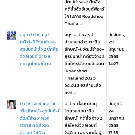
วัฒน์ธำรง-2 บิ๊กสื่อ’
คดีฮั้วจัดอีเวนต์พีอาร์
โครงการ Roadshow
Thaila ...
อนุฯ ป.ป.ช.สรุป
อนุฯ ป.ป.ช.สรุป
วันจันทร์,
คดี‘ปู-นิวัฒน์ธำรง-
สำนวนกล่าวหา ‘ยิ่ง
29
สุรนันทน์’ฮั้ว 2 บิ๊กสื่อ
ลักษณ์-นิวัฒน์ธำรง-
มิถุนายน
จัดอีเวนต์ 240 ล.-
สุรนันทน์’ คดีฮั้วจ้าง 2
2563
กก.ชุดใหญ่ชี้ขาด
สื่อใหญ่จัดงานอีเวนต์
14:27
‘Roadshow
Thailand 2020’
วงเงิน 240 ล้านแล้ว
ชงที่ ...
ป.ป.ช.แจ้งข้อกล่าวหา
ป.ป.ช. ตั้งคณะอนุ
วันศุกร์,
‘ยิ่งลักษณ์-สุรนันท์-นิ
ไต่สวนสอบ ‘ยิ่ง
24
วัฒน์ธำรง’ พวก
ลักษณ์’ คดีฮั้ว จ้าง 2
มกราคม
17ราย คดีฮั้วจัด
สื่อใหญ่จัดอีเวนต์
2563
อีเวนต์ 240 ล.
240 ล. เผยรายชื่อผู้
17:55