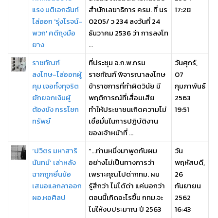
แรง มติเอกฉันท์
สำนักเลขาธิการ ครม. ที่ นร
17:28
ไล่ออก 'รุ่งโรจน์-
0205/ ว 234 ลงวันที่ 24
พวก' คดีถุงมือ
ธันวาคม 2536 ว่า การลงโท
ยาง
...
ราชทัณฑ์
ที่ประชุม อ.ก.พ.กรม
วันศุกร์,
ลงโทษ-ไล่ออกผู้
ราชทัณฑ์ พิจารณาลงโทษ
07
คุม เจอทั้งทุจริต
ข้าราชการที่ทำผิดวินัย มี
กุมภาพันธ์
ยักยอกเงินผู้
พฤติการณ์ที่เสื่อมเสีย
2563
ต้องขัง กรรโชก
ทำให้ประชาชนเกิดความไม่
19:51
ทรัพย์
เชื่อมั่นในการปฏิบัติงาน
ของเจ้าหน้าที่ ...
‘ปวิตร มหาสาริ
“...ท่านหนึ่งมาพูดกับผม
วัน
นันทน์’ เล่าหลัง
อย่างไม่เป็นทางการว่า
พฤหัสบดี,
ฉากถูกยื่นข้อ
เพราะคุณไปด่ากทม. ผม
26
เสนอแลกลาออก
รู้สึกว่า ไม่ได้ด่า แค่บอกว่า
กันยายน
ผอ.หอศิลป
ตอนนี้เกิดอะไรขึ้น กทม.จะ
2562
ไม่ให้งบประมาณ ปี 2563
16:43