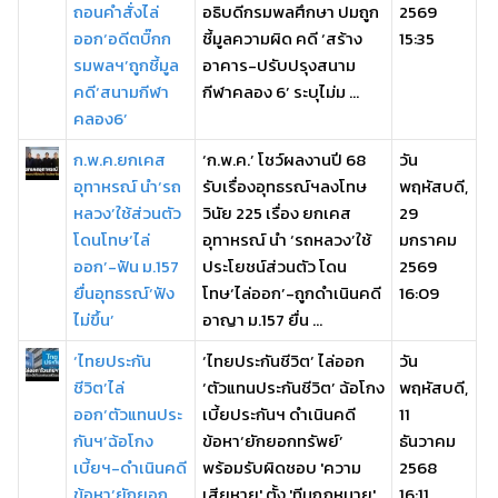
ถอนคำสั่งไล่
อธิบดีกรมพลศึกษา ปมถูก
2569
ออก‘อดีตบิ๊กก
ชี้มูลความผิด คดี ‘สร้าง
15:35
รมพลฯ’ถูกชี้มูล
อาคาร-ปรับปรุงสนาม
คดี‘สนามกีฬา
กีฬาคลอง 6’ ระบุไม่ม ...
คลอง6’
ก.พ.ค.ยกเคส
‘ก.พ.ค.’ โชว์ผลงานปี 68
วัน
อุทาหรณ์ นำ‘รถ
รับเรื่องอุทธรณ์ฯลงโทษ
พฤหัสบดี,
หลวง’ใช้ส่วนตัว
วินัย 225 เรื่อง ยกเคส
29
โดนโทษ‘ไล่
อุทาหรณ์ นำ ‘รถหลวง’ใช้
มกราคม
ออก’-ฟัน ม.157
ประโยชน์ส่วนตัว โดน
2569
ยื่นอุทธรณ์‘ฟัง
โทษ‘ไล่ออก’-ถูกดำเนินคดี
16:09
ไม่ขึ้น’
อาญา ม.157 ยื่น ...
‘ไทยประกัน
‘ไทยประกันชีวิต’ ไล่ออก
วัน
ชีวิต’ไล่
‘ตัวแทนประกันชีวิต’ ฉ้อโกง
พฤหัสบดี,
ออก‘ตัวแทนประ
เบี้ยประกันฯ ดำเนินคดี
11
กันฯ’ฉ้อโกง
ข้อหา‘ยักยอกทรัพย์’
ธันวาคม
เบี้ยฯ-ดำเนินคดี
พร้อมรับผิดชอบ 'ความ
2568
ข้อหา‘ยักยอก
เสียหาย' ตั้ง 'ทีมกฎหมาย'
16:11