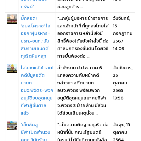
ทรัพย์’
ช่วยลูกค้าร ...
บิ๊กลอต!
"...กลุ่มผู้บริหาร ข้าราชการ
วันจันทร์,
'อบจ.โคราช' ไล่
และเจ้าหน้าที่ ที่ถูกลงโทษไล่
15
ออก 'ผู้บริหาร-
ออกราชการเหล่านี้ ยังมี
กรกฎาคม
ขรก.-จนท.' นับ
สิทธิ์ฟ้องโต้แย้งคำสั่งนี้ ต่อ
2567
สิบรายเซ่นคดี
ศาลปกครองชั้นต้น โดยวิธี
14:09
ทุจริตหินคลุก
การยื่นฟ้องต่อ ...
ไล่ออกแล้ว1 ราย!
สำนักงาน ป.ป.ช. ภาค 6
วันอังคาร,
คดีชี้มูลอดีต
แถลงความคืบหน้าคดี
25
นายก
กล่าวหา อดีตนายก
ตุลาคม
อบจ.พิจิตร-พวก
อบจ.พิจิตร พร้อมพวก
2565
อนุมัติงบอุดหนุน
อนุมัติอุดหนุนสมาคมกีฬา
13:56
กีฬาสู้ชั้นศาล
จ.พิจิตร 3 ปี 15 ล้าน มีส่วน
แล้ว
ได้ส่วนเสียเหตุนั่งน ...
'เอ็กซ์คลู
"...ในความผิดฐานทุจริตต่อ
วันพุธ, 13
ซีฟ' เปิดสำนวน
หน้าที่นั้น คณะรัฐมนตรี
ตุลาคม
คกก.วินัยร้าย
(ครม.) ได้มีมติตามหนังสือ
2564