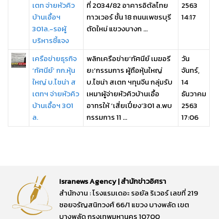
เตท จ่ายหัวคิว
ที่ 2034/82 อาคารอิตัลไทย
2563
บ้านเอื้อฯ
ทาวเวอร์ ชั้น 18 ถนนเพชรบุรี
14:17
301ล.-รอผู้
ตัดใหม่ แขวงบางก ...
บริหารชี้แจง
เครือข่ายธุรกิจ
พลิกเครือข่าย‘ทัศนีย์ เมฆอรี
วัน
‘ทัศนีย์’ กก.หุ้น
ยะ’กรรมการ ผู้ถือหุ้นใหญ่
จันทร์,
ใหญ่ บ.ไชน่า ส
บ.ไชน่า สเตท ฯทุนจีน กลุ่มรับ
14
เตทฯ จ่ายหัวคิว
เหมาผู้จ่ายหัวคิวบ้านเอื้อ
ธันวาคม
บ้านเอื้อฯ 301
อาทรให้ ‘เสี่ยเปี๋ยง’301 ล.พบ
2563
ล.
กรรมการ 11 ...
17:06
Isranews Agency | สำนักข่าวอิศรา
สำนักงาน : โรงแรมเดอะ รอยัล ริเวอร์ เลขที่ 219
ซอยจรัญสนิทวงศ์ 66/1 แขวง บางพลัด เขต
บางพลัด กรุงเทพมหานคร 10700