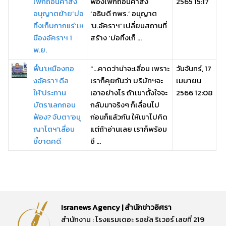
เพิกถอนคำสั่ง
ฟ้องเพิกถอนคำสั่ง
2565 15:17
อนุญาตย้าย‘บ่อ
‘อธิบดี กพร.’ อนุญาต
ทิ้งเก็บกากแร่’เห
'บ.อัคราฯ' เปลี่ยนสถานที่
มืองอัคราฯ 1
สร้าง ‘บ่อทิ้งเก็ ...
พ.ย.
ฟื้น'เหมืองทอ
“…คาดว่าน่าจะเลื่อน เพราะ
วันจันทร์, 17
งอัครา'! ดีล
เราก็คุยกันว่า บริษัทฯจะ
เมษายน
ให้'ประทาน
เอาอย่างไร ถ้าเขาตั้งใจจะ
2566 12:08
บัตร'แลกถอน
กลับมาจริงๆ ก็เลื่อนไป
ฟ้อง? จับตา'อนุ
ก่อนก็แล้วกัน ให้เขาไปคิด
ญาโตฯ'เลื่อน
แต่ถ้าอ่านเลย เราก็พร้อม
ชี้ขาดคดี
ซึ ...
Isranews Agency | สำนักข่าวอิศรา
สำนักงาน : โรงแรมเดอะ รอยัล ริเวอร์ เลขที่ 219