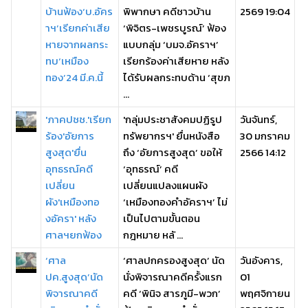
บ้านฟ้อง‘บ.อัคร
พิพากษา คดีชาวบ้าน
2569 19:04
าฯ’เรียกค่าเสีย
‘พิจิตร-เพชรบูรณ์’ ฟ้อง
หายจากผลกระ
แบบกลุ่ม ‘บมจ.อัคราฯ’
ทบ‘เหมือง
เรียกร้องค่าเสียหาย หลัง
ทอง’24 มี.ค.นี้
ได้รับผลกระทบด้าน ‘สุขภ
...
'ภาคปชช.'เรียก
'กลุ่มประชาสังคมปฏิรูป
วันจันทร์,
ร้อง'อัยการ
ทรัพยากรฯ' ยื่นหนังสือ
30 มกราคม
สูงสุด'ยื่น
ถึง ‘อัยการสูงสุด’ ขอให้
2566 14:12
อุทธรณ์คดี
‘อุทธรณ์’ คดี
เปลี่ยน
เปลี่ยนแปลงแผนผัง
ผัง'เหมืองทอ
‘เหมืองทองคำอัคราฯ’ ไม่
งอัครา' หลัง
เป็นไปตามขั้นตอน
ศาลฯยกฟ้อง
กฎหมาย หลั ...
‘ศาล
‘ศาลปกครองสูงสุด’ นัด
วันอังคาร,
ปค.สูงสุด’นัด
นั่งพิจารณาคดีครั้งแรก
01
พิจารณาคดี
คดี ‘พินิจ สารภูมี-พวก’
พฤศจิกายน