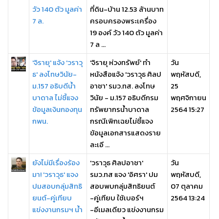
วัว 140 ตัว มูลค่า
ที่ดิน-บ้าน 12.53 ล้านบาท
7 ล.
ครอบครองพระเครื่อง
19 องค์ วัว 140 ตัว มูลค่า
7 ล ...
'จิรายุ' แจ้ง 'วราวุ
'จิรายุ ห่วงทรัพย์' ทำ
วัน
ธ' ลงโทษวินัย-
หนังสือแจ้ง 'วราวุธ ศิลป
พฤหัสบดี,
ม.157 อธิบดีน้ำ
อาชา' รมว.ทส. ลงโทษ
25
บาดาล ไม่ชี้แจง
วินัย - ม.157 อธิบดีกรม
พฤศจิกายน
ข้อมูลเงินกองทุน
ทรัพยากรน้ำบาดาล
2564 15:27
กพน.
กรณีเพิกเฉยไม่ชี้แจง
ข้อมูลเอกสารแสดงราย
ละเอี ...
ยังไม่มีเรื่องร้อง
'วราวุธ ศิลปอาชา'
วัน
มา! 'วราวุธ' แจง
รมว.ทส แจง 'อิศรา' ปม
พฤหัสบดี,
ปมสอบกลุ่มสิทธิ
สอบพบกลุ่มสิทธิยนต์
07 ตุลาคม
ยนต์-คู่เทียบ
-คู่เทียบ ใช้เบอร์ฯ
2564 13:24
แข่งงานกรมฯ น้ำ
-อีเมลเดียว แข่งงานกรม