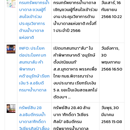
กรมทรัพยากรน้ำ
กรมทรัพยากรน้ำบาดาล
วันเสาร์, 16
บาดาล ชวนผู้ที่
เชิญชวนผู้ที่สนใจเข้าร่วม
กันยายน
สนใจเข้าร่วม
งาน ประชุมวิชาการด้าน
2566 10:22
ประชุมวิชาการ
น้ำบาดาลแห่งชาติ ครั้งที่
ด้านน้ำบาดาล
1 ประจำปี 2566
แห่งชาติ
INFO: ประโยค
เปิดบทสนทนา"ลับ" ใน
วันอังคาร,
ต่อประโยค! บท
คำพิพากษาคดี ‘อนุรักษ์
30
สนทนาลับ คำ
ตั้งปณิธนนท์’
พฤษภาคม
พิพากษา
ส.ส.มุกดาหาร พรรคเพื่อ
2566 16:50
คดี‘อนุรักษ์’เรียก
ไทย กมธ.พิจารณาร่าง
เงิน 5 ล.อธิบดี
งบประมาณ เรียกรับเงิน
กรมฯน้ำบาดาล
5 ล. ขอเป็นเงินสดแลกไม่
ตัดงบฯ ...
ทรัพย์สิน 28
ทรัพย์สิน 28.40 ล้าน
วันพุธ, 30
ล.อธิบดีกรมน้ำ
บาท 'ศักดิ์ดา วิเชียร
มีนาคม
บาดาล'ศักดิ์ดา
ศิลป์' อธิบดีกรม
2565 15:08
วิเชียรศิลป์'เลี้ยง
ทรัพยากรน้ำบาดาล