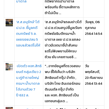
บาดาล
ทรัพยากรน้ำบาดาล
พร้อมกัน ชี้ตามหลักการ
ถ้าไม่เป็น ...
'ส.ส.อนุรักษ์' โต้
'ส.ส.อนุรักษ์'แถลงข่าวโต้
วันพุธ, 06
ป.ป.ช. ชี้มูลคดี
ป.ป.ช.ด่วนสรุปชี้มูลเรียก
ตุลาคม
ตบทรัพย์ 5 ล.
ทรัพย์อธิบดีกรมฯน้ำ
2564 14:54
เผยขอแปลน 5
บาดาล เผย ป.ป.ช.แถลง
รอบแล้วแต่ไม่ให้
ข่าวมีเจตนาชี้นำสังคม
แต่ไม่ฟังพยานให้ครบ
ถ้วน ยัน เคยถามอธิ ...
เปิดตัว หจก.สิทธิ
"...จากข้อมูลที่ตรวจสอบ
วัน
ยนต์ กลุ่มเดียว 2
พบ ชี้ให้เห็นว่า บริษัท
พฤหัสบดี,
บ.คู่ค้ารายใหญ่
สิทธิยนต์ กรุ๊ป จำกัด ,
23 กันยายน
กรมฯ น้ำบาดาล
บริษัท ไทย อินเตอร์คอน
2564 13:44
ได้งานด้วย 7
ติเนนตัล กรุ๊ป จำกัด
ปี 632 ล.
และ หจก. สิทธิยนต์ เป็น
เอกชนกลุ่มเด ...