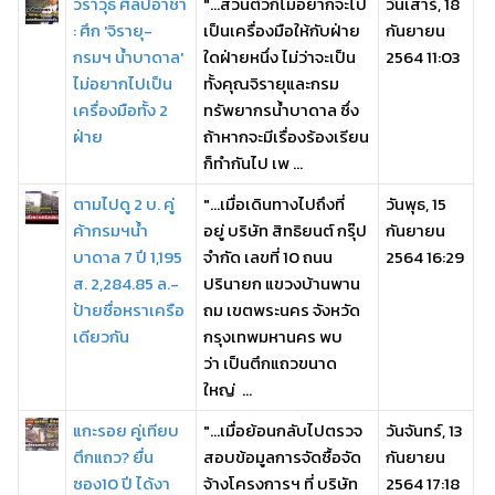
วราวุธ ศิลปอาชา
"...ส่วนตัวก็ไม่อยากจะไป
วันเสาร์, 18
: ศึก 'จิรายุ-
เป็นเครื่องมือให้กับฝ่าย
กันยายน
กรมฯ น้ำบาดาล'
ใดฝ่ายหนึ่ง ไม่ว่าจะเป็น
2564 11:03
ไม่อยากไปเป็น
ทั้งคุณจิรายุและกรม
เครื่องมือทั้ง 2
ทรัพยากรน้ำบาดาล ซึ่ง
ฝ่าย
ถ้าหากจะมีเรื่องร้องเรียน
ก็ทำกันไป เพ ...
ตามไปดู 2 บ. คู่
"...เมื่อเดินทางไปถึงที่
วันพุธ, 15
ค้ากรมฯน้ำ
อยู่ บริษัท สิทธิยนต์ กรุ๊ป
กันยายน
บาดาล 7 ปี 1,195
จำกัด เลขที่ 10 ถนน
2564 16:29
ส. 2,284.85 ล.-
ปรินายก แขวงบ้านพาน
ป้ายชื่อหราเครือ
ถม เขตพระนคร จังหวัด
เดียวกัน
กรุงเทพมหานคร พบ
ว่า เป็นตึกแถวขนาด
ใหญ่ ...
แกะรอย คู่เทียบ
"...เมื่อย้อนกลับไปตรวจ
วันจันทร์, 13
ตึกแถว? ยื่น
สอบข้อมูลการจัดซื้อจัด
กันยายน
ซอง10 ปี ได้งา
จ้างโครงการฯ ที่ บริษัท
2564 17:18