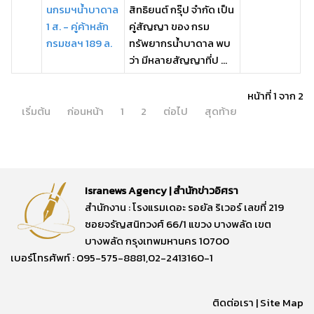
นกรมฯน้ำบาดาล
สิทธิยนต์ กรุ๊ป จำกัด เป็น
1 ส. - คู่ค้าหลัก
คู่สัญญา ของ กรม
กรมชลฯ 189 ล.
ทรัพยากรน้ำบาดาล พบ
ว่า มีหลายสัญญาที่ป ...
หน้าที่ 1 จาก 2
เริ่มต้น
ก่อนหน้า
1
2
ต่อไป
สุดท้าย
Isranews Agency | สำนักข่าวอิศรา
สำนักงาน : โรงแรมเดอะ รอยัล ริเวอร์ เลขที่ 219
ซอยจรัญสนิทวงศ์ 66/1 แขวง บางพลัด เขต
บางพลัด กรุงเทพมหานคร 10700
เบอร์โทรศัพท์ : 095-575-8881,02-2413160-1
ติดต่อเรา
|
Site Map