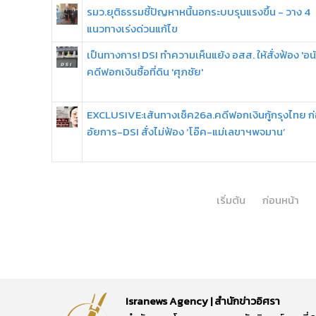
รมว.ยุติธรรมชี้ปัญหาหนี้นอกระบบรุนแรงขึ้น - วาง 4
แนวทางเร่งด่วนแก้ไข
เป็นทางการ! DSI ทำความเห็นแย้ง อสส. ให้สั่งฟ้อง 'อนั
คดีฟอกเงินซื้อที่ดิน 'ศุภชัย'
EXCLUSIVE:เส้นทางเช็ค26ล.คดีฟอกเงินกู้กรุงไทย ก
อัยการ-DSI สั่งไม่ฟ้อง ‘โอ๊ค-แม่เลขาฯพจมาน’
เริ่มต้น
ก่อนหน้า
Isranews Agency | สำนักข่าวอิศรา