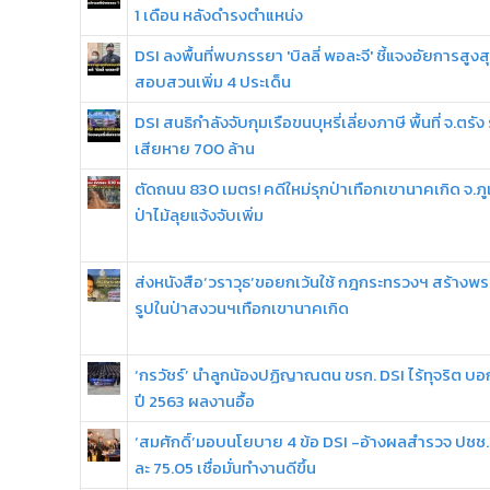
1 เดือน หลังดำรงตำแหน่ง
DSI ลงพื้นที่พบภรรยา 'บิลลี่ พอละจี' ชี้แจงอัยการสูงสุ
สอบสวนเพิ่ม 4 ประเด็น
DSI สนธิกำลังจับกุมเรือขนบุหรี่เลี่ยงภาษี พื้นที่ จ.ตรัง 
เสียหาย 700 ล้าน
ตัดถนน 830 เมตร! คดีใหม่รุกป่าเทือกเขานาคเกิด จ.ภู
ป่าไม้ลุยแจ้งจับเพิ่ม
ส่งหนังสือ‘วราวุธ’ขอยกเว้นใช้ กฎกระทรวงฯ สร้างพร
รูปในป่าสงวนฯเทือกเขานาคเกิด
‘กรวัชร์’ นำลูกน้องปฏิญาณตน ขรก. DSI ไร้ทุจริต บ
ปี 2563 ผลงานอื้อ
‘สมศักดิ์’มอบนโยบาย 4 ข้อ DSI -อ้างผลสำรวจ ปชช.
ละ 75.05 เชื่อมั่นทำงานดีขึ้น