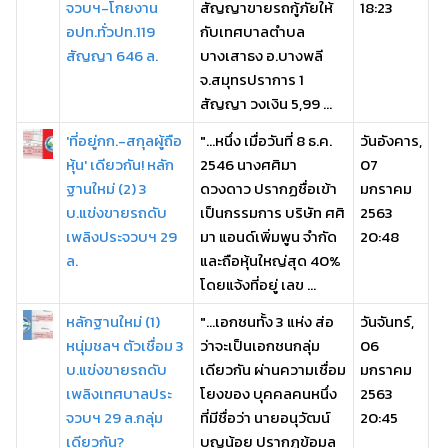
จวบฯ-โกยงาน
สัญญาขายรถกู้ภัยให้
18:23
อปท.ทั่วปท.119
กับเทศบาลตำบล
สัญญา 646 ล.
บางเสาธง อ.บางพลี
จ.สมุทรปราการ 1
สัญญา วงเงิน 5,99 ...
'ที่อยู่กก.-สกุลผู้ถือ
"...หนึ่ง เมื่อวันที่ 8 ธ.ค.
วันอังคาร,
หุ้น' เดียวกัน! หลัก
2546 นางศศิมา
07
ฐานใหม่ (2) 3
ดวงดาว ปรากฏชื่อเข้า
มกราคม
บ.แข่งขายรถดับ
เป็นกรรมการ บริษัท ศศิ
2563
เพลิงประจวบฯ 29
มา แอนด์เพิ่มพูน จํากัด
20:48
ล.
และถือหุ้นใหญ่สุด 40%
โดยแจ้งที่อยู่ เลข ...
หลักฐานใหม่ (1)
"...เอกชนทั้ง 3 แห่ง ส่อ
วันจันทร์,
หนุ่มชลฯ ตัวเชื่อม 3
ว่าจะเป็นเอกชนกลุ่ม
06
บ.แข่งขายรถดับ
เดียวกัน ผ่านความเชื่อม
มกราคม
เพลิงเทศบาลประ
โยงของ บุคคลคนหนึ่ง
2563
จวบฯ 29 ล.กลุ่ม
ที่มีชื่อว่า นายอนุวัฒน์
20:45
เดียวกัน?
บุญน้อย ปรากฏข้อมูล