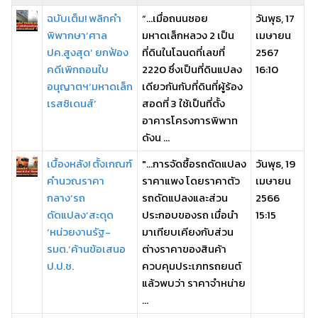
ฉบับเต็ม! พลิกคำ
“…เมื่อถนนซอย
วันพุธ, 17
พิพากษา‘ศาล
มหาดเล็กหลวง 2 เป็น
เมษายน
ปค.สูงสุด’ ยกฟ้อง
ที่ดินในโฉนดที่เลขที่
2567
คดีเพิกถอนใบ
2220 ซึ่งเป็นที่ดินแปลง
16:10
อนุญาตฯ‘มหาดเล็ก
เดียวกันกับที่ดินที่ผู้ร้อง
เรสซิเดนส์’
สอดที่ 3 ใช้เป็นที่ตั้ง
อาคารโครงการพิพาท
ดังน ...
เบื้องหลัง! ตั้งเกณฑ์
"…การจัดซื้อรถดัดแปลง
วันพุธ, 19
คำนวณราคา
ราคาแพง โดยราคาตัว
เมษายน
กลาง‘รถ
รถดัดแปลงและส่วน
2566
ดัดแปลง’สะดุด
ประกอบของรถ เมื่อนำ
15:15
‘หน่วยงานรัฐ-
มาเทียบเคียงกับส่วน
รมต.’ค้านข้อเสนอ
ต่างราคาของสินค้า
ป.ป.ช.
ควบคุมประเภทรถยนต์
แล้วพบว่า ราคาจำหน่าย
...