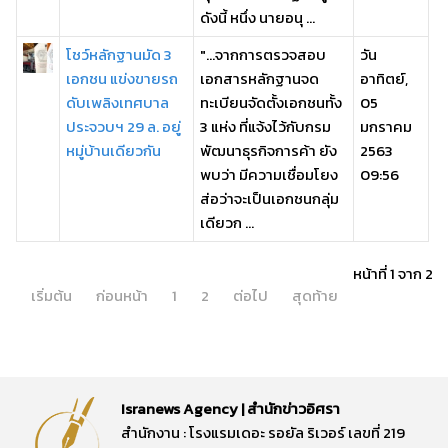
ดังนี้ หนึ่ง นายอนุ ...
โชว์หลักฐานมัด 3
"...จากการตรวจสอบ
วัน
เอกชน แข่งขายรถ
เอกสารหลักฐานจด
อาทิตย์,
ดับเพลิงเทศบาล
ทะเบียนจัดตั้งเอกชนทั้ง
05
ประจวบฯ 29 ล. อยู่
3 แห่ง ที่แจ้งไว้กับกรม
มกราคม
หมู่บ้านเดียวกัน
พัฒนาธุรกิจการค้า ยัง
2563
พบว่า มีความเชื่อมโยง
09:56
ส่อว่าจะเป็นเอกชนกลุ่ม
เดียวก ...
หน้าที่ 1 จาก 2
เริ่มต้น
ก่อนหน้า
1
2
ต่อไป
สุดท้าย
Isranews Agency | สำนักข่าวอิศรา
สำนักงาน : โรงแรมเดอะ รอยัล ริเวอร์ เลขที่ 219