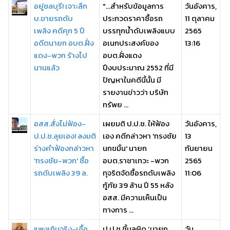
อยู่ชลบุรี! เจาะลึก
"...สำหรับข้อมูลการ
วันอังคาร,
บ.ขายรถดับ
ประกวดราคาซื้อรถ
11 ตุลาคม
เพลิง คดีคุก 5 ปี
บรรทุกน้ำดับเพลิงแบบ
2565
อดีตนายก อบต.ฝั่ง
อเนกประสงค์ของ
13:16
แดง-พวก ร้างไป
อบต.ฝั่งแดง
นานแล้ว
ปีงบประมาณ 2552 ที่มี
ปัญหาในคดีนี้นั้น มี
รายงานข่าวว่า บริษัท
ทรัพย ...
อสส.สั่งไม่ฟ้อง-
เผยมติ ป.ป.ช. ให้ฟ้อง
วันอังคาร,
ป.ป.ช.ลุยเอง! ลงมติ
เอง คดีกล่าวหา 'ทรงชัย
13
ร่างคำฟ้องกล่าวหา
นกขมิ้น' นายก
กันยายน
'ทรงชัย-พวก' ซื้อ
อบต.ราชาเทวะ -พวก
2565
รถดับเพลิง 39 ล.
ทุจริตจัดซื้อรถดับเพลิง
11:06
กู้ภัย 39 ล้าน ปี 55 หลัง
อสส. มีความเห็นเป็น
ทางการ ...
แพงเกินจริง-เอื้อ
ป.ป.ช.ชี้มูลผิด ‘นายก
วัน