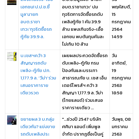
เอกชน! ป.ป.ช.ชี้
อบต.ราชาเทวะ’ ปม
พฤหัสบดี,
มูล‘นายก
ทุจริตการจัดซื้อรถดับ
15
อบต.ราชา
เพลิงกู้ภัย 1 คัน 39.9
กรกฎาคม
เทวะ’ทุจริตซื้อรถ
ล้าน แพงเกินจริง-เอื้อ
2564
กู้ภัย 39.9 ล.
เอกชน พบต้นทุนคันละ
14:59
ไม่เกิน 10 ล้าน
บ.เชสฯคว้า 3
เผยผลประกวดจัดซื้อรถ
วัน
สัญญารถดับ
ดับเพลิง-กู้ภัย กรม
อาทิตย์,
เพลิง-กู้ภัย ปภ.
ป้องกันและบรรเทา
19
1,177.9 ล. ‘วีม่า’ร่วม
สาธารณภัย บ. เชส เอ็น
กรกฎาคม
เสนอราคาราย
เตอร์ไพรส์ฯ คว้า 3
2563
เดียวรวด
สัญญา 1,177.9 ล. วีม่า
18:58
(ไทยแลนด์) ร่วมเสนอ
ราคารายเดียว ...
ขยายผล 3 บ.กลุ่ม
"...ช่วงปี 2547 บริษัท
วันพุธ, 08
เดียวกัน? แข่งขาย
ศศิมา แอนด์ เพิ่มพูล
มกราคม
รถดับเพลิงประ
จำกัด ปรากฏชื่อเป็นคู่
2563