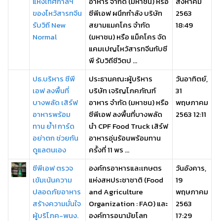
แห่งเทศกาลฯ
อาหาร จำกัด (มหาชน) หรือ
สิงหาคม
ของไหว้สารทจีน
ซีพีเอฟ ผนึกกำลัง บริษัท
2563
รับวิถี New
สยามแมคโคร จำกัด
18:49
Normal
(มหาชน) หรือ แม็คโคร จัด
แคมเปญไหว้สารทจีนกับซี
พี รับวิถีชีวิตป ...
ปธ.บริหาร ซีพี
ประธานคณะผู้บริหาร
วันอาทิตย์,
เอฟ ลงพื้นที่
บริษัท เจริญโภคภัณฑ์
31
บางพลัด เสิร์ฟ
อาหาร จำกัด (มหาชน) หรือ
พฤษภาคม
อาหารพร้อม
ซีพีเอฟ ลงพื้นที่บางพลัด
2563 12:11
ทาน ย้ำ! การ์ด
นำ CPF Food Truck เสิร์ฟ
อย่าตก ช่วยกัน
อาหารอุ่นร้อนพร้อมทาน
ดูแลตนเอง
ครั้งที่ 11 พร ...
ซีพีเอฟ ตรวจ
องค์กรอาหารและเกษตร
วันอังคาร,
เข้มเน้นความ
แห่งสหประชาชาติ (Food
19
ปลอดภัยอาหาร
and Agriculture
พฤษภาคม
สร้างความมั่นใจ
Organization : FAO) และ
2563
ผู้บริโภค-พนง.
องค์การอนามัยโลก
17:29