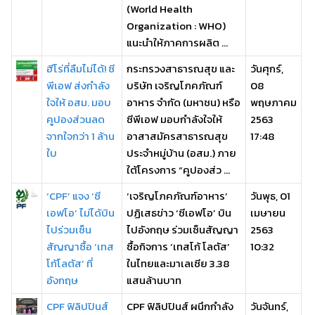
(World Health
Organization : WHO)
แนะนำให้ภาคการผลิต ...
ฮีโร่ที่ลืมไม่ได้! ซี
กระทรวงสาธารณสุข และ
วันศุกร์,
พีเอฟ ส่งกำลัง
บริษัท เจริญโภคภัณฑ์
08
ใจให้ อสม. มอบ
อาหาร จำกัด (มหาชน) หรือ
พฤษภาคม
คูปองส่วนลด
ซีพีเอฟ มอบกำลังใจให้
2563
จากใจกว่า 1 ล้าน
อาสาสมัครสาธารณสุข
17:48
ใบ
ประจำหมู่บ้าน (อสม.) ภาย
ใต้โครงการ “คูปองส่ว ...
‘CPF’ แจง ‘ซี
‘เจริญโภคภัณฑ์อาหาร’
วันพุธ, 01
เอฟโอ’ ไม่ได้บิน
ปฏิเสธข่าว ‘ซีเอฟโอ’ บิน
เมษายน
ไปร่วมเซ็น
ไปอังกฤษ ร่วมเซ็นสัญญา
2563
สัญญาซื้อ ‘เทส
ซื้อกิจการ ‘เทสโก้ โลตัส’
10:32
โก้โลตัส’ ที่
ในไทยและมาเลเซีย 3.38
อังกฤษ
แสนล้านบาท
CPF ฟิลิปปินส์
CPF ฟิลิปปินส์ ผนึกกำลัง
วันจันทร์,