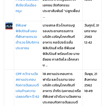
สีเขียวในเมือง
เอกชน จัดกิจกรรม
กรุง
ประชาสัมพันธ์ “ปลูกเพื่อป
...
ซีพีเอฟ
นายสกล ชีวะโกเศรษฐ
วันศุกร์, 31
ฟิลิปปินส์ มอบ
รองประธานกรรมการ
มกราคม
ที่พักสายตรวจ
บริษัท เจริญโภคภัณฑ์
2563
ตำรวจ ให้บริการ
อาหาร คอร์ปอร์เรชั่น
12:42
ประชาชน
ฟิลิปปินส์ หรือ ซีพีเอฟ
ฟิลิปปินส์ พร้อมด้วย นาย
อีลอย คาสติลโล เอ็คคลา
น ...
CPF คว้ารางวัล
18 สถานประกอบการ
วันพุธ, 21
สถานประกอบ
ฟาร์ม และโรงงาน ของ
สิงหาคม
กิจการต้นแบบดี
บริษัท เจริญโภคภัณฑ์
2562
เด่นด้านความ
อาหาร จำกัด (มหาชน) หรือ
18:49
ปลอดภัยฯ ปี 62
ซีพีเอฟ เข้ารับรางวัลสถาน
ประกอบกิจการต้นแบบดี