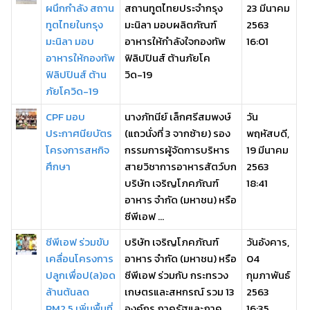
ผนึกกำลัง สถาน
สถานทูตไทยประจำกรุง
23 มีนาคม
ทูตไทยในกรุง
มะนิลา มอบผลิตภัณฑ์
2563
มะนิลา มอบ
อาหารให้กำลังใจกองทัพ
16:01
อาหารให้กองทัพ
ฟิลิปปินส์ ต้านภัยโค
ฟิลิปปินส์ ต้าน
วิด-19
ภัยโควิด-19
CPF มอบ
นางภัทนีย์ เล็กศรีสมพงษ์
วัน
ประกาศนียบัตร
(แถวนั่งที่ 3 จากซ้าย) รอง
พฤหัสบดี,
โครงการสหกิจ
กรรมการผู้จัดการบริหาร
19 มีนาคม
ศึกษา
สายวิชาการอาหารสัตว์บก
2563
บริษัท เจริญโภคภัณฑ์
18:41
อาหาร จำกัด (มหาชน) หรือ
ซีพีเอฟ ...
ซีพีเอฟ ร่วมขับ
บริษัท เจริญโภคภัณฑ์
วันอังคาร,
เคลื่อนโครงการ
อาหาร จำกัด (มหาชน) หรือ
04
ปลูกเพื่อป(ล)อด
ซีพีเอฟ ร่วมกับ กระทรวง
กุมภาพันธ์
ล้านต้นลด
เกษตรและสหกรณ์ รวม 13
2563
PM2.5 เพิ่มพื้นที่
องค์กร ภาครัฐและภาค
16:35