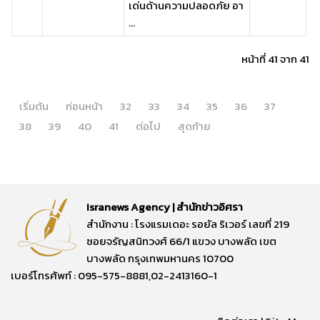
เด่นด้านความปลอดภัย อา
...
หน้าที่ 41 จาก 41
เริ่มต้น
ก่อนหน้า
32
33
34
35
36
37
38
39
40
41
ต่อไป
สุดท้าย
Isranews Agency | สำนักข่าวอิศรา
สำนักงาน : โรงแรมเดอะ รอยัล ริเวอร์ เลขที่ 219
ซอยจรัญสนิทวงศ์ 66/1 แขวง บางพลัด เขต
บางพลัด กรุงเทพมหานคร 10700
เบอร์โทรศัพท์ : 095-575-8881,02-2413160-1