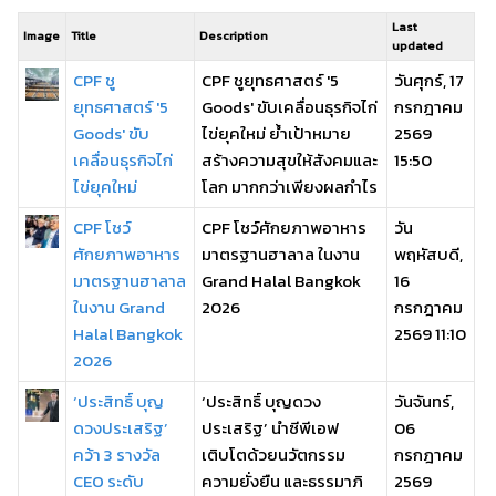
Last
Image
Title
Description
updated
CPF ชู
CPF ชูยุทธศาสตร์ '5
วันศุกร์, 17
ยุทธศาสตร์ '5
Goods' ขับเคลื่อนธุรกิจไก่
กรกฎาคม
Goods' ขับ
ไข่ยุคใหม่ ย้ำเป้าหมาย
2569
เคลื่อนธุรกิจไก่
สร้างความสุขให้สังคมและ
15:50
ไข่ยุคใหม่
โลก มากกว่าเพียงผลกำไร
CPF โชว์
CPF โชว์ศักยภาพอาหาร
วัน
ศักยภาพอาหาร
มาตรฐานฮาลาล ในงาน
พฤหัสบดี,
มาตรฐานฮาลาล
Grand Halal Bangkok
16
ในงาน Grand
2026
กรกฎาคม
Halal Bangkok
2569 11:10
2026
‘ประสิทธิ์ บุญ
‘ประสิทธิ์ บุญดวง
วันจันทร์,
ดวงประเสริฐ’
ประเสริฐ’ นำซีพีเอฟ
06
คว้า 3 รางวัล
เติบโตด้วยนวัตกรรม
กรกฎาคม
CEO ระดับ
ความยั่งยืน และธรรมาภิ
2569