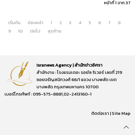
หน้าที่ 1 จาก 37
เริ่มต้น
ก่อนหน้า
1
2
3
4
5
6
7
8
9
10
ต่อไป
สุดท้าย
Isranews Agency | สำนักข่าวอิศรา
สำนักงาน : โรงแรมเดอะ รอยัล ริเวอร์ เลขที่ 219
ซอยจรัญสนิทวงศ์ 66/1 แขวง บางพลัด เขต
บางพลัด กรุงเทพมหานคร 10700
เบอร์โทรศัพท์ : 095-575-8881,02-2413160-1
ติดต่อเรา
|
Site Map