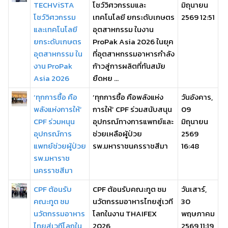
TECHViSTA
โชว์วิศวกรรมและ
มิถุนายน
โชว์วิศวกรรม
เทคโนโลยี ยกระดับเกษตร
2569 12:51
และเทคโนโลยี
อุตสาหกรรม ในงาน
ยกระดับเกษตร
ProPak Asia 2026 ในยุค
อุตสาหกรรม ใน
ที่อุตสาหกรรมอาหารกำลัง
งาน ProPak
ก้าวสู่การผลิตที่ทันสมัย
Asia 2026
ยืดหย ...
‘ทุกการซื้อ คือ
‘ทุกการซื้อ คือพลังแห่ง
วันอังคาร,
พลังแห่งการให้’
การให้’ CPF ร่วมสนับสนุน
09
CPF ร่วมหนุน
อุปกรณ์ทางการแพทย์และ
มิถุนายน
อุปกรณ์การ
ช่วยเหลือผู้ป่วย
2569
แพทย์ช่วยผู้ป่วย
รพ.มหาราชนครราชสีมา
16:48
รพ.มหาราช
นครราชสีมา
CPF ต้อนรับ
CPF ต้อนรับคณะทูต ชม
วันเสาร์,
คณะทูต ชม
นวัตกรรมอาหารไทยสู่เวที
30
นวัตกรรมอาหาร
โลกในงาน THAIFEX
พฤษภาคม
ไทยสู่เวทีโลกใน
2026
2569 11:19