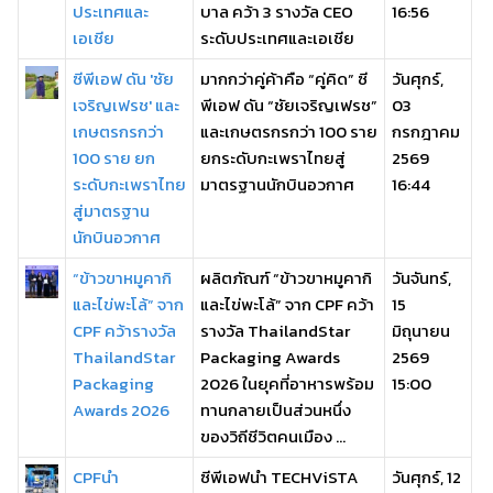
ประเทศและ
บาล คว้า 3 รางวัล CEO
16:56
เอเชีย
ระดับประเทศและเอเชีย
ซีพีเอฟ ดัน 'ชัย
มากกว่าคู่ค้าคือ “คู่คิด” ซี
วันศุกร์,
เจริญเฟรช' และ
พีเอฟ ดัน “ชัยเจริญเฟรช”
03
เกษตรกรกว่า
และเกษตรกรกว่า 100 ราย
กรกฎาคม
100 ราย ยก
ยกระดับกะเพราไทยสู่
2569
ระดับกะเพราไทย
มาตรฐานนักบินอวกาศ
16:44
สู่มาตรฐาน
นักบินอวกาศ
“ข้าวขาหมูคากิ
ผลิตภัณฑ์ “ข้าวขาหมูคากิ
วันจันทร์,
และไข่พะโล้” จาก
และไข่พะโล้” จาก CPF คว้า
15
CPF คว้ารางวัล
รางวัล ThailandStar
มิถุนายน
ThailandStar
Packaging Awards
2569
Packaging
2026 ในยุคที่อาหารพร้อม
15:00
Awards 2026
ทานกลายเป็นส่วนหนึ่ง
ของวิถีชีวิตคนเมือง ...
CPFนำ
ซีพีเอฟนำ TECHViSTA
วันศุกร์, 12