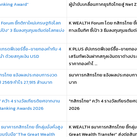
anking Award”
ผู้นำขับเคลื่อนภาคธุรกิจไทยสู่ Net 
Forum ชี้กติกาใหม่เศรษฐกิจโลก
K WEALTH Forum โดย กสิกรไทย ชี้กต
ไม่ปัง” 3 ธีมลงทุนกุมแต้มต่อโลกแบ่ง
กางเข็มทิศ ชี้เป้า 3 ธีมลงทุนกุมแต้มต
เกรดฟีเจอร์ซื้อ-ขายทองคำกับ 4
K PLUS อัปเกรดฟีเจอร์ซื้อ-ขายทองค
นนำ ด้วยสกุลเงิน USD
เสริมทัพเงินฝากสกุลเงินตราต่างประเ
ราคาทองคำไ ...
ิกรไทย แจ้งผลประกอบการงวด
ธนาคารกสิกรไทย แจ้งผลประกอบการงว
ปี 2569 กำไร 27,915 ล้านบาท
บาท
 คว้า 4 รางวัลเกียรติยศจากงาน
"กสิกรไทย" คว้า 4 รางวัลเกียรติ
Banking Awards 2026
2026
นาคารกสิกรไทย ชี้กลุ่มมั่งคั่งสูง
K WEALTH ธนาคารกสิกรไทย ชี้กลุ่มมั
รียมรับมือ“The Great Wealth
Great Wealth Transfer” ส่งต่อสินท