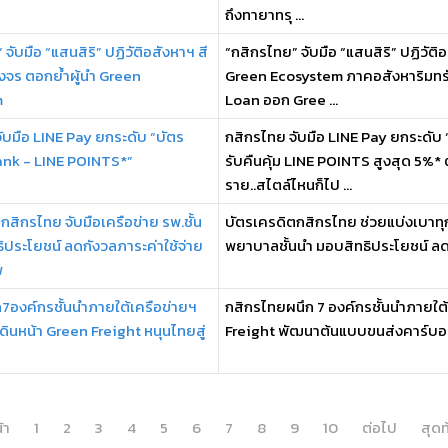
ถึงทายาทรุ ...
จับมือ “แสนสิริ” ปฏิวัติอสังหาฯ สี
“กสิกรไทย” จับมือ “แสนสิริ” ปฏิวัต
งจร ตอกย้ำผู้นำ Green
Green Ecosystem ภาคอสังหาริมทรั
m
Loan ออก Gree ...
ับมือ LINE Pay ยกระดับ “บัตร
กสิกรไทย จับมือ LINE Pay ยกระดับ
ank - LINE POINTS*”
รับคืนคุ้ม LINE POINTS สูงสุด 5%* 
ราย..สไตล์ไหนก็ไป ...
กสิกรไทย จับมือเครือข่าย รพ.ชั้น
บัตรเครดิตกสิกรไทย ช่วยแบ่งเบาทุก
ิประโยชน์ ลดกังวลภาระค่าใช้จ่าย
พยาบาลชั้นนำ มอบสิทธิประโยชน์ ลด
พ
7องค์กรชั้นนำภายใต้เครือข่ายฯ
กสิกรไทยผนึก 7 องค์กรชั้นนำภายใต
ินหน้า Green Freight หนุนไทยสู่
Freight พัฒนาต้นแบบขนส่งคาร์บอน
้า
1
2
3
4
5
6
7
8
9
10
ต่อไป
สุดท