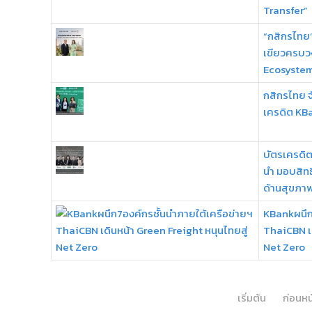
Transfer”
“กสิกรไทย” 
เขียวครบว
Ecosyste
กสิกรไทย จ
เครดิต KB
บัตรเครดิต
นำ มอบสิทธ
ด้านสุขภา
KBankผนึก
ThaiCBN เด
Net Zero
เริ่มต้น
ก่อนหน