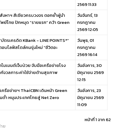
2569 11:33
ิอสังหาฯ สีเขียวครบวงจร ตอกย้ำผู้นำ
วันจันทร์, 13
พย์ไทย ปักหมุด “รายแรก” คว้า Green
กรกฎาคม
2569 12:05
 “บัตรเครดิต KBank - LINE POINTS*”
วันพุธ, 01
ตอบไลฟ์สไตล์คนรุ่นใหม่ “ชีวิตอะ
กรกฎาคม
2569 16:14
โมเมนต์เจ็บป่วย จับมือเครือข่ายโรง
วันอังคาร, 30
กังวลภาระค่าใช้จ่ายด้านสุขภาพ
มิถุนายน 2569
12:15
้เครือข่ายฯ ThaiCBN เดินหน้า Green
วันอังคาร, 23
ต่ำ หนุนประเทศไทยสู่ Net Zero
มิถุนายน 2569
11:09
หน้าที่ 1 จาก 62
้าย