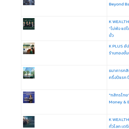
Beyond B
K WEALTH 
“ไม่พัง แต่
ขั้ว
K PLUS อัป
ร้านทองชั้
ธนาคารกส
ครึ่งปีแรก 
"กสิกรไทย"
Money & 
K WEALTH ธ
ทั่วโลก เต