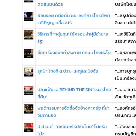
ติดสินบนด้วย
บริษัทไหนเอ
ย้อนรอย คดีอดีต ผอ. องค์การโทรศัพท์
"...สรุปคื
แก้สัญญาเอื้อ AIS
จึงจบแค่เจ้า
วิธีการที่ ‘กลุ่มทุน’ ใช้ครอบงำผู้มีอำนาจ
"...จะวิธี
รัฐ
ธรรม” สภาพเ
ซื้อเครื่องออกกำลังกาย กทม. : โกงยังไง
"...มีหลายพ
น้อยกว่าสา
รุกป่า โกงที่ ส.ป.ก. : เหตุและปัจจัย
"...การบุก
เป็นเครื่อ
เปิดแฟ้มแฉ BEHIND THE SIN 'วงจรโกง
"...ป.ป.ช. 
ที่ดิน'
จังหวัดภูเก
พฤติกรรมการจัดซื้อจัดจ้างภาครัฐ ที่น่า
"...องค์กร
จับตามอง
ประมาณและก
ป.ป.ช. ทำ ‘ดัชนีคอร์รัปชันไทย’ ได้หรือ
"...ต้องสาม
ไม่?
กรมบัญชีกล