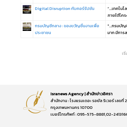
Digital Disruption กับคอร์รัปชัน
“...เทคโนโ
ภายใต้โครง
กรมบัญชีกลาง : ของขวัญชิ้นงามเพื่อ
"...กรมบัญ
ประชาชน
มาก มีการล
เริ
Isranews Agency | สำนักข่าวอิศรา
สำนักงาน : โรงแรมเดอะ รอยัล ริเวอร์ เลขท
กรุงเทพมหานคร 10700
เบอร์โทรศัพท์ : 095-575-8881,02-241316