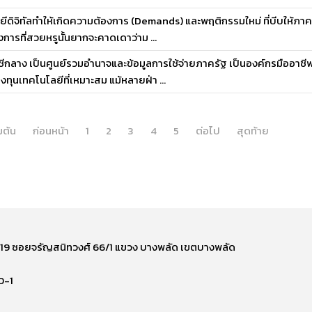
ลยีดิจิทัลทำให้เกิดความต้องการ (Demands) และพฤติกรรมใหม่ ที่บีบให้ภาค
การที่สวยหรูนั้นยากจะคาดเดาว่าม ...
ชีกลาง เป็นศูนย์รวมอำนาจและข้อมูลการใช้จ่ายภาครัฐ เป็นองค์กรมืออาชี
งทุนเทคโนโลยีที่เหมาะสม แม้หลายฝ่า ...
่มต้น
ก่อนหน้า
1
2
3
4
5
ต่อไป
สุดท้าย
ี่ 219 ซอยจรัญสนิทวงศ์ 66/1 แขวง บางพลัด เขตบางพลัด
0-1