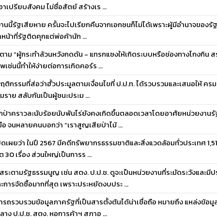
าเปรียบสังคม ไม่ซื่อสัตย์ สร้างเร ...
องานนี้รัฐเสียหาย ครั้นจะไปเรียกคืนจากเอกชนก็ไม่ได้เพราะผู้มีอำนาจของรั
หน้าที่รัฐติดคุกแต่พ่อค้านัก ...
ใดก็ตาม “ผู้กระทำล้วนหวังกดดัน - แทรกแซงให้เกิดระบบหรือช่องทางโกงกิน ส
ช่นนี้ทำให้ง่ายต่อการเกิดคอร์ร ...
ฤติกรรมที่ส่อว่าฮั้วประมูลตามเงื่อนไขที่ ป.ป.ท. ได้รวบรวมและเสนอให้ ครม.
มราย สลับกันเป็นผู้ชนะประม ...
รุกป่าคราวละนับร้อยนับพันไร่ยังคงเกิดขึ้นตลอดเวลาโดยอาศัยหน่วยงานร
งมือ จนหลายคนบอกว่า “เราสูญเสียป่าไม้ ...
เปิดเผยว่า ในปี 2567 มีคดีทรัพยากรธรรมชาติและสิ่งแวดล้อมทั่วประเทศ 1,513 
็ต 30 เรื่อง ส่วนใหญ่เป็นการร ...
อิสระตามรัฐธรรมนูญ เช่น สตง. ป.ป.ช. ดูจะเป็นหน่วยงานที่ระมัดระวังและม
ารจัดซื้อมากที่สุด เพราะประหยัดงบประ ...
ารถรวบรวมข้อมูลภาครัฐที่เป็นสารตั้งต้นได้น่าเชื่อถือ หมายถึง แหล่งข้อมูล
าง ป.ป.ช. สตง. หอการค้าฯ สภาอ ...