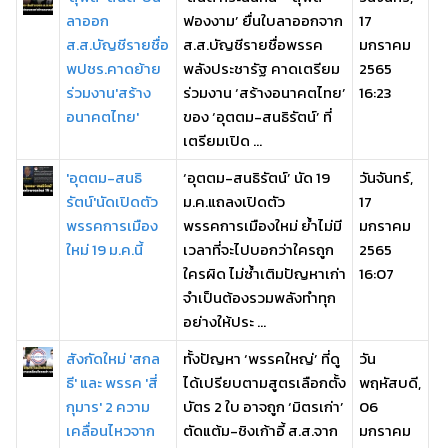
ลาออก
ฟองงาม’ ยื่นใบลาออกจาก
17
ส.ส.บัญชีรายชื่อ
ส.ส.บัญชีรายชื่อพรรค
มกราคม
พปชร.คาดย้าย
พลังประชารัฐ คาดเตรียม
2565
ร่วมงาน'สร้าง
ร่วมงาน ‘สร้างอนาคตไทย’
16:23
อนาคตไทย'
ของ ‘อุตตม-สนธิรัตน์’ ที่
เตรียมเปิด ...
'อุตตม-สนธิ
‘อุตตม-สนธิรัตน์’ นัด 19
วันจันทร์,
รัตน์'นัดเปิดตัว
ม.ค.แถลงเปิดตัว
17
พรรคการเมือง
พรรคการเมืองใหม่ ย้ำไม่มี
มกราคม
ใหม่ 19 ม.ค.นี้
เวลาที่จะไปบอกว่าใครถูก
2565
ใครผิด ไม่ซ้ำเติมปัญหาเก่า
16:07
จำเป็นต้องรวมพลังทำทุก
อย่างให้ประ ...
สังกัดใหม่ 'สกล
ทั้งปัญหา ‘พรรคใหญ่’ ที่ดู
วัน
ธี' และ พรรค 'สี่
ได้เปรียบตามสูตรเลือกตั้ง
พฤหัสบดี,
กุมาร' 2 ความ
บัตร 2 ใบ อาจถูก ‘มิตรเก่า’
06
เคลื่อนไหวจาก
ตัดแต้ม-ชิงเก้าอี้ ส.ส.จาก
มกราคม