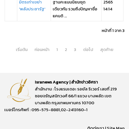
มิตรเก่าเขย่า
ฐานคะแนนนิยมชุด
2565
'พลังประชารัฐ'
เดียวกัน รวมถึงปัญหาชื่อ
14:14
แคนดิ ...
หน้าที่ 1 จาก 3
เริ่มต้น
ก่อนหน้า
1
2
3
ต่อไป
สุดท้าย
Isranews Agency | สำนักข่าวอิศรา
สำนักงาน : โรงแรมเดอะ รอยัล ริเวอร์ เลขที่ 219
ซอยจรัญสนิทวงศ์ 66/1 แขวง บางพลัด เขต
บางพลัด กรุงเทพมหานคร 10700
เบอร์โทรศัพท์ : 095-575-8881,02-2413160-1
ติดต่อเรา
|
Site Map