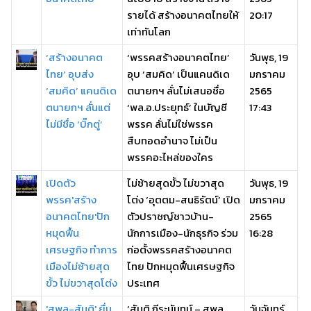
รายได้ สร้างอนาคตไทยให้
20:17
เท่าทันโลก
‘สร้างอนาคต
‘พรรคสร้างอนาคตไทย’
วันพุธ, 19
ไทย’ อุบส่ง
อุบ ‘สมคิด’ เป็นแคนดิเด
มกราคม
‘สมคิด’ แคนดิเด
ตนายกฯ ลั่นไม่เสนอชื่อ
2565
ตนายกฯ ลั่นแต่
‘พล.อ.ประยุทธ์’ ในบัญชี
17:43
ไม่มีชื่อ ‘บิ๊กตู่’
พรรค ลั่นไม่ใช่พรรค
สืบทอดอำนาจ ไม่เป็น
พรรคอะไหล่ของใคร
เปิดตัว
ไม่ซ้ายสุดขั้ว ไม่ขวาสุด
วันพุธ, 19
พรรค'สร้าง
โต่ง ‘อุตตม-สนธิรัตน์’ เปิด
มกราคม
อนาคตไทย'ปัก
ตัวปราชญ์ชาวบ้าน-
2565
หมุดฟื้น
นักการเมือง-นักธุรกิจ ร่วม
16:28
เศรษฐกิจ ทำการ
ก่อตั้งพรรคสร้างอนาคต
เมืองไม่ซ้ายสุด
ไทย ปักหมุดฟื้นเศรษฐกิจ
ขั้ว ไม่ขวาสุดโต่ง
ประเทศ
'สุพล-สันติ' ยื่น
‘สันติ กีระนันทน์ – สุพล
วันจันทร์,