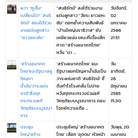
ผวา “กูเซ็ง”
“สนธิรัตน์” ลงใต้ร่วมงาน
วันจันทร์,
เปลี่ยนใจ? “สนธิ
แต่งลูกสาว “วัชระ ยาวอหะ
02
รัตน์” ล่องใต้ร่วม
ซัน” ตอกย้ำความสัมพันธ์
มกราคม
งานแต่งลูกสาว
“บ้านใหญ่นราธิวาส” ยัง
2566
“ยาวอหะซัน”
เหนียวแน่น ขณะที่เบื้องลึก
21:51
คาด “สร้างอนาคตไทย”
หวั่น “นา ...
'สร้างอนาคต
‘สร้างอนาคตไทย’ แนะ
วัน
ไทย'แนะรัฐบาลชู
รัฐบาลยกปัญหาน้ำมันเป็น
อาทิตย์,
ปัญหา
วาระแห่งชาติ ‘สนธิรัตน์’ ชี้
26
น้ำมัน'วาระแห่ง
ดึงกำไรโรงกลั่น ไม่ง่าย
มิถุนายน
ชาติ'สั่งทุก
หวังทุกกระทรวงร่วมแก้
2565
กระทรวงแก้
วิกฤติแบบบูรณาการ ตอบ
15:30
วิกฤติแบบบูรณา
โจทย์ความเดือ ...
การ
ประชุม
ประชุมใหญ่ ‘สร้างอนาคต
วันพุธ, 20
ใหญ่'สร้าง
ไทย’ เลือก ‘อุตตม’ หัวหน้า
เมษายน