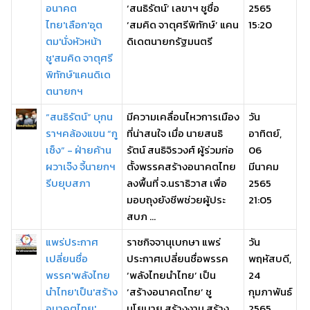
อนาคต
‘สนธิรัตน์’ เลขาฯ ชูชื่อ
2565
ไทย'เลือก'อุต
‘สมคิด จาตุศรีพิทักษ์’ แคน
15:20
ตม'นั่งหัวหน้า
ดิเดตนายกรัฐมนตรี
ชู'สมคิด จาตุศรี
พิทักษ์'แคนดิเด
ตนายกฯ
“สนธิรัตน์” บุกน
มีความเคลื่อนไหวการเมือง
วัน
ราฯคล้องแขน “กู
ที่น่าสนใจ เมื่อ นายสนธิ
อาทิตย์,
เซ็ง” - ฝ่ายค้าน
รัตน์ สนธิจิรวงศ์ ผู้ร่วมก่อ
06
ผวาเจ๊ง จี้นายกฯ
ตั้งพรรคสร้างอนาคตไทย
มีนาคม
รีบยุบสภา
ลงพื้นที่ จ.นราธิวาส เพื่อ
2565
มอบถุงยังชีพช่วยผู้ประ
21:05
สบภ ...
แพร่ประกาศ
ราชกิจจานุเบกษา แพร่
วัน
เปลี่ยนชื่อ
ประกาศเปลี่ยนชื่อพรรค
พฤหัสบดี,
พรรค'พลังไทย
‘พลังไทยนำไทย’ เป็น
24
นำไทย'เป็น'สร้าง
‘สร้างอนาคตไทย’ ชู
กุมภาพันธ์
อนาคตไทย'
นโยบาย สร้างงาน สร้าง
2565