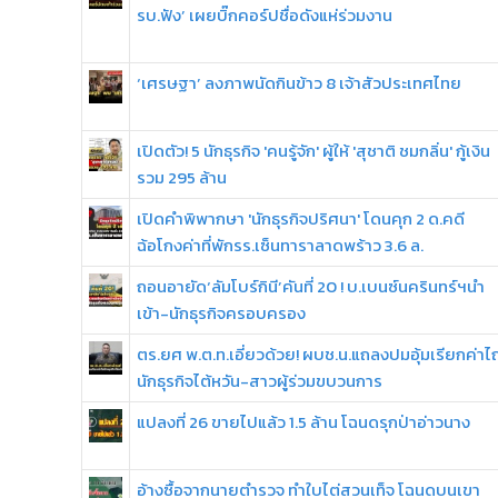
รบ.ฟัง’ เผยบิ๊กคอร์ปชื่อดังแห่ร่วมงาน
‘เศรษฐา’ ลงภาพนัดกินข้าว 8 เจ้าสัวประเทศไทย
เปิดตัว! 5 นักธุรกิจ 'คนรู้จัก' ผู้ให้ 'สุชาติ ชมกลิ่น' กู้เงิน
รวม 295 ล้าน
เปิดคำพิพากษา 'นักธุรกิจปริศนา' โดนคุก 2 ด.คดี
ฉ้อโกงค่าที่พักรร.เซ็นทาราลาดพร้าว 3.6 ล.
ถอนอายัด‘ลัมโบร์กินี’คันที่ 20 ! บ.เบนซ์นครินทร์ฯนำ
เข้า-นักธุรกิจครอบครอง
ตร.ยศ พ.ต.ท.เอี่ยวด้วย! ผบช.น.แถลงปมอุ้มเรียกค่าไถ
นักธุรกิจไต้หวัน-สาวผู้ร่วมขบวนการ
แปลงที่ 26 ขายไปแล้ว 1.5 ล้าน โฉนดรุกป่าอ่าวนาง
อ้างซื้อจากนายตำรวจ ทำใบไต่สวนเท็จ โฉนดบนเขา