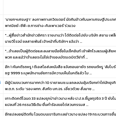
‘นายกฯเศรษฐา’ ลงภาพทางทวิตเตอร์ นัดกินข้าวกับมหาเศรษฐีประเทศไท
พาณิชย์-ซีพี-ช.การช่าง-คิงเพาเวอร์’ร่วมวง
"...ผู้สื่อข่าวสำนักข่าวอิศรา รายงานว่า ได้ติดต่อไปยัง บริษัท สยาม เฟ
นายวิโรจน์ ชลสายพันธ์ เจ้าหน้าที่บริษัทฯ แจ้งว่า ...
"...จําเลยเป็นผู้ติดต่อและลงลายมือชื่อในเช็คอินท์ เข้าพักโรงแรมผู้เสี
พวก และแม้ว่าจําเลยจะไม่ใช่เจ้าของบัตรเดบิตวีซ่าที่ ...
อีก 1 คันคดีรถหรู ! ดีเอสไอส่งหนังสือ แจ้งถอนอายัด รถยนต์หรู ‘ลัมโบร์
ชฐ 9999 ระบุพนักงานอัยการมีความเห็นในคดีแล้ว ไม ...
่
มีผู้ร่วมขบวนการมากกว่า 10 ราย! ผบช.น.แถลงปมอุ้มเรียกค่าไถ่นักธุร
พ.ต.ท. ระดับ ‘รอง ผกก. สังกัด บก.จร. เอี่ยวด้วย สั่งมาช ...
เกาะติดคดีโฉนด 33 แปลงรุกป่าอ่าวนาง หลัง ป.ป.ช.ชี้มูลทุจริต 3 ปี ยังไม
แปลงที่ 26 กรรมวิธีเดิม ยื่นคําร้องขอไต่สวนกรรมส ...
อีกแปลงอยู่ติดกัน โฉนดบนเขาริมทะเลอ่าวนาง แปลง 19 กระบวนการยื่น