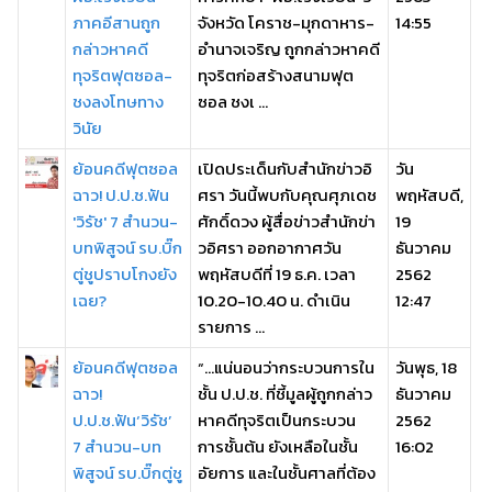
ภาคอีสานถูก
จังหวัด โคราช-มุกดาหาร-
14:55
กล่าวหาคดี
อำนาจเจริญ ถูกกล่าวหาคดี
ทุจริตฟุตซอล-
ทุจริตก่อสร้างสนามฟุต
ชงลงโทษทาง
ซอล ชงเ ...
วินัย
ย้อนคดีฟุตซอล
เปิดประเด็นกับสำนักข่าวอิ
วัน
ฉาว! ป.ป.ช.ฟัน
ศรา วันนี้พบกับคุณศุภเดช
พฤหัสบดี,
'วิรัช' 7 สำนวน-
ศักดิ์ดวง ผู้สื่อข่าวสำนักข่า
19
บทพิสูจน์ รบ.บิ๊ก
วอิศรา ออกอากาศวัน
ธันวาคม
ตู่ชูปราบโกงยัง
พฤหัสบดีที่ 19 ธ.ค. เวลา
2562
เฉย?
10.20-10.40 น. ดำเนิน
12:47
รายการ ...
ย้อนคดีฟุตซอล
“…แน่นอนว่ากระบวนการใน
วันพุธ, 18
ฉาว!
ชั้น ป.ป.ช. ที่ชี้มูลผู้ถูกกล่าว
ธันวาคม
ป.ป.ช.ฟัน‘วิรัช’
หาคดีทุจริตเป็นกระบวน
2562
7 สำนวน-บท
การชั้นต้น ยังเหลือในชั้น
16:02
พิสูจน์ รบ.บิ๊กตู่ชู
อัยการ และในชั้นศาลที่ต้อง