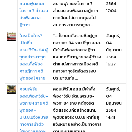
สนามฟุตซอล
สนามฟุตซอลโคราช 7
2564
โคราช 7 สำนวน
สำนวน ส่งฟ้องศาลฎีกาฯ
17:04
ส่งฟ้องศาล
หากมีคนไม่มา เหตุผลไม่
ฎีกาฯ
สมควร สามารถถูกอ ...
ใครเป็นใคร?
“...ทั้งหมดคือรายชื่อผู้ถูก
วันศุกร์,
เปิดชื่อ
กล่าวหา 84 ราย ที่ถูก อสส.
04
ครบ‘วิรัช-84 ผู้
มีคำสั่งฟ้องต่อศาลฎีกา
มิถุนายน
ถูกกล่าวหา’ถูก
แผนกคดีอาญาของผู้ดำรง
2564
อสส.สั่งฟ้อง
ตำแหน่งทางการเมือง คดี
16:27
ศาลฎีกาฯคดี
กล่าวหาทุจริตจัดสรรงบ
ฟุตซอลโคราช
ประมาณก่อ ...
คอนเฟิร์ม!
คอนเฟิร์ม! อสส.มีคำสั่ง
วันศุกร์,
อสส.ฟ้อง‘วิรัช-
ฟ้อง ‘วิรัช รัตนเศรษฐ-
04
พวก’84 รายคดี
พวก’ 84 ราย คดีทุจริต
มิถุนายน
ฟุตซอล-
จัดสรรงบก่อสร้างสนาม
2564
ป.ป.ช.แจ้งหมาย
ฟุตซอลจริง ป.ป.ช.หาที่อยู่
14:41
ทางการนำตัว
แจ้งหมายอย่างเป็นทางการ
ฟ้องศาลฎีกาฯ
ตามทะเบียนราษฎ ...