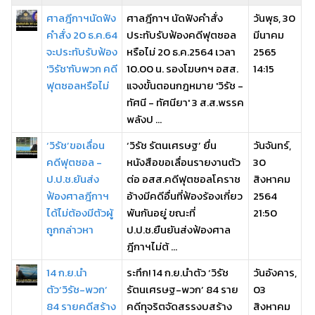
ศาลฎีกาฯนัดฟัง
ศาลฎีกาฯ นัดฟังคำสั่ง
วันพุธ, 30
คำสั่ง 20 ธ.ค.64
ประทับรับฟ้องคดีฟุตซอล
มีนาคม
จะประทับรับฟ้อง
หรือไม่ 20 ธ.ค.2564 เวลา
2565
'วิรัช'กับพวก คดี
10.00 น. รองโฆษกฯ อสส.
14:15
ฟุตซอลหรือไม่
แจงขั้นตอนกฎหมาย 'วิรัช -
ทัศนี - ทัศนียา' 3 ส.ส.พรรค
พลังป ...
‘วิรัช’ขอเลื่อน
‘วิรัช รัตนเศรษฐ’ ยื่น
วันจันทร์,
คดีฟุตซอล -
หนังสือขอเลื่อนรายงานตัว
30
ป.ป.ช.ยันส่ง
ต่อ อสส.คดีฟุตซอลโคราช
สิงหาคม
ฟ้องศาลฎีกาฯ
อ้างมีคดีอื่นที่ฟ้องร้องเกี่ยว
2564
ได้ไม่ต้องมีตัวผู้
พันกันอยู่ ขณะที่
21:50
ถูกกล่าวหา
ป.ป.ช.ยืนยันส่งฟ้องศาล
ฎีกาฯไม่ต้ ...
14 ก.ย.นำ
ระทึก! 14 ก.ย.นำตัว ‘วิรัช
วันอังคาร,
ตัว‘วิรัช-พวก’
รัตนเศรษฐ-พวก’ 84 ราย
03
84 รายคดีสร้าง
คดีทุจริตจัดสรรงบสร้าง
สิงหาคม