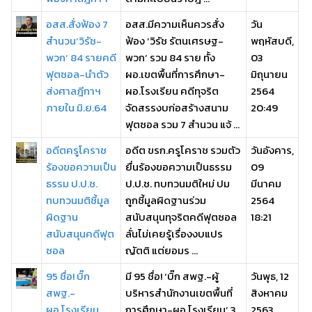
อสส.สั่งฟ้อง 7
อสส.มีความเห็นควรสั่ง
วัน
สำนวน‘วิรัช-
ฟ้อง ‘วิรัช รัตนเศรษฐ-
พฤหัสบดี,
พวก’ 84 รายคดี
พวก’ รวม 84 ราย ทั้ง
03
ฟุตซอล-นำตัว
ผอ.เขตพื้นที่การศึกษา-
มิถุนายน
ส่งศาลฎีกาฯ
ผอ.โรงเรียน คดีทุจริต
2564
ภายใน มิ.ย.64
จัดสรรงบก่อสร้างสนาม
20:49
ฟุตซอล รวม 7 สำนวน แจ้ ...
อดีตครูโคราช
อดีต ขรก.ครูโคราช รวมตัว
วันอังคาร,
ร้องขอความเป็น
ยื่นร้องขอความเป็นธรรม
09
ธรรม ป.ป.ช.
ป.ป.ช. ทบทวนมติใหม่ ปม
มีนาคม
ทบทวนมติชี้มูล
ถูกชี้มูลผิดฐานร่วม
2564
ผิดฐาน
สนับสนุนทุจริตคดีฟุตซอล
18:21
สนับสนุนคดีฟุต
ลั่นไม่เคยรู้เรื่องงบแปร
ซอล
ญัตติ แต่ยอมร ...
95 ชื่อ! บิ๊ก
มี 95 ชื่อ! ‘บิ๊ก สพฐ.-ผู้
วันพุธ, 12
สพฐ.-
บริหารสำนักงานเขตพื้นที่
สิงหาคม
ผอ.โรงเรียน
การศึกษา-ผอ.โรงเรียน’ 3
2563