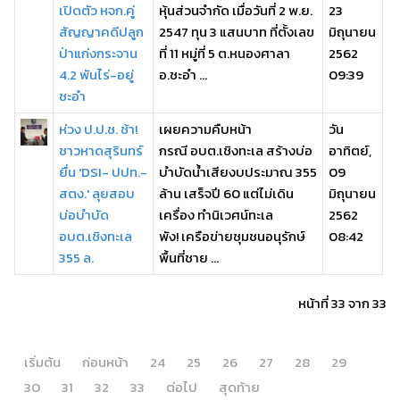
เปิดตัว หจก.คู่
หุ้นส่วนจำกัด เมื่อวันที่ 2 พ.ย.
23
สัญญาคดีปลูก
2547 ทุน 3 แสนบาท ที่ตั้งเลข
มิถุนายน
ป่าแก่งกระจาน
ที่ 11 หมู่ที่ 5 ต.หนองศาลา
2562
4.2 พันไร่-อยู่
อ.ชะอำ ...
09:39
ชะอำ
ห่วง ป.ป.ช. ช้า!
เผยความคืบหน้า
วัน
ชาวหาดสุรินทร์
กรณี อบต.เชิงทะเล สร้างบ่อ
อาทิตย์,
ยื่น 'DSI- ปปท.-
บำบัดน้ำเสียงบประมาณ 355
09
สตง.' ลุยสอบ
ล้าน เสร็จปี 60 แต่ไม่เดิน
มิถุนายน
บ่อบำบัด
เครื่อง ทำนิเวศน์ทะเล
2562
อบต.เชิงทะเล
พัง! เครือข่ายชุมชนอนุรักษ์
08:42
355 ล.
พื้นที่ชาย ...
หน้าที่ 33 จาก 33
เริ่มต้น
ก่อนหน้า
24
25
26
27
28
29
30
31
32
33
ต่อไป
สุดท้าย