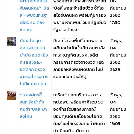
เผ่าฯ จี้ดีเอสไอ
พร้อมภาคี เเถลงการณ์อาลัย
06
จับคนผิดฆ่า 'บิล
'บิลลี่ พอละจี' เสียชีวิต จี้ดีเอ
กันยายน
ลี่' -พบจนท.รัฐ
สไอจับคนผิด พร้อมคุ้มครอง
2562
เอี่ยว รบ.ต้อง
พยาน หากพบมี จนท.รัฐเอี่ยว
17:50
ชดเชย
รัฐบาลต้องจ่ ...
ดีเอสไอ ลุย
ดีเอสไอ ลงพื้นที่สอบพยาน
วันพุธ,
สอบพยานบ่อ
คดีบ่อบำบัดน้ำเสีย อบต.เชิง
04
บำบัด อบต.เชิง
ทะเล จ.ภูเก็ต 355 ล. อดีต
กันยายน
ทะเล 355ล.-
กรรมการตรวจจ้างงวด 1 แฉ
2562
อดีตกก.ตรวจ
ลาออกหลังพบผิดปกติ ไม่มี
21:29
จ้างแฉโครงการ
แปลนก่อสร้างให้ดู
ไม่มีแบบแปลน
99 องค์กรจี้
เครือข่ายกะเหรี่ยง – ชาวเล
วันพุธ,
จนท.รัฐนำตัว
กป.อพช. พร้อมภาคีรวม 99
04
คนฆ่า 'บิลลี่' มา
องค์กรร่วมแถลงการณ์
กันยายน
ลงโทษ
ขอบคุณดีเอสไอช่วยไขคดี
2562
บิลลี่ ขอให้เร่งจับคนทำผิดมา
15:05
ดำเนินคดี -เยียวยา