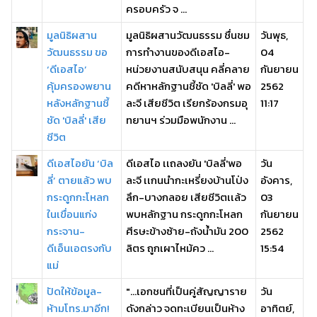
ครอบครัว จ ...
มูลนิธิผสาน
มูลนิธิผสานวัฒนธรรม ชื่นชม
วันพุธ,
วัฒนธรรม ขอ
การทำงานของดีเอสไอ-
04
‘ดีเอสไอ’
หน่วยงานสนับสนุน คลี่คลาย
กันยายน
คุ้มครองพยาน
คดีหาหลักฐานชี้ชัด 'บิลลี่' พอ
2562
หลังหลักฐานชี้
ละจี เสียชีวิต เรียกร้องกรมอุ
11:17
ชัด 'บิลลี่' เสีย
ทยานฯ ร่วมมือพนักงาน ...
ชีวิต
ดีเอสไอยัน ‘บิล
ดีเอสไอ เเถลงยัน 'บิลลี่'พอ
วัน
ลี่’ ตายแล้ว พบ
ละจี เเกนนำกะเหรี่ยงบ้านโป่ง
อังคาร,
กระดูกกะโหลก
ลึก-บางกลอย เสียชีวิตเเล้ว
03
ในเขื่อนแก่ง
พบหลักฐาน กระดูกกะโหลก
กันยายน
กระจาน-
ศีรษะข้างซ้าย-ถังน้ำมัน 200
2562
ดีเอ็นเอตรงกับ
ลิตร ถูกเผาไหม้คว ...
15:54
แม่
ปัดให้ข้อมูล-
"...เอกชนที่เป็นคู่สัญญาราย
วัน
ห้ามโทร.มาอีก!
ดังกล่าว จดทะเบียนเป็นห้าง
อาทิตย์,