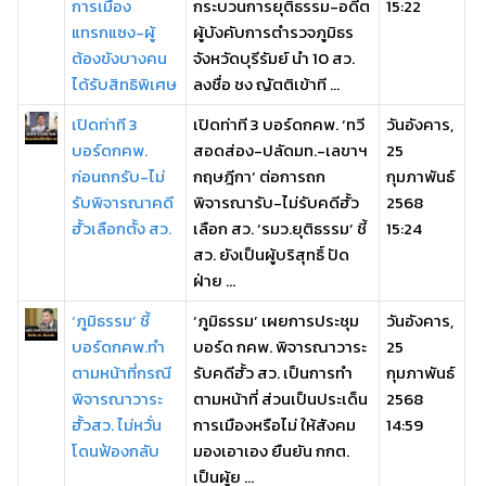
การเมือง
กระบวนการยุติธรรม-อดีต
15:22
แทรกแซง-ผู้
ผู้บังคับการตำรวจภูมิธร
ต้องขังบางคน
จังหวัดบุรีรัมย์ นำ 10 สว.
ได้รับสิทธิพิเศษ
ลงชื่อ ชง ญัตติเข้าที ...
เปิดท่าที 3
เปิดท่าที 3 บอร์ดกคพ. ‘ทวี
วันอังคาร,
บอร์ดกคพ.
สอดส่อง-ปลัดมท.-เลขาฯ
25
ก่อนถกรับ-ไม่
กฤษฎีกา’ ต่อการถก
กุมภาพันธ์
รับพิจารณาคดี
พิจารณารับ-ไม่รับคดีฮั้ว
2568
ฮั้วเลือกตั้ง สว.
เลือก สว. ‘รมว.ยุติธรรม’ ชี้
15:24
สว. ยังเป็นผู้บริสุทธิ์ ปัด
ฝ่าย ...
‘ภูมิธรรม’ ชี้
‘ภูมิธรรม’ เผยการประชุม
วันอังคาร,
บอร์ดกคพ.ทำ
บอร์ด กคพ. พิจารณาวาระ
25
ตามหน้าที่กรณี
รับคดีฮั้ว สว. เป็นการทำ
กุมภาพันธ์
พิจารณาวาระ
ตามหน้าที่ ส่วนเป็นประเด็น
2568
ฮั้วสว. ไม่หวั่น
การเมืองหรือไม่ ให้สังคม
14:59
โดนฟ้องกลับ
มองเอาเอง ยืนยัน กกต.
เป็นผู้ย ...