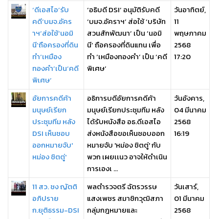
‘ดีเอสไอ’รับ
‘อธิบดี DSI’ อนุมัติรับคดี
วันอาทิตย์,
คดี‘บมจ.อัคร
‘บมจ.อัคราฯ’ ส่อใช้ ‘บริษัท
11
าฯ’ส่อใช้‘นอมิ
สวนสักพัฒนา’ เป็น ‘นอมิ
พฤษภาคม
นี’ถือครองที่ดิน
นี’ ถือครองที่ดินแทน เพื่อ
2568
ทำ‘เหมือง
ทำ ‘เหมืองทองคำ’ เป็น ‘คดี
17:20
ทองคำ’เป็น‘คดี
พิเศษ’
พิเศษ’
อัยการคดีค้า
อธิการบดีอัยการคดีค้า
วันอังคาร,
มนุษย์เรียก
มนุษย์เรียกประชุมทีม หลัง
04 มีนาคม
ประชุมทีม หลัง
ได้รับหนังสือ อธ.ดีเอสไอ
2568
DSI เห็นชอบ
ส่งหนังสือขอเห็นชอบออก
16:19
ออกหมายจับ'
หมายจับ 'หม่อง ชิตตู่' กับ
หม่อง ชิตตู่'
พวก เผยเเนว อาจให้ดำเนิน
การเองเ ...
11 สว. ชง ญัตติ
พลตำรวจตรี ฉัตรวรรษ
วันเสาร์,
อภิปราย
แสงเพชร สมาชิกวุฒิสภา
01 มีนาคม
ก.ยุติธรรม-DSI
กลุ่มกฎหมายและ
2568