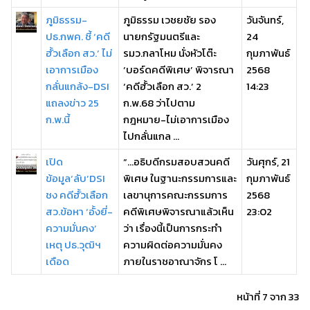
ภูมิธรรม-
ภูมิธรรม เวชยชัย รอง
วันจันทร์,
ปธ.กพค. ชี้ ‘คดี
นายกรัฐมนตรีและ
24
ฮั้วเลือก สว.’ ไม่
รมว.กลาโหม นั่งหัวโต๊ะ
กุมภาพันธ์
เอาการเมือง
‘บอร์ดคดีพิเศษ’ พิจารณา
2568
กลั่นแกล้ง-DSI
‘คดีฮั้วเลือก สว.’ 2
14:23
แถลงข่าว 25
ก.พ.68 ว่าไปตาม
ก.พ.นี้
กฎหมาย-ไม่เอาการเมือง
ไปกลั่นแกล ...
เปิด
“...อธิบดีกรมสอบสวนคดี
วันศุกร์, 21
ข้อมูล‘ลับ’DSI
พิเศษ ในฐานะกรรมการและ
กุมภาพันธ์
ชง คดีฮั้วเลือก
เลขานุการคณะกรรมการ
2568
สว.ข้อหา ‘อั้งยี่-
คดีพิเศษพิจารณาแล้วเห็น
23:02
ความมั่นคง’
ว่า เรื่องนี้เป็นการกระทำ
เหตุ ปธ.วุฒิฯ
ความผิดต่อความมั่นคง
เดือด
ภายในราชอาณาจักร โ ...
หน้าที่ 7 จาก 33