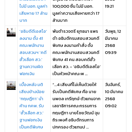
ไม่มี มอก. มูลค่า
100,000 ชิ้น ไม่มี มอก.
19:21
เสียหาย 17 ล้าน
มูลค่าความเสียหายกว่า 17
บาท
ล้านบาท
‘อธิบดีดีเอสไอ’
พันตำรวจตรี ยุทธนา แพร
วันพุธ, 12
ลงนาม ตั้ง 41
ดำ อธิบดีกรมสอบสวนคดี
มีนาคม
คณะพนักงาน
พิเศษ ลงนามคำสั่ง ตั้ง
2568
สอบสวนฯ ‘คดี
คณะพนักงานสอบสวนคดี
09:39
ฮั้วเลือก สว.’
พิเศษ 41 คน สอบคดีฮั้ว
ฐานความผิด
เลือก สว. - ‘อธิบดีดีเอสไอ’
ฟอกเงิน
เป็นหัวหน้าคณะพ ...
เบื้องหลัง มติ
“…4 เสียงที่ไม่เห็นด้วยให้
วันจันทร์,
เสียงข้างน้อย
รับเป็นคดีพิเศษ คือ นาย
10 มีนาคม
‘กฤษฎีกา’ นำ
นพดล เกรีฤกษ์ ตัวแทนจาก
2568
ค้าน กคพ. รับ
เลขาธิการคณะกรรมการ
09:02
‘ฮั้วเลือก สว.’
กฤษฎีกา นายไชยวัฒน์ จุน
ฐานฟอกเงิน
ถิระพงศ์ อธิบดีกรมการ
เป็นคดีพิเศษ
ปกครอง ตัวแทนป ...