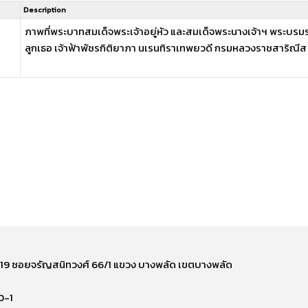
Description
ภาพที่พระบาทสมเด็จพระเจ้าอยู่หัว และสมเด็จพระนางเจ้าฯ พระบรมร
ลูกเธอ เจ้าฟ้าพัชรกิติยาภา นเรนทิราเทพยวดี กรมหลวงราชสาริณีส .
ี่ 219 ซอยจรัญสนิทวงศ์ 66/1 แขวง บางพลัด เขตบางพลัด
0-1