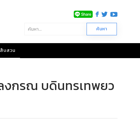
าวสืบสวน
ิราลงกรณ บดินทรเทพยว