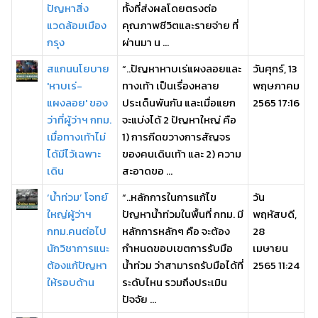
ปัญหาสิ่ง
ทั้งที่ส่งผลโดยตรงต่อ
แวดล้อมเมือง
คุณภาพชีวิตและรายจ่าย ที่
กรุง
ผ่านมา น ...
สแกนนโยบาย
“..ปัญหาหาบเร่แผงลอยและ
วันศุกร์, 13
'หาบเร่-
ทางเท้า เป็นเรื่องหลาย
พฤษภาคม
แผงลอย' ของ
ประเด็นพันกัน และเมื่อแยก
2565 17:16
ว่าที่ผู้ว่าฯ กทม.
จะแบ่งได้ 2 ปัญหาใหญ่ คือ
เมื่อทางเท้าไม่
1) การกีดขวางการสัญจร
ได้มีไว้เฉพาะ
ของคนเดินเท้า และ 2) ความ
เดิน
สะอาดขอ ...
‘น้ำท่วม’ โจทย์
“..หลักการในการแก้ไข
วัน
ใหญ่ผู้ว่าฯ
ปัญหาน้ำท่วมในพื้นที่ กทม. มี
พฤหัสบดี,
กทม.คนต่อไป
หลักการหลักๆ คือ จะต้อง
28
นักวิชาการแนะ
กำหนดขอบเขตการรับมือ
เมษายน
ต้องแก้ปัญหา
น้ำท่วม ว่าสามารถรับมือได้ที่
2565 11:24
ให้รอบด้าน
ระดับไหน รวมถึงประเมิน
ปัจจัย ...