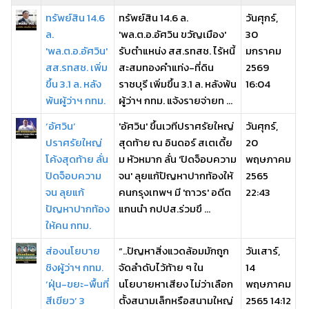
ทรัพย์สิน 14.6
ทรัพย์สิน 14.6 ล.
วันศุกร์,
ล.
'พล.ต.อ.อัศวิน ขวัญเมือง'
30
'พล.ต.อ.อัศวิน'
รับตำแหน่ง สส.รทสช. ไร้หนี้
มกราคม
สส.รทสช. เพิ่ม
สะสมทองคำแท่ง-ที่ดิน
2569
ขึ้น 3.1 ล. หลัง
ราชบุรี เพิ่มขึ้น 3.1 ล. หลังพ้น
16:04
พ้นผู้ว่าฯ กทม.
ผู้ว่าฯ กทม. แจ้งรายจ่ายท ...
‘อัศวิน’
'อัศวิน' ขึ้นเวทีปราศรัยใหญ่
วันศุกร์,
ปราศรัยใหญ่
สุดท้าย ณ อินดอร์ สเตเดี้ย
20
โค้งสุดท้าย ลั่น
ม หัวหมาก ลั่น 'ปิดจ็อบความ
พฤษภาคม
ปิดจ็อบความ
จน' ลุยแก้ปัญหาปากท้องให้
2565
จน ลุยแก้
คนกรุงเทพฯ มี 'ถาวร' อดีต
22:43
ปัญหาปากท้อง
แกนนำ กปปส.ร่วมขึ ...
ให้คน กทม.
ส่องนโยบาย
“..ปัญหาสิ่งแวดล้อมมักถูก
วันเสาร์,
ชิงผู้ว่าฯ กทม.
จัดลำดับไว้ท้าย ๆ ใน
14
‘ฝุ่น-ขยะ-พื้นที่
นโยบายหาเสียง ไม่ว่าเลือก
พฤษภาคม
สีเขียว’ 3
ตั้งสนามเล็กหรือสนามใหญ่
2565 14:12