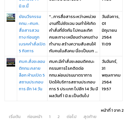
มิ.ย.นี้
ย้อนวีรกรรม
"...การสื่อสารระหว่างหน่วย
วันอังคาร,
กทม.-ศบค.
งานที่ไม่ชัดเจน จนทำให้เกิด
01
สื่อสารสวน
คำสั่งที่ขัดกัน ไปคนละทิศ
มิถุนายน
ทาง ก่อนถูก
คนละทาง เหมือนต่างคนต่าง
2564
เบรคคำสั่งเปิด
ทำงาน สร้างความสับสนให้
11:09
5 กิจการ
กับคนในสังคม นี่จะเป็นบท ...
ศบค.สั่งชะลอม
ศบค.มีคำสั่งชะลอมติคณะ
วันจันทร์,
ติกทม.คลาย
กรรมการโรคติดต่อ
31
ล็อก ห้ามเปิด 5
กทม.ผ่อนปรนมาตราการ
พฤษภาคม
สถานประกอบ
ปิดให้บริการสถานประกอบ
2564
การ อีก 14 วัน
การ 5 ประเภท ไปอีก 14 วัน มี
19:57
ผลวันที่ 1 มิ.ย.เป็นต้นไป
หน้าที่ 1 จาก 2
เริ่มต้น
ก่อนหน้า
1
2
ต่อไป
สุดท้าย