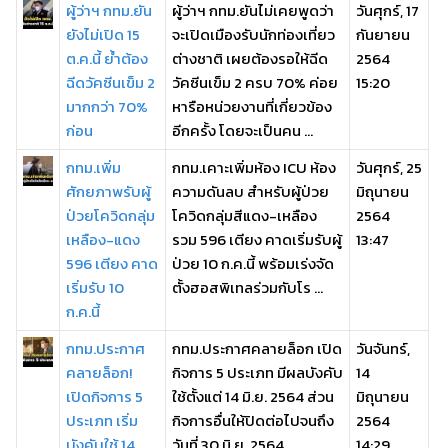
ผู้ว่าฯ กทม.ยัน
ผู้ว่าฯ กทม.ยันไม่เคยพูดว่า
วันศุกร์, 17
ยังไม่เปิด 15
จะเปิดเมืองรับนักท่องเที่ยว
กันยายน
ต.ค.นี้ ย้ำต้อง
ต่างชาติ เผยต้องรอให้ฉีด
2564
ฉีดวัคซีนเข็ม 2
วัคซีนเข็ม 2 ครบ 70% ค่อย
15:20
มากกว่า 70%
หารือหน่วยงานที่เกี่ยวข้อง
ก่อน
อีกครั้ง โดยจะเป็นคน ...
กทม.เพิ่ม
กทม.เคาะเพิ่มห้อง ICU ห้อง
วันศุกร์, 25
ศักยภาพรับผู้
ความดันลบ สำหรับผู้ป่วย
มิถุนายน
ป่วยโควิดกลุ่ม
โควิดกลุ่มสีแดง-เหลือง
2564
เหลือง-แดง
รวม 596 เตียง คาดเริ่มรับผู้
13:47
596 เตียง คาด
ป่วย 10 ก.ค.นี้ พร้อมเร่งจัด
เริ่มรับ 10
ตั้งฮอสพิเทลร่วมกับโร ...
ก.ค.นี้
กทม.ประกาศ
กทม.ประกาศคลายล็อก เปิด
วันจันทร์,
คลายล็อก!
กิจการ 5 ประเภท มีผลบังคับ
14
เปิดกิจการ 5
ใช้ตั้งแต่ 14 มิ.ย. 2564 ส่วน
มิถุนายน
ประเภท เริ่ม
กิจการอื่นให้ปิดต่อไปจนถึง
2564
บังคับใช้ 14
วันที่ 30 มิ.ย. 2564
14:29