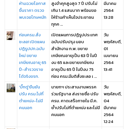
ห้ามฉวยโอกาส
สูงจำคุกสูงสุด 7 ปี ปรับไม่
มีนาคม
ขึ้นราคา ตรวจ
เกิน 1.4 แสนบาท พร้อมขอ
2564
พบเจอโทษหนัก
ให้ร้านค้าเห็นใจประชาชน
13:28
ทุกค ...
ก่อนครม.สั่ง
เปิดแผนการปฏิรูปประเทศ
วัน
ชะลอ! เปิดแผน
ฉบับปรับปรุง มอบ
พฤหัสบดี,
ปฏิรูปปท.ฉบับ
สำนักงาน ก.พ. ขยาย
01
ใหม่ ขยาย
เกษียณอายุเป็น 63 ปี ในปี
เมษายน
เกษียณอายุ 65
งบ 65 และขยายเกษียณ
2564
ปี-สำรวจราย
อายุเป็น 65 ปี ในปีงบ 75
13:41
ได้จริงขรก.
ก่อน ครม.มีมติสั่งชะลอ เ ...
'บิ๊กตู่'ยืนยัน
นายกฯ ประสานงานพรรค
วัน
ปรับ ครม.ไม่กี่
ร่วมรัฐบาล ส่งรายชื่อ ปรับ
พฤหัสบดี,
ตำแหน่ง-ไม่มี
ครม. คาดเสร็จภายใน มี.ค.
04
คนนอก
ย้ำปรับไม่กี่ตำแหน่ง และไม่มี
มีนาคม
คนนอก
2564
12:24