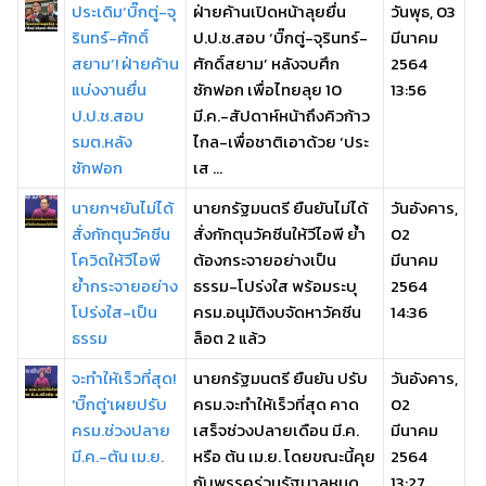
ประเดิม‘บิ๊กตู่-จุ
ฝ่ายค้านเปิดหน้าลุยยื่น
วันพุธ, 03
รินทร์-ศักดิ์
ป.ป.ช.สอบ ‘บิ๊กตู่-จุรินทร์-
มีนาคม
สยาม’! ฝ่ายค้าน
ศักดิ์สยาม’ หลังจบศึก
2564
แบ่งงานยื่น
ซักฟอก เพื่อไทยลุย 10
13:56
ป.ป.ช.สอบ
มี.ค.-สัปดาห์หน้าถึงคิวก้าว
รมต.หลัง
ไกล-เพื่อชาติเอาด้วย ‘ประ
ซักฟอก
เส ...
นายกฯยันไม่ได้
นายกรัฐมนตรี ยืนยันไม่ได้
วันอังคาร,
สั่งกักตุนวัคซีน
สั่งกักตุนวัคซีนให้วีไอพี ย้ำ
02
โควิดให้วีไอพี
ต้องกระจายอย่างเป็น
มีนาคม
ย้ำกระจายอย่าง
ธรรม-โปร่งใส พร้อมระบุ
2564
โปร่งใส-เป็น
ครม.อนุมัติงบจัดหาวัคซีน
14:36
ธรรม
ล็อต 2 แล้ว
จะทำให้เร็วที่สุด!
นายกรัฐมนตรี ยืนยัน ปรับ
วันอังคาร,
'บิ๊กตู่'เผยปรับ
ครม.จะทำให้เร็วที่สุด คาด
02
ครม.ช่วงปลาย
เสร็จช่วงปลายเดือน มี.ค.
มีนาคม
มี.ค.-ต้น เม.ย.
หรือ ต้น เม.ย. โดยขณะนี้คุย
2564
กับพรรคร่วมรัฐบาลหมด
13:27