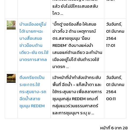
แล้ว ยังไม่มีใครเสนอสลับ
โคว ...
บ้านเมืองอยู่ไม่
‘บิ๊กตู่’ขอร้องสื่อ ให้เสนอ
วันจันทร์,
ได้! นายกฯฉะ
ข่าวทั้ง 2 ด้าน เหตุการณ์
01 มีนาคม
บางสื่อเสนอ
ตร.สลายชุมนุม ‘ม็อบ
2564
ข่าวม็อบด้าน
REDEM’ ติงบางแห่งนำ
17:01
เดียว-ยัน ตร.ใช้
เสนอแค่ด้านเดียว ฉะทำบ้าน
มาตรการสากล
เมืองอยู่ไม่ได้ ยันตำรวจใช้
มาตรก ...
ตึงเครียดเป็น
เจ้าหน้าที่นำกำลังเข้ากระชับ
วันจันทร์,
ระยะ! ตร.ใช้
พื้นที่ ฉีดน้ำ - แก๊สน้ำตา และ
01 มีนาคม
กระสุนยาง-รถ
ใช้กระสุนยาง เพื่อสลายการ
2564
ฉีดน้ำสลาย
ชุมนุมกลุ่ม REDEM ขณะที่
00:11
ชุมนุม REDEM
กลุ่มแนวร่วมธรรมศาสตร์
และการชุมนุมฯ ระบุ ม ...
หน้าที่ 6 จาก 28