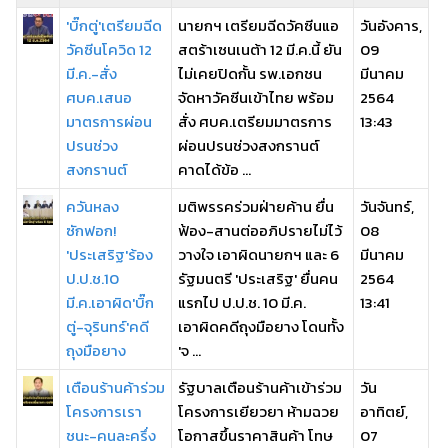
'บิ๊กตู่'เตรียมฉีด
นายกฯ เตรียมฉีดวัคซีนแอ
วันอังคาร,
วัคซีนโควิด 12
สตร้าเซนเนต้า 12 มี.ค.นี้ ยัน
09
มี.ค.-สั่ง
ไม่เคยปิดกั้น รพ.เอกชน
มีนาคม
ศบค.เสนอ
จัดหาวัคซีนเข้าไทย พร้อม
2564
มาตรการผ่อน
สั่ง ศบค.เตรียมมาตรการ
13:43
ปรนช่วง
ผ่อนปรนช่วงสงกรานต์
สงกรานต์
คาดได้ข้อ ...
ควันหลง
มติพรรคร่วมฝ่ายค้าน ยื่น
วันจันทร์,
ซักฟอก!
ฟ้อง-สานต่ออภิปรายไม่ไว้
08
'ประเสริฐ'ร้อง
วางใจ เอาผิดนายกฯ และ 6
มีนาคม
ป.ป.ช.10
รัฐมนตรี 'ประเสริฐ' ยื่นคน
2564
มี.ค.เอาผิด'บิ๊ก
แรกไป ป.ป.ช. 10 มี.ค.
13:41
ตู่-จุรินทร์'คดี
เอาผิดคดีถุงมือยาง โดนทั้ง
ถุงมือยาง
'จ ...
เตือนร้านค้าร่วม
รัฐบาลเตือนร้านค้าเข้าร่วม
วัน
โครงการเรา
โครงการเยียวยา ห้ามฉวย
อาทิตย์,
ชนะ-คนละครึ่ง
โอกาสขึ้นราคาสินค้า โทษ
07