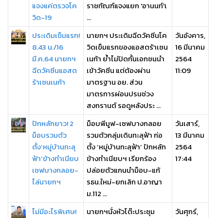
แจงแค่ตรวจโค
ราชทัณฑ์แจงแยก 'อานนท์'เ
วิด-19
...
ประเดิมเข็มแรก!
นายกฯ ประเดิมฉีดวัคซีนโค
วันอังคาร,
8.43 น./16
วิดเข็มแรกของแอสตร้าเซน
16 มีนาคม
มี.ค.64 นายกฯ
เนก้า ย้ำไม่ปิดกั้นเอกชนนำ
2564
ฉีดวัคซีนแอสต
เข้าวัคซีน แต่ต้องผ่าน
11:09
ร้าเซนเนก้า
มาตรฐาน อย. ส่วน
มาตรการผ่อนปรนช่วง
สงกรานต์ รอดูหลังประ ...
ปักหลักยาว! 2
ม็อบพีมูฟ-เซฟบางกลอย
วันเสาร์,
ม็อบรวมตัว
รวมตัวกลุ่มเดินทะลุฟ้า ก่อ
13 มีนาคม
ตั้ง‘หมู่บ้านทะลุ
ตั้ง ‘หมู่บ้านทะลุฟ้า’ ปักหลัก
2564
ฟ้า’ข้างทำเนียบ
ข้างทำเนียบฯ เรียกร้อง
17:44
เซฟบางกลอย-
ปล่อยตัวแกนนำม็อบ-แก้
ไล่นายกฯ
รธน.ใหม่-ยกเลิก ป.อาญา
ม.112 ...
ไม่มีอะไรพิเศษ!
นายกฯนั่งหัวโต๊ะประชุม
วันศุกร์,