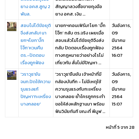
ยาง อคส.สูญ 2
สัญญาลวงซื้อขายถุงมือ
พันล.
ยาง อคส. เงิน ...
สอบไม่ได้ข้อยุติ
นายกฯคอนเฟิร์ม! โยก ‘บิ๊ก
วันอังคาร,
จึงส่งกลับ! นา
โจ๊ก’ กลับ ตร.จริง เผยเมื่อ
09
ยกฯโยก‘บิ๊ก
สอบแล้วไม่ได้ข้อยุติจึงส่ง
มีนาคม
โจ๊ก’หวนคืน
กลับ ปัดตอบเรื่องถูกฟ้อง
2564
ตร.-ปัดตอบ
ทางกฎหมายว่าอย่างไรไม่
16:07
เรื่องถูกฟ้อง
เกี่ยวกัน ลั่นไม่มีปัญหา ...
'วราวุธ'ยัน
'วราวุธ'ยืนยัน เจ้าหน้าที่มี
วันอังคาร,
จนท.ปัดใช้ความ
กล้องบันทึก - ไม่มีเหตุใช้
09
รุนแรงแก้
ความรุนแรงกับกะเหรี่ยง
มีนาคม
ปัญหา'กะเหรี่ยง
บางกลอย ย้ำใครถูกกระทำ
2564
บางกลอย'
ขอให้ส่งหลักฐานมา พร้อม
15:07
ฟันวินัยทันที ขณะที่ พีมูฟ ...
หน้าที่ 5 จาก 28