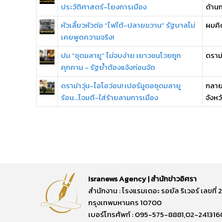
ประวัติศาสตร์-โยงการเมือง
ด้านก
หัวเลี้ยวหัวต่อ “ไฟใต้-ปลายขวาน” รัฐบาลไม่
ผมคิ
เคยพูดความจริง!
ปม “ชุดมลายู” ไม่จบง่าย เยาวชนโวยถูก
ดราม่
คุกคาม - รัฐย้ำต้องแจ้งก่อนจัด
ดราม่าวุ่น-ไอโอว่อน! เปอร์มูดอชุดมลายู
กลาย
ร้อน...โจมตี-ใส่ร้ายลามการเมือง
จังหว
Isranews Agency | สำนักข่าวอิศรา
สำนักงาน : โรงแรมเดอะ รอยัล ริเวอร์ เลขท
กรุงเทพมหานคร 10700
เบอร์โทรศัพท์ : 095-575-8881,02-241316