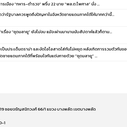
ารเมือง “ทหาร-ตำรวจ” พรึ่บ 22 นาย “พล.ต.ไพศาล” นั่ง ...
ดว่ารัฐบาลควรพูดถึงปัญหาในจังหวัดชายแดนภาคใต้ให้มากกว่านี้...
าเรื่อง “ชุดมลายู” ยังไม่จบ แม้จะผ่านมานานนับสัปดาห์แล้วก็ตาม...
เป็นประเด็นดราม่า และงัดไอโอสาดใส่กันไม่หยุด หลังเกิดการรวมตัวกันข
ัดชายแดนภาคใต้ที่พร้อมใจกันแต่งกายด้วย “ชุดมลายู” ...
ี่ 219 ซอยจรัญสนิทวงศ์ 66/1 แขวง บางพลัด เขตบางพลัด
0-1