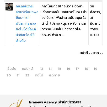
กห.ถอนวาระ
กลาโหมถอย! ถอนวาระจัดหา
วัน
จัดหาเรือยกพล
เรือยกพลขึ้นบกขนาดใหญ่ 1 ลำ
อังคาร,
ขึ้นบก 6.1
วงเงิน 6.1 พันล้าน สนับสนุนเรือ
31
พันล.-ทร.แจง
ดำน้ำ ไม่ระบุเหตุผล หลังกระแส
มีนาคม
ยังไม่ได้ซื้อแค่
วิจารณ์หนักในช่วงวิกฤติโค
2563
หัวข้อเรื่องใช้
วิด-19 ด้าน ท ...
16:09
อ้างถึง
หน้าที่ 22 จาก 22
เริ่มต้น
ก่อนหน้า
13
14
15
16
17
18
19
20
21
22
ต่อไป
สุดท้าย
Isranews Agency | สำนักข่าวอิศรา