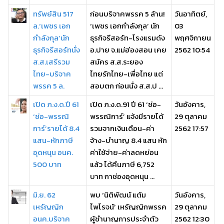
ทรัพย์สิน 517
ก่อนบริจาคพรรค 5 ล้าน!
วันอาทิตย์,
ล.‘เพชร เอก
‘เพชร เอกกำลังกุล’ นัก
03
กำลังกุล’นัก
ธุรกิจรีสอร์ท-โรงแรมดัง
พฤศจิกายน
ธุรกิจรีสอร์ทนั่ง
อ.ปาย จ.แม่ฮ่องสอน เคย
2562 10:54
ส.ส.เสรีรวม
สมัคร ส.ส.ระยอง
ไทย-บริจาค
ไทยรักไทย-เพื่อไทย แต่
พรรค 5 ล.
สอบตก ก่อนนั่ง ส.ส.ป ...
เปิด ภ.ง.ด.ปี 61
เปิด ภ.ง.ด.91 ปี 61 ‘ช่อ-
วันอังคาร,
‘ช่อ-พรรณิ
พรรณิการ์’ แจ้งมีรายได้
29 ตุลาคม
การ์’รายได้ 8.4
รวมจากเงินเดือน-ค่า
2562 17:57
แสน-หักภาษี
จ้าง-บำนาญ 8.4 แสน หัก
อุดหนุน อนค.
ค่าใช้จ่าย-ค่าลดหย่อน
500 บาท
แล้ว ได้คืนภาษี 6,752
บาท กาช่องอุดหนุน ...
มิ.ย. 62
พบ ‘นิติพัฒน์ แต้ม
วันอังคาร,
เหรัญญิก
ไพโรจน์’ เหรัญญิกพรรค
29 ตุลาคม
อนค.บริจาค
ผู้ชำนาญการประจำตัว
2562 12:30