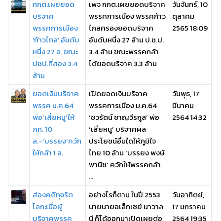
กกต.เผยยอด
เพจ กกต.เผยยอดบริจาค
วันจันทร์, 10
บริจาค
พรรคการเมือง พรรคก้าว
ตุลาคม
พรรคการเมือง
ไกลครองยอดบริจาค
2565 18:09
'ก้าวไกล' อันดับ
อันดับหนึ่ง 27 ล้าน ป.ช.ป.
หนึ่ง 27 ล. ขณะ
3.4 ล้าน ขณะพรรคกล้า
ปชป.ที่สอง 3.4
ได้ยอดบริจาค 3.3 ล้าน
ล้าน
ยอดเงินบริจาค
เปิดยอดเงินบริจาค
วันพุธ, 17
พรรค ม.ค.64
พรรคการเมือง ม.ค.64
มีนาคม
พ่อ‘เสี่ยหนู’ให้
‘ชวรัตน์ ชาญวีรกูล’ พ่อ
2564 14:32
ภท. 10
‘เสี่ยหนู’ บริจาคผล
ล.-‘บรรยง’ควัก
ประโยชน์อื่นใดให้ภูมิใจ
ให้กล้า 1 ล.
ไทย 10 ล้าน ‘บรรยง พงษ์
พานิช’ ควักให้พรรคกล้า
...
ส่องคดีทุจริต
อย่างไรก็ตาม ในปี 2553
วันอาทิตย์,
โลก:เมื่อผู้
นายนายอเล็กเซย์ นาวาล
17 มกราคม
บริจาคพรรค
นี ก็ได้ออกมาเปิดเผยต่อ
2564 19:35