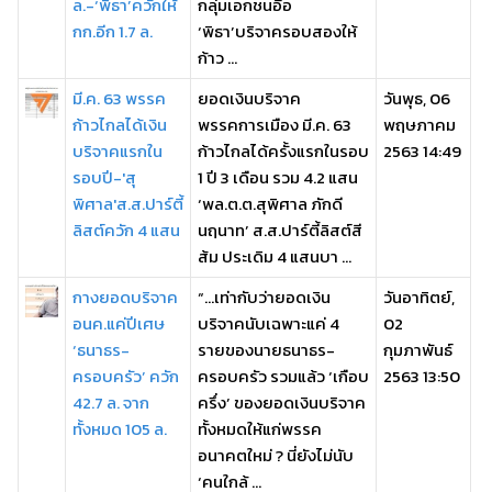
ล.-‘พิธา’ควักให้
กลุ่มเอกชนอื้อ
กก.อีก 1.7 ล.
‘พิธา’บริจาครอบสองให้
ก้าว ...
มี.ค. 63 พรรค
ยอดเงินบริจาค
วันพุธ, 06
ก้าวไกลได้เงิน
พรรคการเมือง มี.ค. 63
พฤษภาคม
บริจาคแรกใน
ก้าวไกลได้ครั้งแรกในรอบ
2563 14:49
รอบปี-'สุ
1 ปี 3 เดือน รวม 4.2 แสน
พิศาล'ส.ส.ปาร์ตี้
‘พล.ต.ต.สุพิศาล ภักดี
ลิสต์ควัก 4 แสน
นฤนาท’ ส.ส.ปาร์ตี้ลิสต์สี
ส้ม ประเดิม 4 แสนบา ...
กางยอดบริจาค
“…เท่ากับว่ายอดเงิน
วันอาทิตย์,
อนค.แค่ปีเศษ
บริจาคนับเฉพาะแค่ 4
02
‘ธนาธร-
รายของนายธนาธร-
กุมภาพันธ์
ครอบครัว’ ควัก
ครอบครัว รวมแล้ว ‘เกือบ
2563 13:50
42.7 ล. จาก
ครึ่ง’ ของยอดเงินบริจาค
ทั้งหมด 105 ล.
ทั้งหมดให้แก่พรรค
อนาคตใหม่ ? นี่ยังไม่นับ
‘คนใกล้ ...