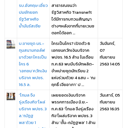
รบ.อังกฤษ เอี่ยว
สาธารณชนว่า
ปมยักยอก
รัฐวิสาหกิจ Transneft
รัฐวิสาหกิจ
ได้มีการทบทวนสัญญา
น้ำมันรัสเซีย
ต่างๆหลังจากที่นายเวนช
ตอกได้ออก ...
บ.ขายชุด นร.-
ใครเป็นใคร? เปิดตัว 6
วันจันทร์,
ทุนสนามกอล์ฟ
เอกชนควักเงินบริจาค
07
มาด้วย! ใครเป็น
พปชร. 16.5 ล้าน ในเดือน
กันยายน
ใคร 6
ก.ค.63 พบมีบริษัทผลิต-
2563 14:05
‘เอกชน’ควักเงิน
จำหน่ายชุดนักเรียน 2
บริจาค พปชร.
แห่งร่วมด้วย 4 แสน – ‘ณ
16.5 ล.
ฤทธิ์ เจียอาภา’ ป ...
‘โกมล จึง
เผยยอดเงินบริจาค
วันเสาร์, 05
รุ่งเรืองกิจ’โผล่
พรรคการเมือง มิ.ย.-
กันยายน
บริจาค พปชร. 3
ก.ค.63 ‘โกมล จึงรุ่งเรือง
2563 16:35
ล.‘ณัฏฐ
กิจ’โผล่บริจาค พปชร. 3
พล’ด้วย 1
ล้าน ‘ตั๊น-ณัฏฐพล’ 1 ล้าน