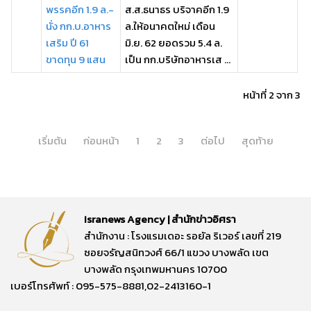
พรรคอีก 1.9 ล.-
ส.ส.ธนาธร บริจาคอีก 1.9
นั่ง กก.บ.อาหาร
ล.ให้อนาคตใหม่ เดือน
เสริม ปี 61
มิ.ย. 62 ยอดรวม 5.4 ล.
ขาดทุน 9 แสน
เป็น กก.บริษัทอาหารเส ...
หน้าที่ 2 จาก 3
เริ่มต้น
ก่อนหน้า
1
2
3
ต่อไป
สุดท้าย
Isranews Agency | สำนักข่าวอิศรา
สำนักงาน : โรงแรมเดอะ รอยัล ริเวอร์ เลขที่ 219
ซอยจรัญสนิทวงศ์ 66/1 แขวง บางพลัด เขต
บางพลัด กรุงเทพมหานคร 10700
เบอร์โทรศัพท์ : 095-575-8881,02-2413160-1