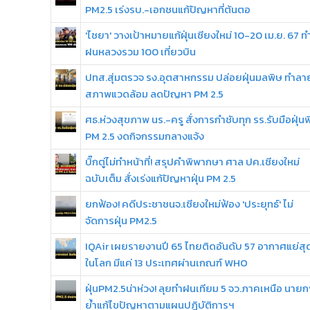
PM2.5 เร่งรบ.-เอกชนแก้ปัญหาที่ต้นตอ
'ไชยา' วางเป้าหมายแก้ฝุ่นเชียงใหม่ 10-20 เม.ย. 67 ท
ฝนหลวงรวม 100 เที่ยวบิน
ปทส.สุ่มตรวจ รง.อุตสาหกรรม ปล่อยฝุ่นมลพิษ ทำลา
สภาพแวดล้อม ลดปัญหา PM 2.5
ศธ.ห่วงสุขภาพ นร.-ครู สั่งการกำชับทุก รร.รับมือฝุ่น
PM 2.5 งดกิจกรรมกลางแจ้ง
บิ๊กตู่ไม่ทำหน้าที่! สรุปคำพิพากษา ศาล ปค.เชียงใหม่
ฉบับเต็ม สั่งเร่งแก้ปัญหาฝุ่น PM 2.5
ยกฟ้อง! คดีประชาชนจ.เชียงใหม่ฟ้อง 'ประยุทธ์' ไม่
จัดการฝุ่น PM2.5
IQAir เผยรายงานปี 65 ไทยติดอันดับ 57 อากาศแย่สุ
ในโลก มีแค่ 13 ประเทศผ่านเกณฑ์ WHO
ฝุ่นPM2.5น่าห่วง! ลุยทำฝนเทียม 5 จว.ภาคเหนือ นาย
ย้ำแก้ไขปัญหาตามแผนปฏิบัติการฯ