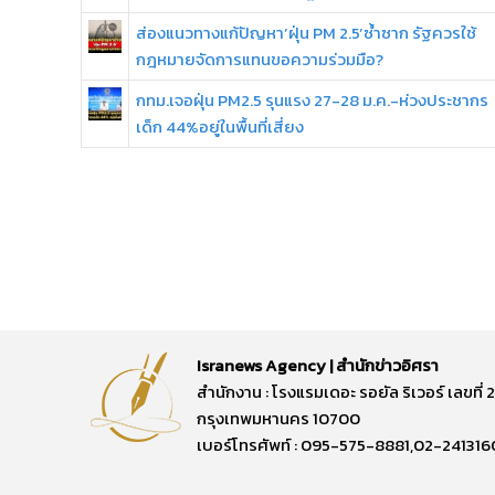
ส่องแนวทางแก้ปัญหา’ฝุ่น PM 2.5’ซ้ำซาก รัฐควรใช้
กฎหมายจัดการแทนขอความร่วมมือ?
กทม.เจอฝุ่น PM2.5 รุนแรง 27-28 ม.ค.-ห่วงประชากร
เด็ก 44%อยู่ในพื้นที่เสี่ยง
Isranews Agency | สำนักข่าวอิศรา
สำนักงาน : โรงแรมเดอะ รอยัล ริเวอร์ เลขท
กรุงเทพมหานคร 10700
เบอร์โทรศัพท์ : 095-575-8881,02-241316