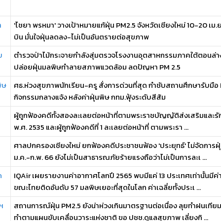
ำ
'ไชยา พรหมา' วางเป้าหมายแก้ฝุ่น PM2.5 จังหวัดเชียงใหม่ 10-20 เม
บิน มั่นใจฝุ่นลดลง-ไม่เป็นอันตรายต่อสุขภาพ
ย
ตำรวจป่าไม้กระจายกำลังสุ่มตรวจโรงงานอุตสาหกรรมภาคใต้ตอนล่าง 
ปล่อยฝุ่นมลพิษทำลายสภาพแวดล้อม ลดปัญหา PM 2.5
พิษ
ศธ.ห่วงสุขภาพนักเรียน-ครู สั่งการด่วนที่สุด กำชับสถานศึกษารับม
กิจกรรมกลางแจ้ง หลังค่าฝุ่นพิษ กทม.ฟุ้งระดับสีส้ม
ผู้ถูกฟ้องคดีทั้งสองละเลยต่อหน้าที่ตามพระราชบัญญัติส่งเสริมและ
พ.ศ. 2535 และผู้ถูกฟ้องคดีที่ 1 ละเลยต่อหน้าที่ ตามพระรา ...
ศาลปกครองเชียงใหม่ ยกฟ้องคดีประชาชนฟ้อง 'ประยุทธ์' ไม่จัดการฝุ
ม.ค.-ก.พ. 66 ยังไม่เป็นสาธารณภัยร้ายแรงถือว่าไม่เป็นการละเ ...
ด
IQAir เผยรายงานค่าอากาศโลกปี 2565 พบมีแค่ 13 ประเทศเท่านั้นม
ขณะไทยติดอันดับ 57 มลพิษเยอะที่สุดในโลก ค่าเฉลี่ยทั้งประเ ...
กฯ
สถานการณ์ฝุ่น PM2.5 ยังน่าห่วงเกินมาตรฐานต่อเนื่อง ลุยทำฝนเทีย
ทำตามแผนขับเคลื่อนวาระแห่งชาติ ขอ ปชช.ดูแลสุขภาพ เลี่ยงกิ ...