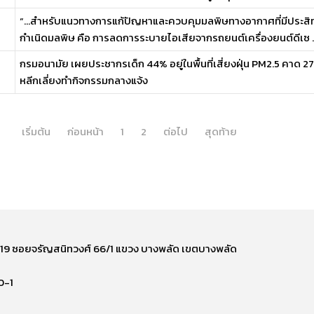
“…สำหรับแนวทางการแก้ปัญหาและควบคุมมลพิษทางอากาศที่มีประสิทธิ
กำเนิดมลพิษ คือ การลดการระบายไอเสียจากรถยนต์เครื่องยนต์ดีเซ ..
กรมอนามัย เผยประชากรเด็ก 44% อยู่ในพื้นที่เสี่ยงฝุ่น PM2.5 คาด 
หลีกเลี่ยงทำกิจกรรมกลางแจ้ง
เริ่มต้น
ก่อนหน้า
1
2
ต่อไป
สุดท้าย
ี่ 219 ซอยจรัญสนิทวงศ์ 66/1 แขวง บางพลัด เขตบางพลัด
0-1