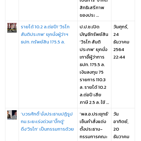
สิทธิเสรีภาพ
ของประ ...
รายได้ 10.2 ล.ต่อปี! ‘วิรไท
ป.ป.ช.เปิด
วันศุกร์,
สันติประภพ’ ยุคนั่งผู้ว่าฯ
บัญชีทรัพย์สิน
24
ธปท. ทรัพย์สิน 175.5 ล.
‘วิรไท สันติ
ธันวาคม
ประภพ’ ยุคนั่ง
2564
เกาอี้ผู้ว่าการ
22:44
ธปท. 175.5 ล.
เงินลงทุน 75
รายการ 110.3
ล. รายได้ 10.2
ล.ต่อปี เสีย
ภาษี 2.5 ล. ใช้ ...
‘บวรศักดิ์’นั่งประธานปฏิรูป
‘พล.อ.ประยุทธ์’
วัน
กม.ระยะเร่งด่วน! 'บิ๊กตู่'
เซ็นคำสั่งแต่ง
อาทิตย์,
ดึง'วิรไท’ เป็นกรรมการด้วย
ตั้งประธาน-
20
กรรมการคณะ
ธันวาคม