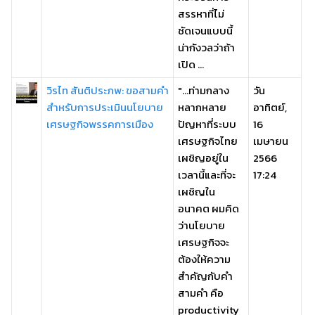
สรรหาที่ไม่
ชัดเจนแบบนี้
น่ากังวลว่าถ้า
เปิด ...
วิรไท สันติประภพ: ขอสามคำ
"...ท่ามกลาง
วัน
สำหรับการประเมินนโยบาย
หลากหลาย
อาทิตย์,
เศรษฐกิจพรรคการเมือง
ปัญหาที่ระบบ
16
เศรษฐกิจไทย
เมษายน
เผชิญอยู่ใน
2566
เวลานี้และที่จะ
17:24
เผชิญใน
อนาคต ผมคิด
ว่านโยบาย
เศรษฐกิจจะ
ต้องให้ความ
สำคัญกับคำ
สามคำ คือ
productivity