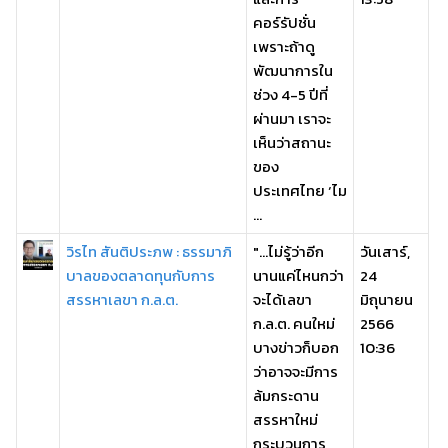
คอร์รัปชั่น
เพราะถ้าดู
พัฒนาการใน
ช่วง 4-5 ปีที่
ผ่านมา เราจะ
เห็นว่าสถานะ
ของ
ประเทศไทย ‘ไม
...
วิรไท สันติประภพ : ธรรมาภิ
"...ไม่รู้ว่าอีก
วันเสาร์,
บาลของตลาดทุนกับการ
นานแค่ไหนกว่า
24
สรรหาเลขา ก.ล.ต.
จะได้เลขา
มิถุนายน
ก.ล.ต.​ คนใหม่
2566
บางข่าวก็บอก
10:36
ว่าอาจจะมีการ
ล้มกระดาน
สรรหาใหม่
กระบวนการ