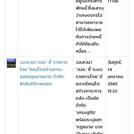
อยู่ในโครงการ
17:08
พักหนี้ ซึ่งแสดง
ว่าเกษตรกรไม่
สามารถหาราย
ได้ได้เพียงพอ
กับการจ่ายหนี้
ทำให้ต้องยืด
หนี้ออ ...
วงเสวนา‘วปอ.’ ชี้ ‘ราชการ
วงเสวนา
วันศุกร์,
ไทย’ ใหญ่โตสร้างภาระ-
‘วปอ.’ ชี้ ‘ระบบ
14
ออกกฎหมายมาก 'จำกัด'
ราชการไทย’ มี
มกราคม
สิทธิเสรีภาพปชช.
ขนาดใหญ่โต
2565
สร้างภาระการ
15:22
คลัง-เป็นข้อ
จำกัด
‘เศรษฐกิจ’
พร้อมระบุออก
‘กฎหมาย’ มาก
เป็นการ ‘จำกัด’