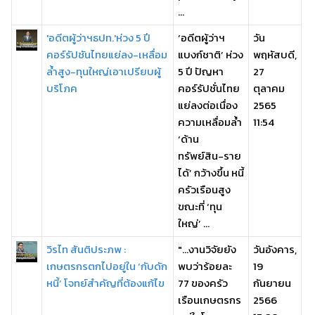
...
'อดีตผู้ว่าฯธปท.'ห่วง 5 ปี
‘อดีตผู้ว่าฯ
วัน
คอร์รัปชันไทยแย่ลง-เหลื่อม
แบงก์ชาติ’ ห่วง
พฤหัสบดี,
ล้ำสูง-ทุนใหญ่เอาเปรียบผู้
5 ปี ปัญหา
27
บริโภค
คอร์รัปชั่นไทย
ตุลาคม
แย่ลงต่อเนื่อง
2565
ความเหลื่อมล้ำ
11:54
‘ด้าน
ทรัพย์สิน-ราย
ได้’ กว้างขึ้น หนี้
ครัวเรือนสูง
ขณะที่ ‘ทุน
ใหญ่’ ...
วิรไท สันติประภพ :
"...งานวิจัยยัง
วันอังคาร,
เกษตรกรตกไปอยู่ใน ‘กับดัก
พบว่าร้อยละ
19
หนี้’ โจทย์สำคัญที่ต้องแก้ไข
77 ของครัว
กันยายน
เรือนเกษตรกร
2566