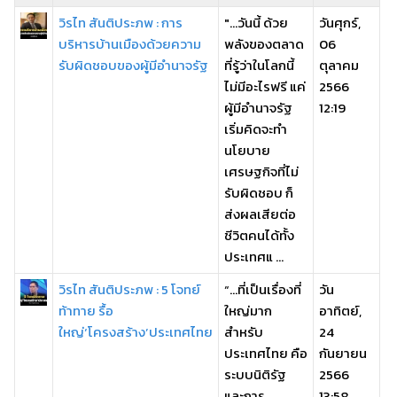
วิรไท สันติประภพ : การ
"...วันนี้ ด้วย
วันศุกร์,
บริหารบ้านเมืองด้วยความ
พลังของตลาด
06
รับผิดชอบของผู้มีอำนาจรัฐ
ที่รู้ว่าในโลกนี้
ตุลาคม
ไม่มีอะไรฟรี แค่
2566
ผู้มีอำนาจรัฐ
12:19
เริ่มคิดจะทำ
นโยบาย
เศรษฐกิจที่ไม่
รับผิดชอบ ก็
ส่งผลเสียต่อ
ชีวิตคนได้ทั้ง
ประเทศแ ...
วิรไท สันติประภพ : 5 โจทย์
“…ที่เป็นเรื่องที่
วัน
ท้าทาย รื้อ
ใหญ่มาก
อาทิตย์,
ใหญ่‘โครงสร้าง’ประเทศไทย
สำหรับ
24
ประเทศไทย คือ
กันยายน
ระบบนิติรัฐ
2566
และการ
13:58