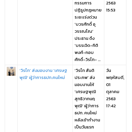
กรรมการ
2563
ปฏิรูปกฎหมาย
15:53
ระยะเร่งด่วน
‘บวรศักดิ์ อุ
วรรณโณ’
ประธาน ดึง
‘บรรเจิด-กิติ
พงศ์-กอบ
ศักดิ์-วิรไท- ...
‘วิรไท’ ส่งมอบงาน ‘เศรษฐ
‘วิรไท สันติ
วัน
พุฒิ’ ผู้ว่าการธปท.คนใหม่
ประภพ’ ส่ง
พฤหัสบดี,
มอบงานให้
01
‘เศรษฐพุฒิ
ตุลาคม
สุทธิวาทนฤ
2563
พุฒิ’ ผู้ว่าการ
17:42
ธปท. คนใหม่
หลังเข้าทำงาน
เป็นวันแรก