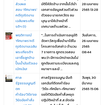
ล้วงผล
มัติให้จัดจ้าง จากนั้นได้นำ
28 เมษายน
สอบ 'ทัศนาพร'
เอกสารข้อมูลส่วนตัวส่วน
2565 13:28
คดีทุจริตงาน
ตัวของ นายภควัตร ชม
เฉลิมพระเกีย
บุญ มาให้เจ้าหน้าที่
รติฯ (1)
เทศบาลตำบลห้วย ...
พฤติการณ์
"...ในการดำเนินการอนุมัติ
วันอังคาร,
'ทัศนาพร'คดี
จัดหาวัสดุเพื่อนำมาใช้ใน
26 เมษายน
ทุจริตงานเฉลิม
โครงการดังกล่าว จำนวน
2565
พระเกียรติฯ
7 รายการ ถูกตรวจสอบ
08:44
เอาชื่อลูกจ้าง
พบว่า มีการเบิกจ่ายเงินไม่
ปั๊มน้ำมันตัวเอง
ถูกต้องตามระเบียบและกฎ
เบิกเงิน!
หมายฯ และมี ...
ศาล
ศาลรัฐธรรมนูญ มีมติ
วันพุธ, 30
รัฐธรรมนูญตี
เอกฉันท์ตีตกคำร้อง
มีนาคม
ตก
‘วิรัช-ทัศนียา-ทัศนาพร’
2565 15:06
คำร้อง'วิรัช'ขอ
ขอให้วินิจฉัยคำสั่งหยุด
วินิจฉัยคำสั่ง
ปฏิบัติหน้าที่ ส.ส.ขัดต่อ