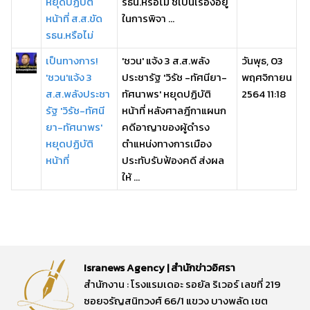
หยุดปฏิบัติ
รธน.หรือไม่ ชี้เป็นเรื่องอยู่
หน้าที่ ส.ส.ขัด
ในการพิจา ...
รธน.หรือไม่
เป็นทางการ!
'ชวน' แจ้ง 3 ส.ส.พลัง
วันพุธ, 03
'ชวน'แจ้ง 3
ประชารัฐ 'วิรัช -ทัศนียา-
พฤศจิกายน
ส.ส.พลังประชา
ทัศนาพร' หยุดปฏิบัติ
2564 11:18
รัฐ 'วิรัช-ทัศนี
หน้าที่ หลังศาลฎีกาแผนก
ยา-ทัศนาพร'
คดีอาญาของผู้ดำรง
หยุดปฏิบัติ
ตำแหน่งทางการเมือง
หน้าที่
ประทับรับฟ้องคดี ส่งผล
ให้ ...
Isranews Agency | สำนักข่าวอิศรา
สำนักงาน : โรงแรมเดอะ รอยัล ริเวอร์ เลขที่ 219
ซอยจรัญสนิทวงศ์ 66/1 แขวง บางพลัด เขต