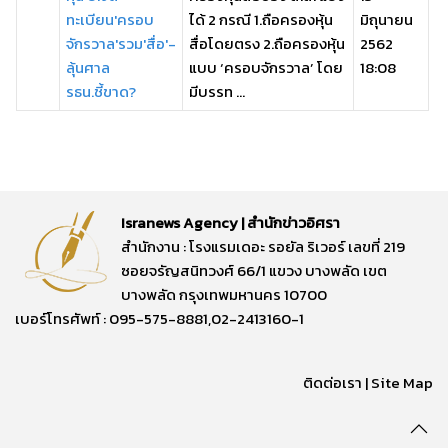
ทะเบียน'ครอบ
ได้ 2 กรณี 1.ถือครองหุ้น
มิถุนายน
จักรวาล'รวม'สื่อ'-
สื่อโดยตรง 2.ถือครองหุ้น
2562
ลุ้นศาล
แบบ ‘ครอบจักรวาล’ โดย
18:08
รธน.ชี้ขาด?
มีบรรท ...
Isranews Agency | สำนักข่าวอิศรา
สำนักงาน : โรงแรมเดอะ รอยัล ริเวอร์ เลขที่ 219
ซอยจรัญสนิทวงศ์ 66/1 แขวง บางพลัด เขต
บางพลัด กรุงเทพมหานคร 10700
เบอร์โทรศัพท์ : 095-575-8881,02-2413160-1
ติดต่อเรา
|
Site Map