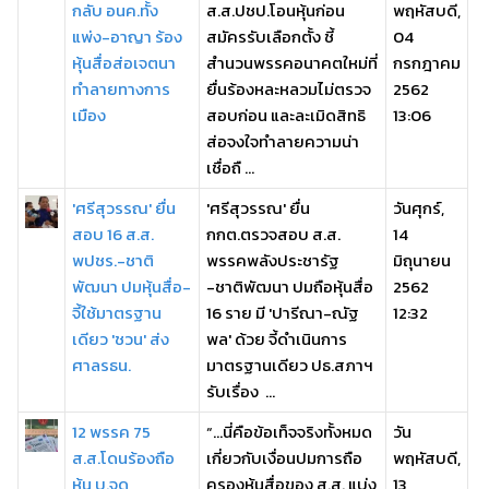
กลับ อนค.ทั้ง
ส.ส.ปชป.โอนหุ้นก่อน
พฤหัสบดี,
แพ่ง-อาญา ร้อง
สมัครรับเลือกตั้ง ชี้
04
หุ้นสื่อส่อเจตนา
สำนวนพรรคอนาคตใหม่ที่
กรกฎาคม
ทำลายทางการ
ยื่นร้องหละหลวมไม่ตรวจ
2562
เมือง
สอบก่อน และละเมิดสิทธิ
13:06
ส่อจงใจทำลายความน่า
เชื่อถื ...
'ศรีสุวรรณ' ยื่น
'ศรีสุวรรณ' ยื่น
วันศุกร์,
สอบ 16 ส.ส.
กกต.ตรวจสอบ ส.ส.
14
พปชร.-ชาติ
พรรคพลังประชารัฐ
มิถุนายน
พัฒนา ปมหุ้นสื่อ-
-ชาติพัฒนา ปมถือหุ้นสื่อ
2562
จี้ใช้มาตรฐาน
16 ราย มี 'ปารีณา-ณัฐ
12:32
เดียว 'ชวน' ส่ง
พล' ด้วย จี้ดำเนินการ
ศาลรธน.
มาตรฐานเดียว ปธ.สภาฯ
รับเรื่อง ...
12 พรรค 75
“…นี่คือข้อเท็จจริงทั้งหมด
วัน
ส.ส.โดนร้องถือ
เกี่ยวกับเงื่อนปมการถือ
พฤหัสบดี,
หุ้น บ.จด
ครองหุ้นสื่อของ ส.ส. แบ่ง
13