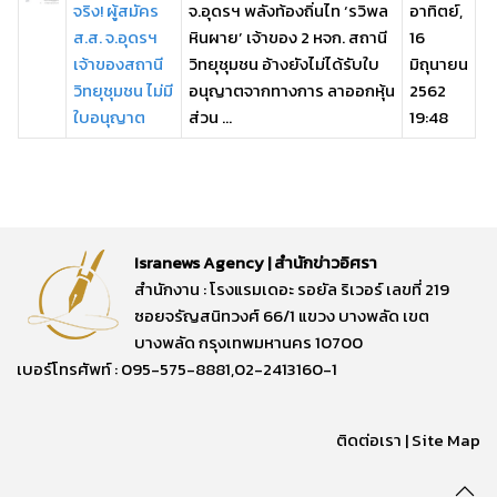
จริง! ผู้สมัคร
จ.อุดรฯ พลังท้องถิ่นไท ‘รวิพล
อาทิตย์,
ส.ส. จ.อุดรฯ
หินผาย’ เจ้าของ 2 หจก. สถานี
16
เจ้าของสถานี
วิทยุชุมชน อ้างยังไม่ได้รับใบ
มิถุนายน
วิทยุชุมชน ไม่มี
อนุญาตจากทางการ ลาออกหุ้น
2562
ใบอนุญาต
ส่วน ...
19:48
Isranews Agency | สำนักข่าวอิศรา
สำนักงาน : โรงแรมเดอะ รอยัล ริเวอร์ เลขที่ 219
ซอยจรัญสนิทวงศ์ 66/1 แขวง บางพลัด เขต
บางพลัด กรุงเทพมหานคร 10700
เบอร์โทรศัพท์ : 095-575-8881,02-2413160-1
ติดต่อเรา
|
Site Map