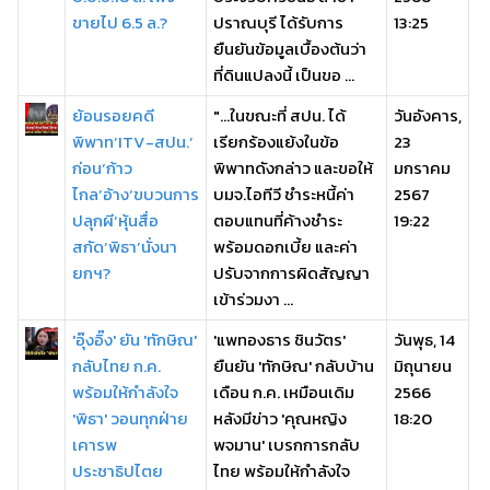
ขายไป 6.5 ล.?
ปราณบุรี ได้รับการ
13:25
ยืนยันข้อมูลเบื้องต้นว่า
ที่ดินแปลงนี้ เป็นขอ ...
ย้อนรอยคดี
"...ในขณะที่ สปน. ได้
วันอังคาร,
พิพาท‘ITV-สปน.’
เรียกร้องแย้งในข้อ
23
ก่อน‘ก้าว
พิพาทดังกล่าว และขอให้
มกราคม
ไกล’อ้าง‘ขบวนการ
บมจ.ไอทีวี ชำระหนี้ค่า
2567
ปลุกผี’หุ้นสื่อ
ตอบแทนที่ค้างชำระ
19:22
สกัด‘พิธา’นั่งนา
พร้อมดอกเบี้ย และค่า
ยกฯ?
ปรับจากการผิดสัญญา
เข้าร่วมงา ...
'อุ๊งอิ๊ง' ยัน 'ทักษิณ'
'แพทองธาร ชินวัตร'
วันพุธ, 14
กลับไทย ก.ค.
ยืนยัน 'ทักษิณ' กลับบ้าน
มิถุนายน
พร้อมให้กำลังใจ
เดือน ก.ค. เหมือนเดิม
2566
'พิธา' วอนทุกฝ่าย
หลังมีข่าว 'คุณหญิง
18:20
เคารพ
พจมาน' เบรกการกลับ
ประชาธิปไตย
ไทย พร้อมให้กำลังใจ