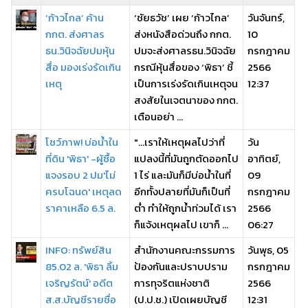
‘ก้าวไกล’ ค้าน
‘ชัยธวัช’ เผย ‘ก้าวไกล’
วันจันทร์,
กกต. ส่งศาลร
ส่งหนังสือด่วนถึง กกต.
10
ธน.วินิจฉัยปมหุ้น
ปมจะส่งศาลรธน.วินิจฉัย
กรกฎาคม
สื่อ มองเร่งรัดเกิน
กรณีหุ้นสื่อของ ‘พิธา’ ชี้
2566
เหตุ
เป็นการเร่งรัดเกินเหตุจน
12:37
สงสัยในเจตนาของ กกต.
เตือนอย่า ...
โชว์ภาพ! บ่อน้ำใน
"...เราให้เหตุผลไปว่าที่
วัน
ที่ดิน 'พิธา' -ผู้ซื้อ
แปลงนี้ที่มันถูกตัดออกไป
อาทิตย์,
แจงรอบ 2 ปม'ไม่
1 ไร่ และมันก็มีบ่อน้ำในที่
09
ครบโฉนด' เหตุลด
อีกทั้งปลายที่มันก็เป็นที่
กรกฎาคม
ราคาเหลือ 6.5 ล.
ต่ำ ทำให้ถูกน้ำท่วมได้ เรา
2566
ก็แจ้งเหตุผลไป เขาก็ ...
06:27
INFO: ทรัพย์สิน
สำนักงานคณะกรรมการ
วันพุธ, 05
85.02 ล. 'พิธา ลิ้ม
ป้องกันและปราบปราม
กรกฎาคม
เจริญรัตน์' อดีต
การทุจริตแห่งชาติ
2566
ส.ส.บัญชีรายชื่อ
(ป.ป.ช.) เปิดเผยบัญชี
12:31