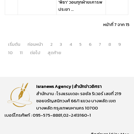
'พิธา' วอนทุกฝ่ายเคารพ
ประชา ...
หน้าที่ 7 จาก 15
เริ่มต้น
ก่อนหน้า
2
3
4
5
6
7
8
9
10
11
ต่อไป
สุดท้าย
Isranews Agency | สำนักข่าวอิศรา
สำนักงาน : โรงแรมเดอะ รอยัล ริเวอร์ เลขที่ 219
ซอยจรัญสนิทวงศ์ 66/1 แขวง บางพลัด เขต
บางพลัด กรุงเทพมหานคร 10700
เบอร์โทรศัพท์ : 095-575-8881,02-2413160-1