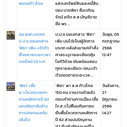
พรรคก้าวไกล
แสดงทรัพย์สินและหนี้สิน
ของ นายพิธา ลิ้มเจริญ
รัตน์ อดีต ส.ส.บัญชีราย
ชื่อ พร ...
ปม ผจก.มรดก!
ป.ป.ช.ขอเอกสาร 'พิธา'
วันพุธ, 05
ป.ป.ช.ขอเอกสาร
เพิ่ม ปมได้เป็นผู้จัดการ
กรกฎาคม
'พิธา' เพิ่ม-เจ้าตัว
มรดก หลังส่งมาแค่คำสั่ง
2566
ยื่นขยายระยะเวลา
ศาลระบุรายละเอียดหุ้น
12:47
เดดไลน์ 23 ก.ค.
ไอทีวีด้วย ยันพร้อมสอบ
ทุกรายละเอียด-ขณะเจ้า
ตัวขอขยายระยะเวล ...
‘พิธา’ เชื่อ
‘พิธา’ พา ส.ส.ก้าวไกล
วันอังคาร,
ส.ว.โหวตนายกฯ
150 คน รายงานตัวแล้ว
27
ตามหลักการปี 62
ตอบคำถามการเมือง เชื่อ
มิถุนายน
มองข้อหาล้มล้าง
ใจ ส.ว.ไม่ฝืนมติมหาชน
2566
การปกครองเกิน
ยืนพื้นโหวตตามหลักการ
14:27
จริงไป
ปี 62 ส่วนปมปัญหาม.
112 ยืนยันอีกรอบแก้ไข ...