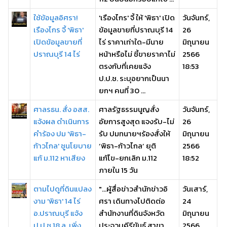
ใช้ข้อมูลอิศรา!
'เรืองไกร' จี้ ให้ 'พิธา' เปิด
วันจันทร์,
เรืองไกร จี้ 'พิธา'
ข้อมูลขายที่ปราณบุรี 14
26
เปิดข้อมูลขายที่
ไร่ ราคาเท่าใด-มีนาย
มิถุนายน
ปราณบุรี 14 ไร่
หน้าหรือไม่ ชี้ขายราคาไม่
2566
ตรงกับที่เคยแจ้ง
18:53
ป.ป.ช. ระบุอยากเป็นนา
ยกฯ คนที่ 30 ...
ศาลรธน. สั่ง อสส.
ศาลรัฐธรรมนูญสั่ง
วันจันทร์,
แจ้งผล ดำเนินการ
อัยการสูงสุด แจงรับ-ไม่
26
คำร้อง ปม 'พิธา-
รับ ปมทนายฯร้องสั่งให้
มิถุนายน
ก้าวไกล' ชูนโยบาย
‘พิธา-ก้าวไกล’ ยุติ
2566
แก้ ม.112 หาเสียง
แก้ไข-ยกเลิก ม.112
18:52
ภายใน 15 วัน
ตามไปดูที่ดินแปลง
"...ผู้สื่อข่าวสำนักข่าวอิ
วันเสาร์,
งาม 'พิธา' 14 ไร่
ศรา เดินทางไปติดต่อ
24
อ.ปราณบุรี แจ้ง
สำนักงานที่ดินจังหวัด
มิถุนายน
ป.ป.ช.18 ล. เพิ่ง
ประจวบคีรีขันธ์ สาขา
2566