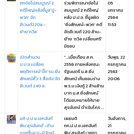
ถกข้อไม่สมบูรณ์ 2
ร่วมพิจารณาข้อไม่
05
คดีใหญ่หลังชี้มูล‘ปู-
สมบูรณ์ 2 คดีใหญ่
มกราคม
พวก’ จัด
หลัง ป.ป.ช. ชี้มูลผิด
2564
อีเวนต์220ล.-
‘ยิ่งลักษณ์-พวก’ คดี
11:53
ย้าย‘ถวิล’
จัดอีเวนต์ 220 ล้าน-
ย้าย ‘ถวิล เปลี่ยนศรี’
มิชอบ
เปิดสำนวน
“...เมื่อเดือน ส.ค.
วันพุธ, 22
ป.ป.ช.เปลือย
2556 ภายหลังคณะ
กรกฎาคม
พฤติการณ์‘บิ๊ก’รบ.ยิ่ง
รัฐมนตรี น.ส.ยิ่ง
2563
ลักษณ์ฮั้ว‘2 สื่อดัง’จัด
ลักษณ์ เห็นชอบร่าง
20:06
อีเวนต์ 240 ล.
พ.ร.บ.เงินกู้ 2 ล้านล้าน
บาท น.ส.ยิ่งลักษณ์
ได้มอบหมายให้นาย
สุรนันทน์ ดำเนินโคร ...
มติ ป.ป.ช.เอกฉันท์
เผยมติ
วันอังคาร,
ฟัน‘สุรนันทน์’-ข้าง
กก.ป.ป.ช.เอกฉันท์
21
มากชี้มูล‘ปู-นิวัฒน์
ฟัน‘สุรนันท์ เวชชา
กรกฎาคม