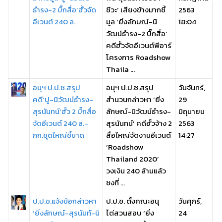
ธำรง-2 บิ๊กสื่อ’ฮั้วจัด
ชีวะ’ เสียงข้างมากชี้
2563
อีเวนต์ 240 ล.
มูล ‘ยิ่งลักษณ์-นิ
18:04
วัฒน์ธำรง-2 บิ๊กสื่อ’
คดีฮั้วจัดอีเวนต์พีอาร์
โครงการ Roadshow
Thaila ...
อนุฯ ป.ป.ช.สรุป
อนุฯ ป.ป.ช.สรุป
วันจันทร์,
คดี‘ปู-นิวัฒน์ธำรง-
สำนวนกล่าวหา ‘ยิ่ง
29
สุรนันทน์’ฮั้ว 2 บิ๊กสื่อ
ลักษณ์-นิวัฒน์ธำรง-
มิถุนายน
จัดอีเวนต์ 240 ล.-
สุรนันทน์’ คดีฮั้วจ้าง 2
2563
กก.ชุดใหญ่ชี้ขาด
สื่อใหญ่จัดงานอีเวนต์
14:27
‘Roadshow
Thailand 2020’
วงเงิน 240 ล้านแล้ว
ชงที่ ...
ป.ป.ช.แจ้งข้อกล่าวหา
ป.ป.ช. ตั้งคณะอนุ
วันศุกร์,
‘ยิ่งลักษณ์-สุรนันท์-นิ
ไต่สวนสอบ ‘ยิ่ง
24