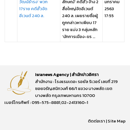
วัฒน์ธำรง’ พวก
ลักษณ์’ คดีฮั้ว จ้าง 2
มกราคม
17ราย คดีฮั้วจัด
สื่อใหญ่จัดอีเวนต์
2563
อีเวนต์ 240 ล.
240 ล. เผยรายชื่อผู้
17:55
ถูกกล่าวหาเพียบ 17
ราย แบ่ง 3 กลุ่มหลัก
‘นักการเมือง-ขร ...
Isranews Agency | สำนักข่าวอิศรา
สำนักงาน : โรงแรมเดอะ รอยัล ริเวอร์ เลขที่ 219
ซอยจรัญสนิทวงศ์ 66/1 แขวง บางพลัด เขต
บางพลัด กรุงเทพมหานคร 10700
เบอร์โทรศัพท์ : 095-575-8881,02-2413160-1
ติดต่อเรา
|
Site Map