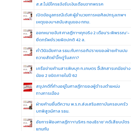
ส.ส.ไม่มีใครแจ้งรับเงินเดือนจากพรรค
เปิดข้อมูลกรณีเด้ง!! ผู้อำนวยการหอศิลปกรุงเทพฯ
เหตุของบฯสนับสนุนของ กทม.
ออกหมายจับ!! ศาลฏีกาฯคุกจริง 2 เดือน'ระพิพรรณ'-
ยึดทรัพย์รวยผิดปกติ 42 ล.
คำวินิจฉัยศาล รธน.กับการอภิปรายของฝ่ายค้านปม
ถวายสัตย์'บิ๊กตู่'ในสภา?
เครือข่ายค้านสารพิษบุก ก.เกษตร จี้เลิกสารเคมีอย่าง
น้อย 2 ชนิดภายในปี 62
สรุปคดีที่ค้างอยู่ในศาลฏีกาของผู้ดำรงตำแหน่ง
ทางการเมือง
ฝ่ายค้านยื่นตีความ พ.ร.ก.ส่งเสริมสถาบันครอบครัว
บทพิสูจน์ศาล รธน.
อัยการฟ้องศาลฏีกาฯ'นริศร ทองธิราช' คดีเสียบบัตร
แทนกัน