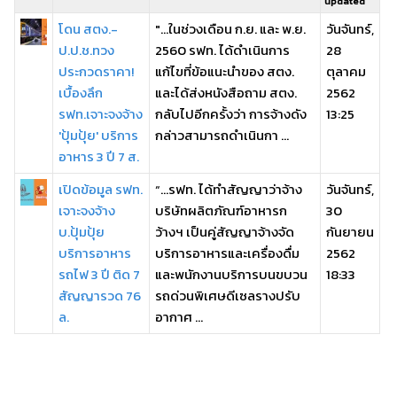
updated
โดน สตง.-
"...ในช่วงเดือน ก.ย. และ พ.ย.
วันจันทร์,
ป.ป.ช.ทวง
2560 รฟท. ได้ดำเนินการ
28
ประกวดราคา!
แก้ไขที่ข้อแนะนำของ สตง.
ตุลาคม
เบื้องลึก
และได้ส่งหนังสือถาม สตง.
2562
รฟท.เจาะจงจ้าง
กลับไปอีกครั้งว่า การจ้างดัง
13:25
'ปุ้มปุ้ย' บริการ
กล่าวสามารถดำเนินกา ...
อาหาร 3 ปี 7 ส.
เปิดข้อมูล รฟท.
“...รฟท. ได้ทำสัญญาว่าจ้าง
วันจันทร์,
เจาะจงจ้าง
บริษัทผลิตภัณฑ์อาหารก
30
บ.ปุ้มปุ้ย
ว้างฯ เป็นคู่สัญญาจ้างจัด
กันยายน
บริการอาหาร
บริการอาหารและเครื่องดื่ม
2562
รถไฟ 3 ปี ติด 7
และพนักงานบริการบนขบวน
18:33
สัญญารวด 76
รถด่วนพิเศษดีเซลรางปรับ
ล.
อากาศ ...