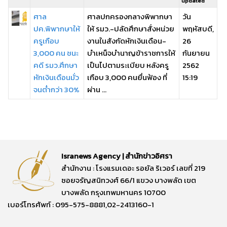
updated
ศาล
ศาลปกครองกลางพิพากษา
วัน
ปค.พิพากษาให้
ให้ รมว.-ปลัดศึกษาสั่งหน่วย
พฤหัสบดี,
ครูเกือบ
งานในสังกัดหักเงินเดือน-
26
3,000 คน ชนะ
บำเหน็จบำนาญข้าราชการให้
กันยายน
คดี รมว.ศึกษา
เป็นไปตามระเบียบ หลังครู
2562
หักเงินเดือนมั่ว
เกือบ 3,000 คนยื่นฟ้อง ที่
15:19
จนต่ำกว่า 30%
ผ่าน ...
Isranews Agency | สำนักข่าวอิศรา
สำนักงาน : โรงแรมเดอะ รอยัล ริเวอร์ เลขที่ 219
ซอยจรัญสนิทวงศ์ 66/1 แขวง บางพลัด เขต
บางพลัด กรุงเทพมหานคร 10700
เบอร์โทรศัพท์ : 095-575-8881,02-2413160-1