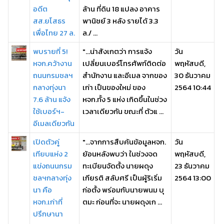
อดีต
ล้าน ที่ดิน 18 แปลง อาคาร
สส.ยโสธร
พานิชย์ 3 หลัง รายได้ 3.3
เพื่อไทย 27 ล.
ล./ ...
พบรายที่ 5!
"...น่าสังเกตว่า การแจ้ง
วัน
หจก.คว้างาน
เปลี่ยนเบอร์โทรศัพท์ติดต่อ
พฤหัสบดี,
ถนนกรมชลฯ
สำนักงาน และอีเมล จากของ
30 ธันวาคม
กลางทุ่งนา
เก่า เป็นของใหม่ ของ
2564 10:44
7.6 ล้าน แจ้ง
หจก.ทั้ง 5 แห่ง เกิดขึ้นในช่วง
ใช้เบอร์ฯ-
เวลาเดียวกัน ขณะที่ ตัวแ ...
อีเมลเดียวกัน
เปิดตัวคู่
"...จากการสืบค้นข้อมูลหจก.
วัน
เทียบแห่ง 2
ย้อนหลังพบว่า ในช่วงจด
พฤหัสบดี,
แข่งถนนกรม
ทะเบียนจัดตั้ง นายผดุง
23 ธันวาคม
ชลฯกลางทุ่ง
เกียรติ สลับศรี เป็นผู้ริเริ่ม
2564 13:00
นา คือ
ก่อตั้ง พร่อมกับนายพนม บุ
หจก.เก่าที่
ตมะ ก่อนที่จะ นายผดุงเก ...
ปรึกษานา