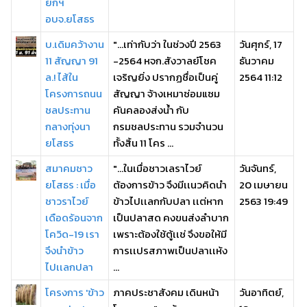
ยกฯ
อบจ.ยโสธร
บ.เดิมคว้างาน
"...เท่ากับว่า ในช่วงปี 2563
วันศุกร์, 17
11 สัญญา 91
-2564 หจก.สังวาลย์โชค
ธันวาคม
ล.! ไส้ใน
เจริญยิ่ง ปรากฏชื่อเป็นคู่
2564 11:12
โครงการถนน
สัญญา จ้างเหมาซ่อมแซม
ชลประทาน
คันคลองส่งน้ำ กับ
กลางทุ่งนา
กรมชลประทาน รวมจำนวน
ยโสธร
ทั้งสิ้น 11 โคร ...
สมาคมชาว
"...ในเมื่อชาวเลราไวย์
วันจันทร์,
ยโสธร : เมื่อ
ต้องการข้าว จึงมีเเนวคิดนำ
20 เมษายน
ชาวราไวย์
ข้าวไปเเลกกับปลา เเต่หาก
2563 19:49
เดือดร้อนจาก
เป็นปลาสด คงขนส่งลำบาก
โควิด-19 เรา
เพราะต้องใช้ตู้เเช่ จึงขอให้มี
จึงนำข้าว
การเเปรสภาพเป็นปลาเเห้ง
ไปเเลกปลา
...
โครงการ 'ข้าว
ภาคประชาสังคม เดินหน้า
วันอาทิตย์,