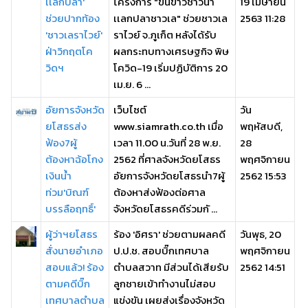
เเลกปลา'
โครงการ "ขนข้าวชาวนา
19 เมษายน
ช่วยปากท้อง
เเลกปลาชาวเล" ช่วยชาวเล
2563 11:28
'ชาวเลราไวย์'
ราไวย์ จ.ภูเก็ต หลังได้รับ
ฝ่าวิกฤตโค
ผลกระทบทางเศรษฐกิจ พิษ
วิดฯ
โควิด-19 เริ่มปฏิบัติการ 20
เม.ย. 6 ...
อัยการจังหวัด
เว็บไซต์
วัน
ยโสธรส่ง
www.siamrath.co.th เมื่อ
พฤหัสบดี,
ฟ้อง7ผู้
เวลา 11.00 น.วันที่ 28 พ.ย.
28
ต้องหาฉ้อโกง
2562 ที่ศาลจังหวัดยโสธร
พฤศจิกายน
เงินน้ำ
อัยการจังหวัดยโสธรนำ7ผู้
2562 15:53
ท่วม'บิณฑ์
ต้องหาส่งฟ้องต่อศาล
บรรลือฤทธิ์'
จังหวัดยโสธรคดีร่วมกั ...
ผู้ว่าฯยโสธร
ร้อง 'อิศรา' ช่วยตามผลคดี
วันพุธ, 20
สั่งนายอำเภอ
ป.ป.ช. สอบบิ๊กเทศบาล
พฤศจิกายน
สอบแล้ว! ร้อง
ตำบลสวาท มีส่วนได้เสียรับ
2562 14:51
ตามคดีบิ๊ก
ลูกชายเข้าทำงานไม่สอบ
เทศบาลตำบล
แข่งขัน เผยส่งเรื่องจังหวัด