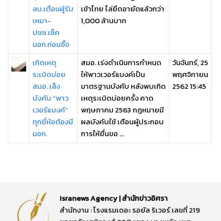
ลบ.เตือนผู้รับ
เข้าไทย ไล่ยึดอายัดแล้วกว่า
เหมา-
1,000 ล้านบาท
ปชช.เช็ค
มอก.ก่อนชื้อ
เกิดเหตุ
สมอ. เร่งดำเนินการกำหนด
วันจันทร์, 25
ระเบิดบ่อย
ให้พาวเวอร์แบงค์เป็น
พฤศจิกายน
สมอ. เล็ง
มาตรฐานบังคับ หลังพบเกิด
2562 15:45
บังคับ “พาว
เหตุระเบิดบ่อยครั้ง คาด
เวอร์แบงค์”
พฤษภาคม 2563 กฎหมายมี
ทุกยี่ห้อต้องมี
ผลบังคับใช้ เตือนผู้ประกอบ
มอก.
การให้ยื่นขอ ...
Isranews Agency | สำนักข่าวอิศรา
สำนักงาน : โรงแรมเดอะ รอยัล ริเวอร์ เลขที่ 219