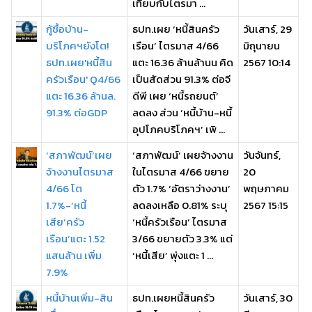
เทียบกับไตรมา ...
กู้ซื้อบ้าน-
ธปท.เผย ‘หนี้สินครัว
วันเสาร์, 29
บริโภคฯยังโต!
เรือน’ ไตรมาส 4/66
มิถุนายน
ธปท.เผย'หนี้สิน
แตะ 16.36 ล้านล้านน คิด
2567 10:14
ครัวเรือน' Q4/66
เป็นสัดส่วน 91.3% ต่อจี
แตะ 16.36 ล้านล.
ดีพี เผย ‘หนี้รถยนต์’
91.3% ต่อGDP
ลดลง ส่วน ‘หนี้บ้าน-หนี้
อุปโภคบริโภคฯ’ เพิ ...
‘สภาพัฒน์’เผย
‘สภาพัฒน์’ เผยจ้างงาน
วันจันทร์,
จ้างงานไตรมาส
ในไตรมาส 4/66 ขยาย
20
4/66 โต
ตัว 1.7% ‘อัตราว่างงาน’
พฤษภาคม
1.7%-‘หนี้
ลดลงเหลือ 0.81% ระบุ
2567 15:15
เสีย’ครัว
‘หนี้ครัวเรือน’ ไตรมาส
เรือน’แตะ 1.52
3/66 ขยายตัว 3.3% แต่
แสนล้าน เพิ่ม
‘หนี้เสีย’ พุ่งแตะ 1 ...
7.9%
หนี้บ้านเพิ่ม-สิน
ธปท.เผยหนี้สินครัว
วันเสาร์, 30