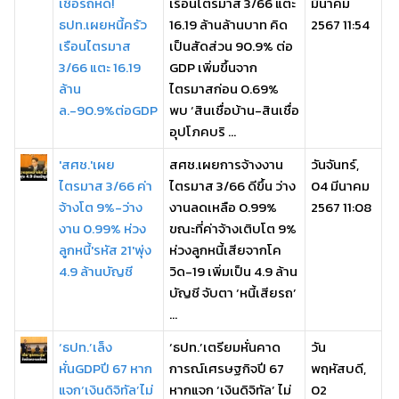
เชื่อรถหด!
เรือนไตรมาส 3/66 แตะ
มีนาคม
ธปท.เผยหนี้ครัว
16.19 ล้านล้านบาท คิด
2567 11:54
เรือนไตรมาส
เป็นสัดส่วน 90.9% ต่อ
3/66 แตะ 16.19
GDP เพิ่มขึ้นจาก
ล้าน
ไตรมาสก่อน 0.69%
ล.-90.9%ต่อGDP
พบ ‘สินเชื่อบ้าน-สินเชื่อ
อุปโภคบริ ...
'สศช.'เผย
สศช.เผยการจ้างงาน
วันจันทร์,
ไตรมาส 3/66 ค่า
ไตรมาส 3/66 ดีขึ้น ว่าง
04 มีนาคม
จ้างโต 9%-ว่าง
งานลดเหลือ 0.99%
2567 11:08
งาน 0.99% ห่วง
ขณะที่ค่าจ้างเติบโต 9%
ลูกหนี้'รหัส 21'พุ่ง
ห่วงลูกหนี้เสียจากโค
4.9 ล้านบัญชี
วิด-19 เพิ่มเป็น 4.9 ล้าน
บัญชี จับตา ‘หนี้เสียรถ’
...
‘ธปท.’เล็ง
‘ธปท.’เตรียมหั่นคาด
วัน
หั่นGDPปี 67 หาก
การณ์เศรษฐกิจปี 67
พฤหัสบดี,
แจก‘เงินดิจิทัล’ไม่
หากแจก ‘เงินดิจิทัล’ ไม่
02