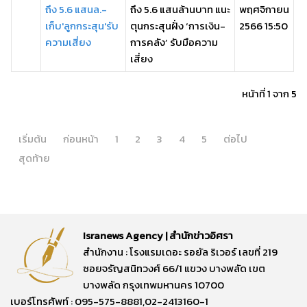
ถึง 5.6 แสนล.-
ถึง 5.6 แสนล้านบาท แนะ
พฤศจิกายน
เก็บ'ลูกกระสุน'รับ
ตุนกระสุนฝั่ง ‘การเงิน-
2566 15:50
ความเสี่ยง
การคลัง’ รับมือความ
เสี่ยง
หน้าที่ 1 จาก 5
เริ่มต้น
ก่อนหน้า
1
2
3
4
5
ต่อไป
สุดท้าย
Isranews Agency | สำนักข่าวอิศรา
สำนักงาน : โรงแรมเดอะ รอยัล ริเวอร์ เลขที่ 219
ซอยจรัญสนิทวงศ์ 66/1 แขวง บางพลัด เขต
บางพลัด กรุงเทพมหานคร 10700
เบอร์โทรศัพท์ : 095-575-8881,02-2413160-1