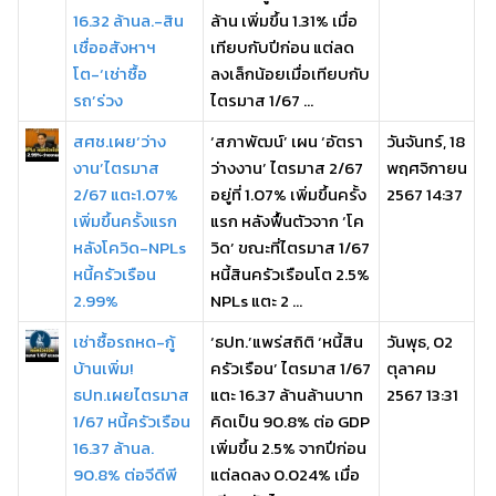
16.32 ล้านล.-สิน
ล้าน เพิ่มขึ้น 1.31% เมื่อ
เชื่ออสังหาฯ
เทียบกับปีก่อน แต่ลด
โต-‘เช่าซื้อ
ลงเล็กน้อยเมื่อเทียบกับ
รถ’ร่วง
ไตรมาส 1/67 ...
สศช.เผย‘ว่าง
‘สภาพัฒน์’ เผน ‘อัตรา
วันจันทร์, 18
งาน’ไตรมาส
ว่างงาน’ ไตรมาส 2/67
พฤศจิกายน
2/67 แตะ1.07%
อยู่ที่ 1.07% เพิ่มขึ้นครั้ง
2567 14:37
เพิ่มขึ้นครั้งแรก
แรก หลังฟื้นตัวจาก ‘โค
หลังโควิด-NPLs
วิด’ ขณะที่ไตรมาส 1/67
หนี้ครัวเรือน
หนี้สินครัวเรือนโต 2.5%
2.99%
NPLs แตะ 2 ...
เช่าซื้อรถหด-กู้
‘ธปท.’แพร่สถิติ ‘หนี้สิน
วันพุธ, 02
บ้านเพิ่ม!
ครัวเรือน’ ไตรมาส 1/67
ตุลาคม
ธปท.เผยไตรมาส
แตะ 16.37 ล้านล้านบาท
2567 13:31
1/67 หนี้ครัวเรือน
คิดเป็น 90.8% ต่อ GDP
16.37 ล้านล.
เพิ่มขึ้น 2.5% จากปีก่อน
90.8% ต่อจีดีพี
แต่ลดลง 0.024% เมื่อ