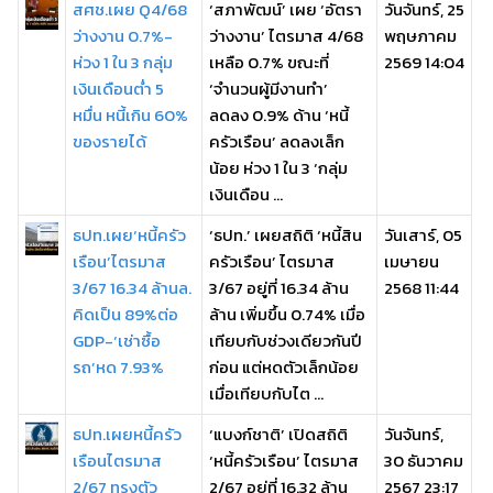
สศช.เผย Q4/68
‘สภาพัฒน์’ เผย ‘อัตรา
วันจันทร์, 25
ว่างงาน 0.7%-
ว่างงาน’ ไตรมาส 4/68
พฤษภาคม
ห่วง 1 ใน 3 กลุ่ม
เหลือ 0.7% ขณะที่
2569 14:04
เงินเดือนต่ำ 5
‘จำนวนผู้มีงานทำ’
หมื่น หนี้เกิน 60%
ลดลง 0.9% ด้าน ‘หนี้
ของรายได้
ครัวเรือน’ ลดลงเล็ก
น้อย ห่วง 1 ใน 3 ‘กลุ่ม
เงินเดือน ...
ธปท.เผย‘หนี้ครัว
‘ธปท.’ เผยสถิติ ‘หนี้สิน
วันเสาร์, 05
เรือน’ไตรมาส
ครัวเรือน’ ไตรมาส
เมษายน
3/67 16.34 ล้านล.
3/67 อยู่ที่ 16.34 ล้าน
2568 11:44
คิดเป็น 89%ต่อ
ล้าน เพิ่มขึ้น 0.74% เมื่อ
GDP-‘เช่าซื้อ
เทียบกับช่วงเดียวกันปี
รถ’หด 7.93%
ก่อน แต่หดตัวเล็กน้อย
เมื่อเทียบกับไต ...
ธปท.เผยหนี้ครัว
‘แบงก์ชาติ’ เปิดสถิติ
วันจันทร์,
เรือนไตรมาส
‘หนี้ครัวเรือน’ ไตรมาส
30 ธันวาคม
2/67 ทรงตัว
2/67 อยู่ที่ 16.32 ล้าน
2567 23:17