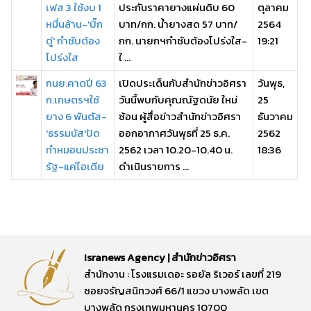
เฟส 3 ใช้งบ 1
ประกันราคายางแผ่นดิบ 60
ตุลาคม
หมื่นล้าน-'บิ๊ก
บาท/กก. น้ำยางสด 57 บาท/
2564
ตู่' กำชับต้อง
กก. นายกฯกำชับต้องโปร่งใส-
19:21
โปร่งใส
ใ ...
กนย.คาดปี 63
เปิดประเด็นกับสำนักข่าวอิศรา
วันพุธ,
ก.เกษตรฯใช้
วันนี้พบกับคุณณัฐดนัย ใหม่
25
ยาง 6 พันตัส-
ซ้อน ผู้สื่อข่าวสำนักข่าวอิศรา
ธันวาคม
'ธรรมนัส'ปัด
ออกอากาศวันพุธที่ 25 ธ.ค.
2562
ทำหมอนประชา
2562 เวลา 10.20-10.40 น.
18:36
รัฐ-แค่ไอเดีย
ดำเนินรายการ ...
Isranews Agency | สำนักข่าวอิศรา
สำนักงาน : โรงแรมเดอะ รอยัล ริเวอร์ เลขที่ 219
ซอยจรัญสนิทวงศ์ 66/1 แขวง บางพลัด เขต
บางพลัด กรุงเทพมหานคร 10700