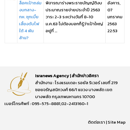
ล็อคเป้าถล่ม
พิจารณาร่างพระราชบัญญัติงบ
อังคาร,
งบกลาง-
ประมาณรายจ่ายประจำปี 2563
07
กห. ซุกเบี้ย
วาระ 2-3 ระหว่างวันที่ 8-10
มกราคม
เลี้ยงดับไฟ
ม.ค.63 ไม่ต้องบอกก็รู้ว่าเป้าใหญ่
2563
ใต้ 4 พัน
อยู่ที่ ...
22:53
ล้าน?
Isranews Agency | สำนักข่าวอิศรา
สำนักงาน : โรงแรมเดอะ รอยัล ริเวอร์ เลขที่ 219
ซอยจรัญสนิทวงศ์ 66/1 แขวง บางพลัด เขต
บางพลัด กรุงเทพมหานคร 10700
เบอร์โทรศัพท์ : 095-575-8881,02-2413160-1
ติดต่อเรา
|
Site Map