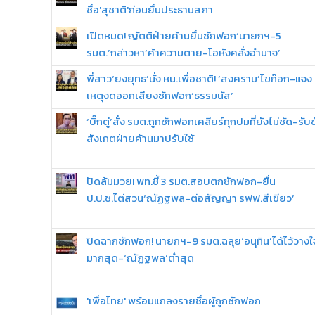
ชื่อ'สุชาติ'ก่อนยื่นประธานสภา
เปิดหมด! ญัตติฝ่ายค้านยื่นซักฟอก‘นายกฯ-5
รมต.’กล่าวหา‘ค้าความตาย-โอหังคลั่งอำนาจ’
พี่สาว‘ยงยุทธ’นั่ง หน.เพื่อชาติ! ‘สงคราม’ไขก๊อก-แจง
เหตุงดออกเสียงซักฟอก‘ธรรมนัส’
‘บิ๊กตู่’สั่ง รมต.ถูกซักฟอกเคลียร์ทุกปมที่ยังไม่ชัด-รับ
สังเกตฝ่ายค้านมาปรับใช้
ปัดล้มมวย! พท.ชี้ 3 รมต.สอบตกซักฟอก-ยื่น
ป.ป.ช.ไต่สวน‘ณัฏฐพล-ต่อสัญญา รฟฟ.สีเขียว’
ปิดฉากซักฟอก! นายกฯ-9 รมต.ฉลุย‘อนุทิน’ได้ไว้วางใ
มากสุด-‘ณัฏฐพล’ต่ำสุด
'เพื่อไทย' พร้อมแถลงรายชื่อผู้ถูกซักฟอก