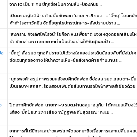
จาก 10 เป็น 11 คน ชี้ทุกชื่อเป็นความลับ-ป้องกันข ...
เปิดครบญัตติฝ่ายค้านยื่นซักฟอก ‘นายกฯ-5 รมต.’ – ‘บิ๊กตู่’ โดนหนั
ค้ากำไรจากวัคซีน จัดซื้อยุทโธปกรณ์ทหาร-สั่งปราบปราม ...
‘สงคราม กิจเลิศไพโรจน์’ ไขก๊อก หน.เพื่อชาติ แจงเหตุงดออกเสียงโหวต
ยัดข้อกล่าวหา เลยอยากทำเป็นตัวอย่างให้กับผู้ชอบป้า ...
ข้อ
‘บิ๊กตู่’ สั่ง รมต.ถูกอภิปรายไม่ไว้วางใจ แจงประเด็นข้อสงสัยที่ยังไม
ชัดเจนทุกช่องทาง ให้นำความเห็น-ข้อสังเกตฝ่ายค้านมาปร ...
‘ยุทธพงศ์’ สรุปภาพรวมหลังจบศึกซักฟอก ชี้ช่อง 3 รมต.สอบตก-ยื่
เป็นเลขาฯ สกสค. ร้องสอบเพิ่มต่อสัมปทานรถไฟฟ้าสายสีเขียวด้วย .
จ
ปิดฉากศึกซักฟอก! นายกฯ-9 รมต.ผ่านฉลุย ‘อนุทิน’ ได้คะแนนเสียงไว้ว
เสียง ‘บิ๊กป้อม’ 274 เสียง ‘ณัฏฐพล ทีปสุวรรณ’ คะแน ...
จากการที่ได้มีกระแสข่าวแพร่สะพัดออกมาถึงเรื่องการแลกเปลี่ยนผลปร