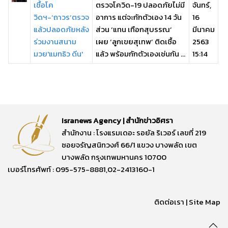
เชื้อโค
ตรวจโควิด-19 ปลอดภัยไม่มี
จันทร์,
วิดฯ-‘ถาวร’ตรวจ
อาการ แต่จะกักตัวเอง 14 วัน
16
แล้วปลอดภัยหลัง
ส่วน ‘แทน เทือกสุบรรณ’
มีนาคม
ร่วมงานสนาม
เผย ‘ลูกเขยสุเทพ’ ติดเชื้อ
2563
มวย'แมทธิว ดีน'
แล้ว พร้อมกักตัวเองเช่นกัน ...
15:14
Isranews Agency | สำนักข่าวอิศรา
สำนักงาน : โรงแรมเดอะ รอยัล ริเวอร์ เลขที่ 219
ซอยจรัญสนิทวงศ์ 66/1 แขวง บางพลัด เขต
บางพลัด กรุงเทพมหานคร 10700
เบอร์โทรศัพท์ : 095-575-8881,02-2413160-1
ติดต่อเรา
|
Site Map