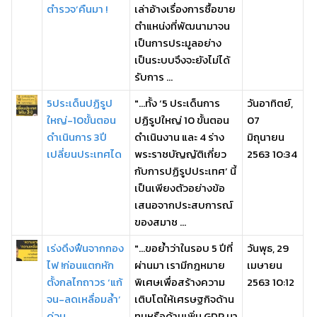
ตำรวจ’คืนมา !
เล่าอ้างเรื่องการซื้อขาย
ตำแหน่งที่พัฒนามาจน
เป็นการประมูลอย่าง
เป็นระบบจึงจะยังไม่ได้
รับการ ...
5ประเด็นปฏิรูป
"...ทั้ง ‘5 ประเด็นการ
วันอาทิตย์,
ใหญ่-10ขั้นตอน
ปฏิรูปใหญ่ 10 ขั้นตอน
07
ดำเนินการ 3ปี
ดำเนินงาน และ 4 ร่าง
มิถุนายน
เปลี่ยนประเทศได
พระราชบัญญัติเกี่ยว
2563 10:34
กับการปฏิรูปประเทศ’ นี้
เป็นเพียงตัวอย่างข้อ
เสนอจากประสบการณ์
ของสมาช ...
เร่งดึงฟืนจากกอง
"...ขอย้ำว่าในรอบ 5 ปีที่
วันพุธ, 29
ไฟ !ก่อนแตกหัก
ผ่านมา เรามีกฎหมาย
เมษายน
ตั้งกลไกถาวร ‘แก้
พิเศษเพื่อสร้างความ
2563 10:12
จน-ลดเหลื่อมล้ำ’
เติบโตให้เศรษฐกิจด้าน
ด่วน
ทุนหรือด้านเพิ่ม GDP มา