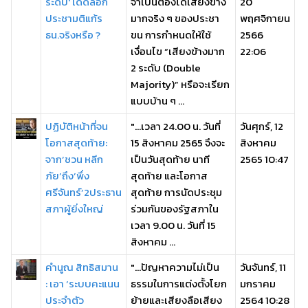
ระดับ' เดดล็อก
จำเป็นต้องได้เสียงข้าง
20
ประชามติแก้ร
มากจริง ๆ ของประชา
พฤศจิกายน
ธน.จริงหรือ ?
ขน การกำหนดให้ใช้
2566
เงื่อนไข “เสียงข้างมาก
22:06
2 ระดับ (Double
Majority)” หรือจะเรียก
แบบบ้าน ๆ ...
ปฏิบัติหน้าที่จน
"...เวลา 24.00 น. วันที่
วันศุกร์, 12
โอกาสสุดท้าย:
15 สิงหาคม 2565 จึงจะ
สิงหาคม
จาก’ชวน หลีก
เป็นวันสุดท้าย นาที
2565 10:47
ภัย’ถึง’พึ่ง
สุดท้าย และโอกาส
ศรีจันทร์’2ประธาน
สุดท้าย การนัดประชุม
สภาผู้ยิ่งใหญ่
ร่วมกันของรัฐสภาใน
เวลา 9.00 น. วันที่ 15
สิงหาคม ...
คำนูณ สิทธิสมาน
"...ปัญหาความไม่เป็น
วันจันทร์, 11
: เอา ‘ระบบคะแนน
ธรรมในการแต่งตั้งโยก
มกราคม
ประจำตัว
ย้ายและเสียงลือเสียง
2564 10:28