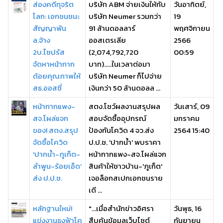
ส่องคดีทุจริต
บริษัท ABM จ่ายเงินให้กับ
วันอาทิตย์,
โลก: เอกชนชนะ
บริษัท Neumer รวมกว่า
19
สัญญาพัน
91 ล้านดอลลาร์
พฤศจิกายน
ล.จ้าง
ออสเตรเลีย
2566
2บ.ไซปรัส
(2,074,792,720
00:59
จัดหาหน้ากาก
บาท).....ในเวลาต่อมา
ด้อยคุณภาพให้
บริษัท Neumer ก็ไปจ่าย
สธ.ออสซี่
เงินกว่า 50 ล้านดอลล ...
หน้ากากแพง-
สตง.โชว์ผลงานสรุปผล
วันเสาร์, 09
สจ.โผล่แจก
สอบจัดซื้ออุปกรณ์
มกราคม
ของ! สตง.สรุป
ป้องกันโควิด 4 จว.ส่ง
2564 15:40
จัดซื้อโควิด
ป.ป.ช. 'ปากน้ำ' พบราคา
'ปากน้ำ-ภูเก็ต-
หน้ากากแพง-สจ.โผล่แจก
ลำพูน-ร้อยเอ็ด'
สินค้าให้ชาวบ้าน-'ภูเก็ต'
ส่ง ป.ป.ช.
เจอล็อกสเปกเอกชนราย
เดี ...
หลักฐานใหม่!
"...เมื่อสำนักข่าวอิศรา
วันพุธ, 16
แข่งงานธงฟ้าโค
สืบค้นข้อมูลเว็บไซต์
กันยายน