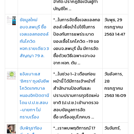
จำกัด ปรากฎชื่อเป็นผู้ทำ
บัญชีให ...
ข้อมูลใหม่
"...ในการจัดซื้อเจลเเอลกอ
วันพุธ, 29
อบจ.ลพบุรี ซื้อ
ฮอล์ เพื่อนำไปใช้ในการ
กรกฎาคม
เจลเเอลกอฮอล์
ป้องกันการแพร่ระบาด
2563 14:47
กันโควิด
ของเชื้อโรคโควิด -19 ขอ
หจก.รายเดียว 3
งอบจ.ลพบุรี นั้น มีการจัด
สัญญา 79 ล.
ซื้อด้วยวิธีเฉพาะเจาะจง
จาก หจก. ต้น ...
แจ้งเบาะแส
"...ในช่วง 1-2 เดือนก่อน
วันอังคาร,
'อิศรา' ถุงยังชีพ
หน้านี้ ได้มีการเจ้าหน้าที่
28
โควิดเทศบาล
สำนักงานป้องกันและ
กรกฎาคม
หนองจิกปัตตานี
ปราบปรามการทุจริตแห่ง
2563 16:09
โดน ป.ป.ช.สอบ
ชาติ (ป.ป.ช.) เข้ามาตรวจ
-นายกฯ ไม่
สอบข้อมูลการจัด
ทราบเรื่อง
ซื้อ เครื่องอุปโภคบร ...
จับพิรุธ'ท้อง
"...เราพบพฤติการณ์ 17
วันจันทร์,