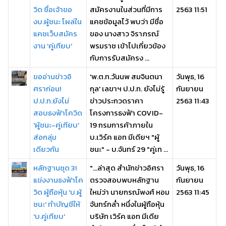
วิด ชื่อเจ้าขอ
สมัครงานในส่วนที่มีการ
2563 11:51
งบ.ผู้ชนะ โผล่ใน
แคชข้อมูลไว้ พบว่า มีชื่อ
แคชเว็บสมัคร
ของ นางสาว จิราภรณ์
งาน 'คู่เทียบ'
พรมราช เข้าไปเกี่ยวข้อง
กับการรับสมัครง ...
ขออ่านข่าวอิ
'พ.ต.ท.วันนพ สมจินตนา
วันพุธ, 16
ศราก่อน!
กุล' เลขาฯ ป.ป.ท. ยังไม่รู้
กันยายน
ป.ป.ท.ยังไม่
ข่าวประกวดราคา
2563 11:43
สอบธงฟ้าโควิด
โครงการธงฟ้า COVID-
'ผู้ชนะ-คู่เทียบ'
19 กรมการค้าภายใน
ส่อกลุ่ม
บ.เวิร์ค แอท มีเดียฯ "ผู้
เดียวกัน
ชนะ" - บ.จันทร์ 29 "คู่เท ...
หลักฐานชุด 3!
"...ล่าสุด สำนักข่าวอิศรา
วันพุธ, 16
แข่งงานธงฟ้าโค
ตรวจสอบพบหลักฐาน
กันยายน
วิด ผู้ถือหุ้น 'บ.ผู้
ใหม่ว่า นายกรณ์พงศ์ หอม
2563 11:45
ชนะ' ทำบัญชีให้
จันทร์กล่ำ หนึ่งในผู้ถือหุ้น
'บ.คู่เทียบ'
บริษัท เวิร์ค แอท มีเดีย