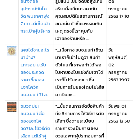
ถิ่น'จัดซื้อ
รูปแบบ เช่น จัดซื้อสูงเกิน
06
อุปกรณ์กันโค
จริง เมื่อเทียบราคากับ
กรกฎาคม
วิด พบราคาพุ่ง
คุณสมบัติในสถานการณ์
2563 17:10
7 เท่า-ตีเช็คเข้า
ขณะนั้น ถ้าซื้อแพงจนเกิน
กระเป๋าผู้บริหาร
เหตุ ตรงนี้เราคุยกับ
เจ้าของร้านหรือ ...
เคยได้งานอะไร
"...เมื่อทาง อบจ.นนท์ เชิญ
วัน
มาบ้าง?
มาเราก็เข้าไปดูว่า สินค้า
พฤหัสบดี,
แกะรอย บ.รับ
ตัวไหน ที่เราพอทำได้ พอ
02
ซองประกวด
ไปหาของไปแข่งกับเขาได้
กรกฎาคม
ราคาซื้อของ
เราก็ไปรับซองมา ซึ่ง
2563 19:37
แจกโควิก
เป็นการรับซองโดยไม่เสีย
อบจ.นนท์ 71 ล.
ค่าเงินอะ ...
ขมวดปม!
"...ขั้นตอนการจัดซื้อสินค้า
วันพุธ, 01
อบจ.นนท์ ซื้อ
ทั้ง 6 รายการ ใช้วิธีการคัด
กรกฎาคม
ของแจกโค
เลือก ซึ่งตามระเบียบ
2563 13:58
วิด71ล. ใช้วิธีคัด
ราชการจะเป็นการเชิญ
เลือก แต่ไร้ 'คู่
ชวนเฉพาะผู้ประกอบการที่