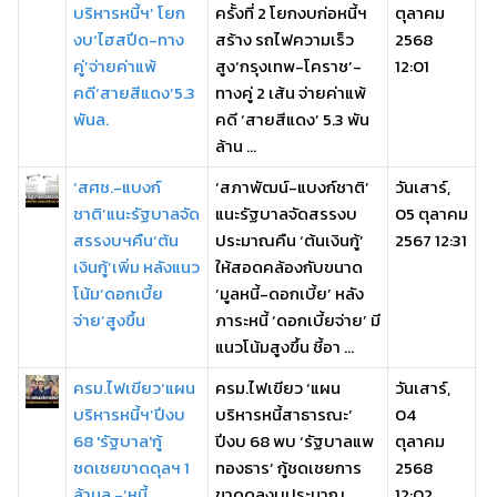
บริหารหนี้ฯ’ โยก
ครั้งที่ 2 โยกงบก่อหนี้ฯ
ตุลาคม
งบ‘ไฮสปีด-ทาง
สร้าง รถไฟความเร็ว
2568
คู่’จ่ายค่าแพ้
สูง‘กรุงเทพ-โคราช’-
12:01
คดี‘สายสีแดง’5.3
ทางคู่ 2 เส้น จ่ายค่าแพ้
พันล.
คดี ‘สายสีแดง’ 5.3 พัน
ล้าน ...
‘สศช.-แบงก์
‘สภาพัฒน์-แบงก์ชาติ’
วันเสาร์,
ชาติ’แนะรัฐบาลจัด
แนะรัฐบาลจัดสรรงบ
05 ตุลาคม
สรรงบฯคืน‘ต้น
ประมาณคืน ‘ต้นเงินกู้’
2567 12:31
เงินกู้’เพิ่ม หลังแนว
ให้สอดคล้องกับขนาด
โน้ม‘ดอกเบี้ย
‘มูลหนี้-ดอกเบี้ย’ หลัง
จ่าย’สูงขึ้น
ภาระหนี้ ‘ดอกเบี้ยจ่าย’ มี
แนวโน้มสูงขึ้น ชี้อา ...
ครม.ไฟเขียว‘แผน
ครม.ไฟเขียว ‘แผน
วันเสาร์,
บริหารหนี้ฯ’ปีงบ
บริหารหนี้สาธารณะ’
04
68 'รัฐบาล'กู้
ปีงบ 68 พบ ‘รัฐบาลแพ
ตุลาคม
ชดเชยขาดดุลฯ 1
ทองธาร’ กู้ชดเชยการ
2568
ล้านล.-‘หนี้
ขาดดุลงบประมาณ
12:02