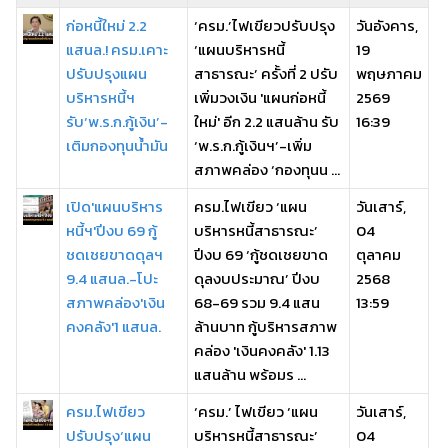
ก่อหนี้ใหม่ 2.2
‘ครม.’ไฟเขียวปรับปรุง
วันอังคาร,
แสนล.! ครม.เคาะ
‘แผนบริหารหนี้
19
ปรับปรุงแผน
สาธารณะ’ ครั้งที่ 2 ปรับ
พฤษภาคม
บริหารหนี้ฯ
เพิ่มวงเงิน 'แผนก่อหนี้
2569
รับ‘พ.ร.ก.กู้เงิน’-
ใหม่' อีก 2.2 แสนล้าน รับ
16:39
เติมกองทุนน้ำมัน
‘พ.ร.ก.กู้เงินฯ’-เพิ่ม
สภาพคล่อง ‘กองทุนน ...
เปิด'แผนบริหาร
ครม.ไฟเขียว ‘แผน
วันเสาร์,
หนี้ฯ'ปีงบ 69 กู้
บริหารหนี้สาธารณะ’
04
ชดเชยขาดดุลฯ
ปีงบ 69 ‘กู้ชดเชยขาด
ตุลาคม
9.4 แสนล.-โปะ
ดุลงบประมาณ’ ปีงบ
2568
สภาพคล่อง'เงิน
68-69 รวม 9.4 แสน
13:59
คงคลัง'1 แสนล.
ล้านบาท กู้บริหารสภาพ
คล่อง 'เงินคงคลัง' 1.13
แสนล้าน พร้อมร ...
ครม.ไฟเขียว
‘ครม.’ ไฟเขียว ‘แผน
วันเสาร์,
ปรับปรุง‘แผน
บริหารหนี้สาธารณะ’
04