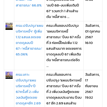
สาธารณะ’ 66.8%
'งบปี 68-งบเพิ่มเติมปี
67' รวมกว่า 1 ล้านล้าน
ดัน ‘หนี้สาธาร ...
ครม.ปรับปรุง‘แผน
ครม.เห็นชอบปรับปรุง
วันอังคาร,
บริหารหนี้ฯ’ กู้เพิ่ม
‘แผนบริหารหนี้
01 ตุลาคม
1.12 แสนล.ชดเชย
สาธารณะ’ ปีงบ 67 ครั้ง
2567
ขาดดุลงบปี
ที่ 3 ก่อหนี้ใหม่เพิ่ม 1.12
16:10
67-‘หนี้สาธารณะ’
แสนล้านบาท ชดเชยการ
65.06%
ขาดดุลงบปี 67 เพิ่มเติม
ดัน 'หนี้สาธารณะต่อจีด
...
ครม.เคาะ
ครม.เห็นชอบการ
วันอังคาร,
ปรับปรุง‘แผน
ปรับปรุง 'แผนบริหารหนี้
17
บริหารหนี้ฯ’ปี
สาธารณะ' ปีงบ 67 ครั้ง
กันยายน
67ครั้งที่ 2-เพิ่ม
ที่ 2 เพิ่มวงเงินกู้ชดเชย
2567
วงเงินกู้ชดเชย
ขาดดุลงบประมาณ ปีงบ
19:32
ขาดดุลฯอีก 2.69
67 อีก 2.69 แสนล้าน