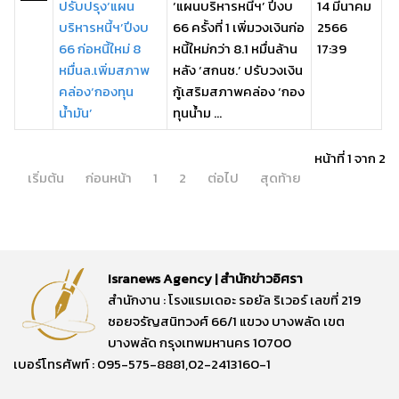
ปรับปรุง‘แผน
‘แผนบริหารหนี้ฯ’ ปีงบ
14 มีนาคม
บริหารหนี้ฯ’ปีงบ
66 ครั้งที่ 1 เพิ่มวงเงินก่อ
2566
66 ก่อหนี้ใหม่ 8
หนี้ใหม่กว่า 8.1 หมื่นล้าน
17:39
หมื่นล.เพิ่มสภาพ
หลัง ‘สกนช.’ ปรับวงเงิน
คล่อง‘กองทุน
กู้เสริมสภาพคล่อง ‘กอง
น้ำมัน’
ทุนน้ำม ...
หน้าที่ 1 จาก 2
เริ่มต้น
ก่อนหน้า
1
2
ต่อไป
สุดท้าย
Isranews Agency | สำนักข่าวอิศรา
สำนักงาน : โรงแรมเดอะ รอยัล ริเวอร์ เลขที่ 219
ซอยจรัญสนิทวงศ์ 66/1 แขวง บางพลัด เขต
บางพลัด กรุงเทพมหานคร 10700
เบอร์โทรศัพท์ : 095-575-8881,02-2413160-1