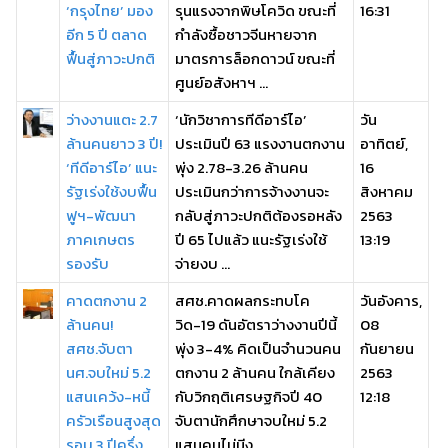
‘กรุงไทย’ มอง
รุนแรงจากพิษโควิด ขณะที่
16:31
อีก 5 ปี ตลาด
กำลังซื้อชาวจีนหายจาก
ฟื้นสู่ภาวะปกติ
มาตรการล็อกดาวน์ ขณะที่
ศูนย์อสังหาฯ ...
ว่างงานแตะ 2.7
‘นักวิชาการทีดีอาร์ไอ’
วัน
ล้านคนยาว 3 ปี!
ประเมินปี 63 แรงงานตกงาน
อาทิตย์,
‘ทีดีอาร์ไอ’ แนะ
พุ่ง 2.78-3.26 ล้านคน
16
รัฐเร่งใช้งบฟื้น
ประเมินกว่าการจ้างงานจะ
สิงหาคม
ฟูฯ-พัฒนา
กลับสู่ภาวะปกติต้องรอหลัง
2563
ภาคเกษตร
ปี 65 ไปแล้ว แนะรัฐเร่งใช้
13:19
รองรับ
จ่ายงบ ...
คาดตกงาน 2
สศช.คาดผลกระทบโค
วันอังคาร,
ล้านคน!
วิด-19 ดันอัตราว่างงานปีนี้
08
สศช.จับตา
พุ่ง 3-4% คิดเป็นจำนวนคน
กันยายน
นศ.จบใหม่ 5.2
ตกงาน 2 ล้านคน ใกล้เคียง
2563
แสนเคว้ง-หนี้
กับวิกฤติเศรษฐกิจปี 40
12:18
ครัวเรือนสูงสุด
จับตานักศึกษาจบใหม่ 5.2
รอบ 3 ปีครึ่ง
แสนคนไม่มีง ...