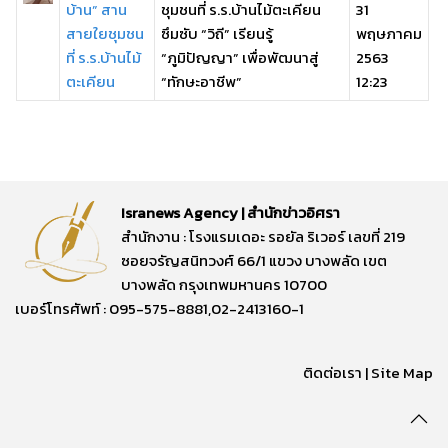
บ้าน” สาน
ชุมชนที่ ร.ร.บ้านไม้ตะเคียน
31
สายใยชุมชน
ซึมซับ “วิถี” เรียนรู้
พฤษภาคม
ที่ ร.ร.บ้านไม้
“ภูมิปัญญา” เพื่อพัฒนาสู่
2563
ตะเคียน
“ทักษะอาชีพ”
12:23
Isranews Agency | สำนักข่าวอิศรา
สำนักงาน : โรงแรมเดอะ รอยัล ริเวอร์ เลขที่ 219
ซอยจรัญสนิทวงศ์ 66/1 แขวง บางพลัด เขต
บางพลัด กรุงเทพมหานคร 10700
เบอร์โทรศัพท์ : 095-575-8881,02-2413160-1
ติดต่อเรา
|
Site Map